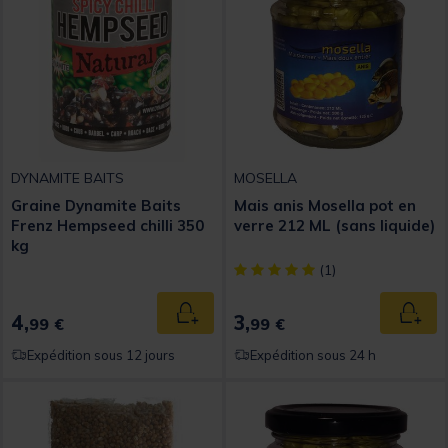
DYNAMITE BAITS
MOSELLA
Graine Dynamite Baits
Mais anis Mosella pot en
Frenz Hempseed chilli 350
verre 212 ML (sans liquide)
kg
[object Object] out of 5 Custom
(1)
4,
3,
Ajouter au panier
Ajout
99 €
99 €
Expédition sous 12 jours
Expédition sous 24 h