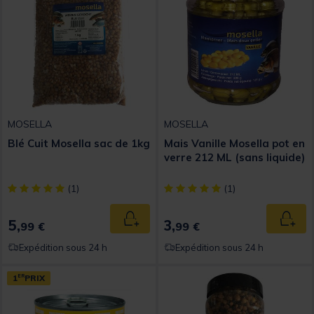
MOSELLA
MOSELLA
Blé Cuit Mosella sac de 1kg
Mais Vanille Mosella pot en
verre 212 ML (sans liquide)
[object Object] out of 5 Customer Rating
[object Object] out of 5 Custom
(1)
(1)
5,
3,
Ajouter au panier
Ajout
99 €
99 €
Expédition sous 24 h
Expédition sous 24 h
1
ER
PRIX