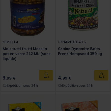
MOSELLA
DYNAMITE BAITS
Mais tutti frutti Mosella
Graine Dynamite Baits
pot en verre 212 ML (sans
Frenz Hempseed 350 kg
liquide)
3,
4,
Ajouter au panier
Ajout
99 €
99 €
Expédition sous 24 h
Expédition sous 24 h