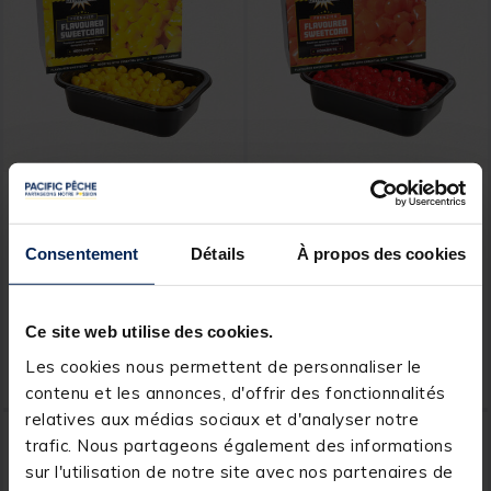
DYNAMITE BAITS
DYNAMITE BAITS
Maïs Doux DYNAMITE
Maïs Doux DYNAMITE
BAITS Frenzied Sweet
BAITS Frenzied Sweet Krill
Consentement
Détails
À propos des cookies
Match Super Yellow 200g
Red 200g
Ce site web utilise des cookies.
5,
5,
Ajouter au panier
Ajout
49 €
49 €
Les cookies nous permettent de personnaliser le
Expédition sous 24 h
Expédition sous 24 h
contenu et les annonces, d'offrir des fonctionnalités
relatives aux médias sociaux et d'analyser notre
1
ER
PRIX
trafic. Nous partageons également des informations
sur l'utilisation de notre site avec nos partenaires de