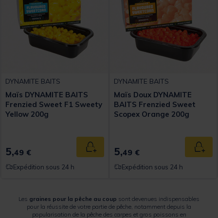
DYNAMITE BAITS
DYNAMITE BAITS
Maïs DYNAMITE BAITS
Maïs Doux DYNAMITE
Frenzied Sweet F1 Sweety
BAITS Frenzied Sweet
Yellow 200g
Scopex Orange 200g
5,
5,
Ajouter au panier
Ajout
49 €
49 €
Expédition sous 24 h
Expédition sous 24 h
Les
graines pour la pêche au coup
sont devenues indispensables
pour la réussite de votre partie de pêche, notamment depuis la
popularisation de la pêche des carpes et gros poissons en