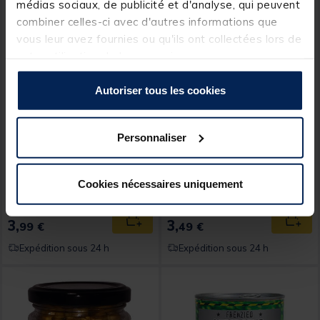
médias sociaux, de publicité et d'analyse, qui peuvent
combiner celles-ci avec d'autres informations que
vous leur avez fournies ou qu'ils ont collectées lors de
votre utilisation de leurs services.
Autoriser tous les cookies
MOSELLA
MOSELLA
Personnaliser
Mais Nature Mosella Pot
Mais Nature Doux Mosella
en Verre 212 ML
425 ml
Cookies nécessaires uniquement
[object Object] out of 5 Custom
(4)
3,
3,
Ajouter au panier
Ajout
99 €
49 €
Expédition sous 24 h
Expédition sous 24 h