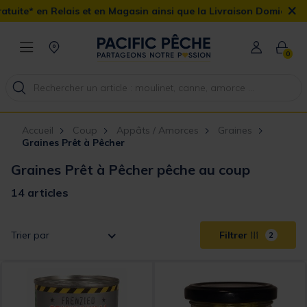
×
s et en Magasin ainsi que la Livraison Domicile offerte dès 90€
0
Accueil
Coup
Appâts / Amorces
Graines
Graines Prêt à Pêcher
Graines Prêt à Pêcher pêche au coup
14 articles
Trier par
Filtrer
2