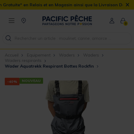
×
lais et en Magasin ainsi que la Livraison Domicile offerte dès 90€
0
Accueil
Equipement
Waders
Waders
Waders respirants
Wader Aquatrekk Respirant Bottes Rockfin
NOUVEAU
-40%