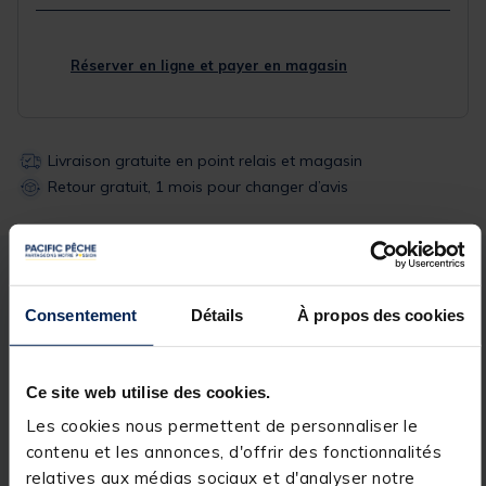
Réserver en ligne et payer en magasin
Livraison gratuite en point relais et magasin
Retour gratuit, 1 mois pour changer d’avis
Description
Spécifications
Consentement
Détails
À propos des cookies
Description & détails
Ce site web utilise des cookies.
Description
Les cookies nous permettent de personnaliser le
Le
Wader Aquatrekk Respirant Bottes Rockfin
est
contenu et les annonces, d'offrir des fonctionnalités
conçu pour offrir confort, légèreté et résistance lors
relatives aux médias sociaux et d'analyser notre
de vos sessions de pêche. Sa conception en
3