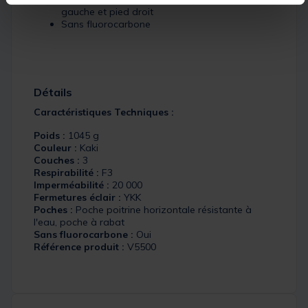
gauche et pied droit
Sans fluorocarbone
Détails
Caractéristiques Techniques :
Poids :
1045 g
Couleur :
Kaki
Couches :
3
Respirabilité :
F3
Imperméabilité :
20 000
Fermetures éclair :
YKK
Poches :
Poche poitrine horizontale résistante à
l'eau, poche à rabat
Sans fluorocarbone :
Oui
Référence produit :
V5500