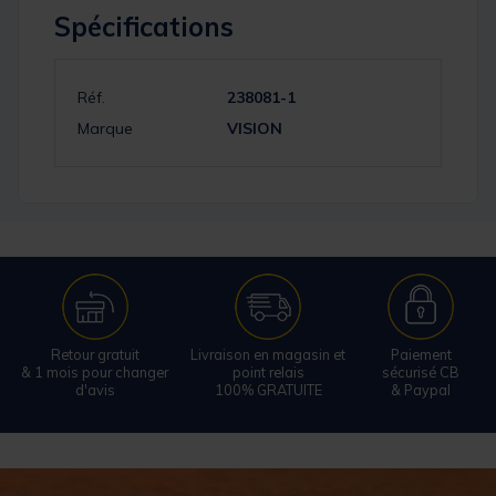
Spécifications
Réf.
238081-1
Marque
VISION
Retour gratuit
Livraison en magasin et
Paiement
& 1 mois pour changer
point relais
sécurisé CB
d'avis
100% GRATUITE
& Paypal