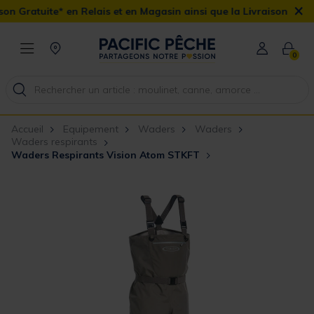
×
n Relais et en Magasin ainsi que la Livraison Domicile offerte dès
0
Accueil
Equipement
Waders
Waders
Waders respirants
Waders Respirants Vision Atom STKFT