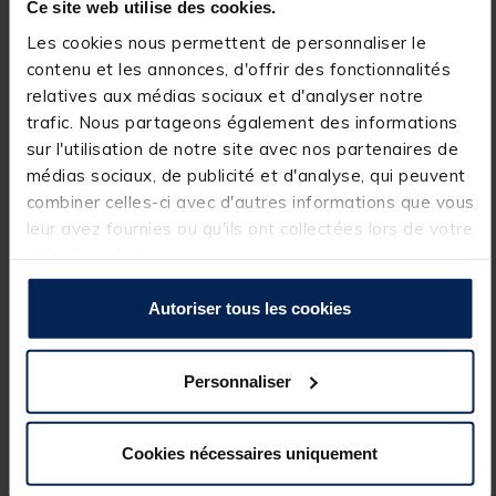
chaussons en néoprène présentent une semelle plus
Ce site web utilise des cookies.
dense pour une meilleure résistance à l’usure et une
Les cookies nous permettent de personnaliser le
longévité accrue. La coupe du
wader
est optimisée
pour réduire les coutures dans les zones critiques. La
contenu et les annonces, d'offrir des fonctionnalités
grande poche frontale permet de ranger de
relatives aux médias sociaux et d'analyser notre
nombreux accessoires, tandis que la poche intérieure
trafic. Nous partageons également des informations
à rabat est idéale pour sécuriser les objets précieux.
Cette poche intérieure est également équipée d’un
sur l'utilisation de notre site avec nos partenaires de
velcro pour attacher une pochette imperméable
médias sociaux, de publicité et d'analyse, qui peuvent
pour téléphone. Les bretelles et la ceinture
combiner celles-ci avec d'autres informations que vous
ajustables, en matériau élastique, permettent un
confort optimal.
leur avez fournies ou qu'ils ont collectées lors de votre
utilisation de leurs services.
Fonctionnalités et Confort :
Construction légère en tissu 3 couches
Autoriser tous les cookies
Tissu F3™ imperméable et respirant
Coupe incurvée NoSeam™ pour un ajustement
parfait
Grande poche frontale avec fermeture éclair
Personnaliser
résistante à l’eau
Ceinture et bretelles assorties
Anneaux en D et boucles pour accessoires
Cookies nécessaires uniquement
Poche intérieure à rabat avec fermeture éclair
Garde-graviers intégrés
Chaussons en néoprène conçus pour pied