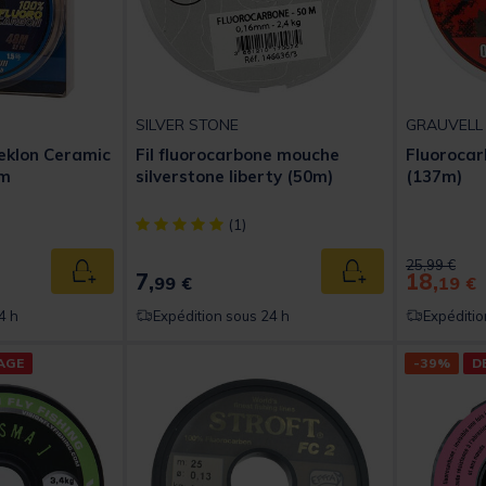
SILVER STONE
GRAUVELL
eklon Ceramic
Fil fluorocarbone mouche
Fluoroca
8m
silverstone liberty (50m)
(137m)
t of 5 Customer Rating
[object Object] out of 5 Customer Rating
(1)
Price reduc
to
25,99 €
7,
18,
Ajouter au panier
Ajouter au panier
99 €
19 €
4 h
Expédition sous 24 h
Expéditio
AGE
-39%
D