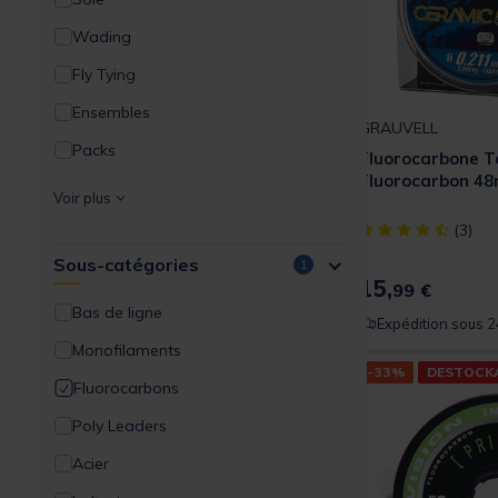
Wading
Fly Tying
Ensembles
GRAUVELL
Packs
Fluorocarbone T
Fluorocarbon 4
Mouches
Voir plus
Filaments
[object Object] ou
(3)
Sous-catégories
Epuisettes
1
15,
99 €
Outils / Acc.du Gilet
Bas de ligne
Expédition sous 2
Bagagerie / Rangement
Monofilaments
-33%
DESTOCK
Vêtements / Gilets
Fluorocarbons
Lunettes
Poly Leaders
Acier