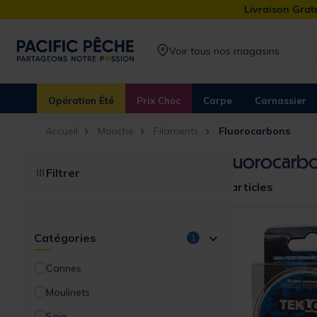
Livraison Gratu
Voir tous nos magasins
Opération Été
Prix Choc
Carpe
Carnassier
Accueil
Mouche
Filaments
Fluorocarbons
Fluorocarbo
Filtrer
8 articles
Catégories
1
Cannes
Moulinets
Soie