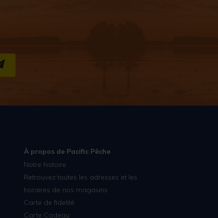
S''INSCRIRE
À propos de Pacific Pêche
Notre histoire
Retrouvez toutes les adresses et les
horaires de nos magasins
Carte de fidelité
Carte Cadeau