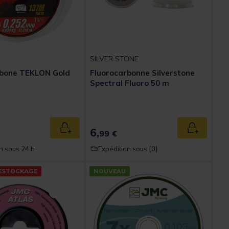
SILVER STONE
rbone TEKLON Gold
Fluorocarbonne Silverstone
Spectral Fluoro 50 m
ed from
6,
Ajouter au panier
Ajouter au
99 €
n sous 24 h
Expédition sous {0}
ESTOCKAGE
NOUVEAU