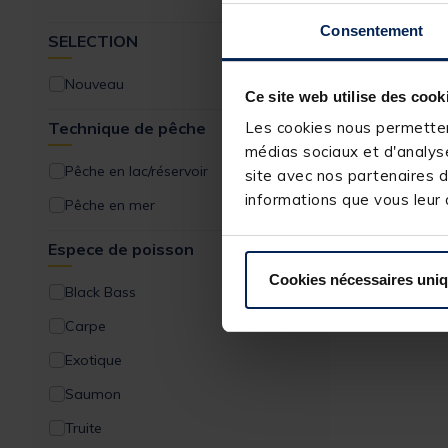
Consentement
SELECTION
Nouveau
Ce site web utilise des cook
Technique de pêche
Les cookies nous permettent
médias sociaux et d'analyse
Pêche en lac/réservoir
site avec nos partenaires d
informations que vous leur a
Pêche en mer
Espece de poisson
Cookies nécessaires uni
Black Bass
Carpe
Exotique
Saumon
Truite