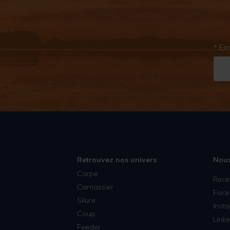
* Em
Retrouvez nos univers
Nous
Carpe
Rece
Carnassier
Face
Silure
Inst
Coup
Linke
Feeder