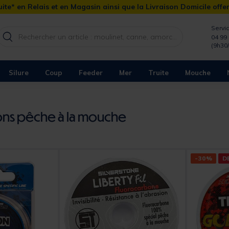
ite* en Relais et en Magasin ainsi que la Livraison Domicile offe
Servic
04 99 
(9h30
Silure
Coup
Feeder
Mer
Truite
Mouche
ns pêche à la mouche
-30%
D