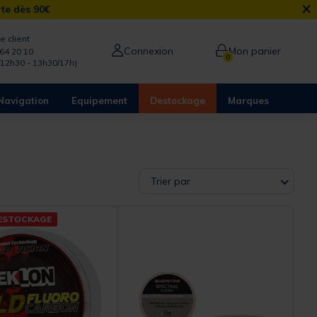
×
rte dès 90€
e client
Connexion
Mon panier
64 20 10
0
/12h30 - 13h30/17h)
Navigation
Equipement
Destockage
Marques
Trier par
ESTOCKAGE