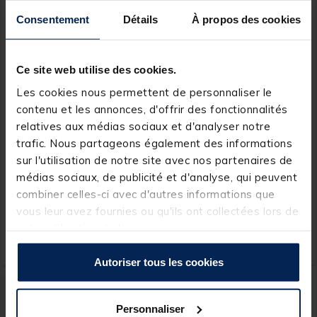
Consentement
Détails
À propos des cookies
Ce site web utilise des cookies.
Les cookies nous permettent de personnaliser le
contenu et les annonces, d'offrir des fonctionnalités
PROWESS
NASH
relatives aux médias sociaux et d'analyser notre
trafic. Nous partageons également des informations
Back Lead Long Prowess
Plomb Nash Marker Lead
x2
sur l'utilisation de notre site avec nos partenaires de
médias sociaux, de publicité et d'analyse, qui peuvent
combiner celles-ci avec d'autres informations que
vous leur avez fournies ou qu'ils ont collectées lors de
3,
7,
Ajouter au panier
Ajout
99 €
29 €
votre utilisation de leurs services.
Expédition sous 24 h
Expédition sous 24 h
Autoriser tous les cookies
Personnaliser