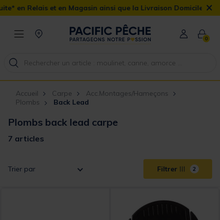
×
 et en Magasin ainsi que la Livraison Domicile offerte dès 90€
0
Accueil
Carpe
Acc.Montages/Hameçons
Plombs
Back Lead
Plombs back lead carpe
7 articles
Trier par
Filtrer
2