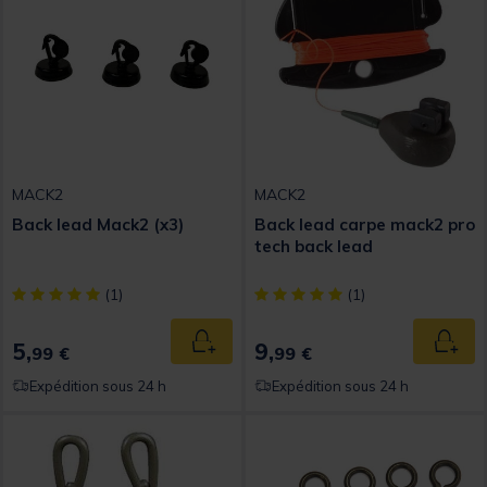
MACK2
MACK2
Back lead Mack2 (x3)
Back lead carpe mack2 pro
tech back lead
[object Object] out of 5 Customer Rating
[object Object] out of 5 Custom
(1)
(1)
5,
9,
Ajouter au panier
Ajout
99 €
99 €
Expédition sous 24 h
Expédition sous 24 h