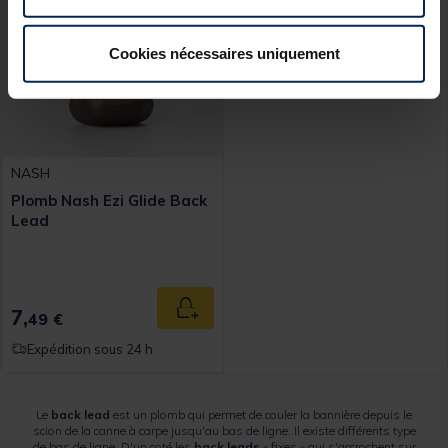
Cookies nécessaires uniquement
NASH
Plomb Nash Ezi Glide Back
Lead
7,
Ajouter au panier
49 €
Expédition sous 24 h
Le
back
lead
est un plomb qui permet de couler la bannière depuis le
scion de la canne à carpe jusqu'au bas de ligne. Il existe différents type
de bas de ligne. D'un coté les
back
leads
« fixes » qui s'accrochent sur