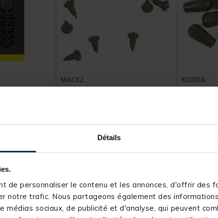
MACK2
KORDA
 Grip Hook
Perle pour hameçon carpe
Perle de p
mack2 tungsten hook bead
carpe kor
(x25)
(weedy g
[object Object] out of 5 Customer Rating
[object Obj
(1)
Détails
4,
6,
Ajouter au panier
Ajouter au panier
49 €
49 €
4 h
Expédition sous 24 h
Expéditio
ies.
 de personnaliser le contenu et les annonces, d'offrir des fo
AGE
r notre trafic. Nous partageons également des informations s
e médias sociaux, de publicité et d'analyse, qui peuvent comb