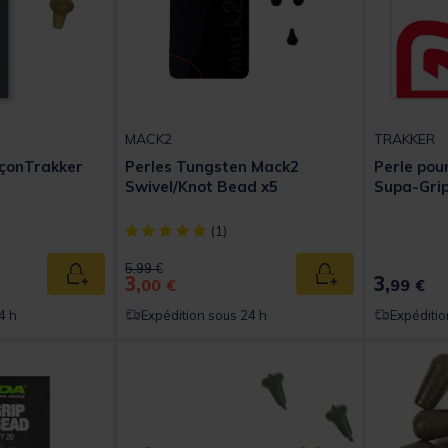
MACK2
TRAKKER
çonTrakker
Perles Tungsten Mack2
Perle po
Swivel/Knot Bead x5
Supa-Gri
[object Object] out of 5 Customer Rating
(1)
Price reduced from
to
5,99 €
3,
3,
Ajouter au panier
Ajouter au panier
00 €
99 €
4 h
Expédition sous 24 h
Expéditio