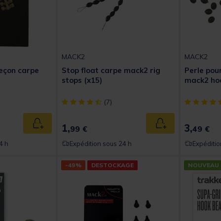
MACK2
MACK2
eçon carpe
Stop float carpe mack2 rig
Perle pou
stops (x15)
mack2 hoo
t of 5 Customer Rating
[object Object] out of 5 Customer Rating
[object Obj
(7)
1,
3,
Ajouter au panier
Ajouter au panier
99 €
49 €
4 h
Expédition sous 24 h
Expéditio
-49%
DESTOCKAGE
NOUVEAU