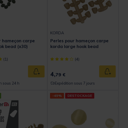
KORDA
r hameçon carpe
Perles pour hameçon carpe
k bead (x30)
korda large hook bead
ect] out of 5 Customer Rating
[object Object] out of 5 Customer Rating
(1)
(4)
4,
Ajouter au panier
Ajouter au
79 €
n sous 24 h
Expédition sous 7 jours
-49%
DESTOCKAGE