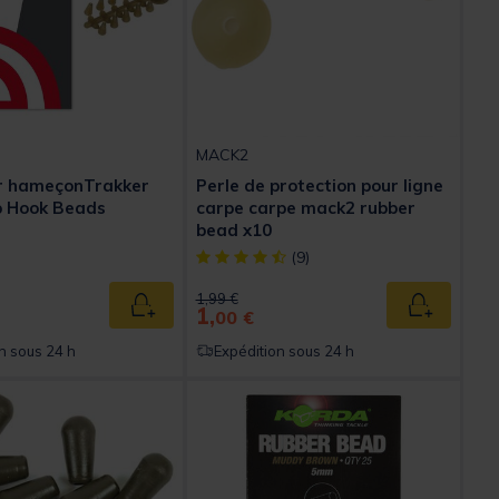
MACK2
ur hameçonTrakker
Perle de protection pour ligne
p Hook Beads
carpe carpe mack2 rubber
bead x10
[object Object] out of 5 Customer Rating
(9)
Price reduced from
to
1,99 €
1,
Ajouter au panier
Ajouter au
00 €
n sous 24 h
Expédition sous 24 h