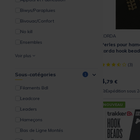
Biwys/Parapluies
Bivouac/Confort
No kill
KORDA
Ensembles
Perles pour ham
korda hook bead
Packs
Voir plus
Filaments
[object Object] ou
(3)
Sous-catégories
Bagagerie/Rangement
1
4,
79 €
Acc.Montages/Hameçons
Filaments Bdl
Expédition sous 2
Détection
Leadcore
NOUVEAU
Supports Cannes
Leaders
Outillages
Hameçons
Amorçage/Propulsion
Bas de Ligne Montés
Vêtements