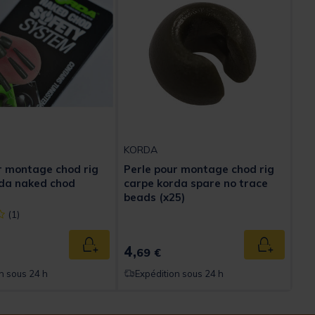
KORDA
r montage chod rig
Perle pour montage chod rig
rda naked chod
carpe korda spare no trace
beads (x25)
ect] out of 5 Customer Rating
(1)
4,
Ajouter au panier
Ajouter au
69 €
n sous 24 h
Expédition sous 24 h