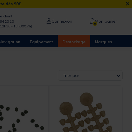
×
rte dès 90€
e client
Connexion
Mon panier
64 20 10
0
/12h30 - 13h30/17h)
Navigation
Equipement
Destockage
Marques
Trier par