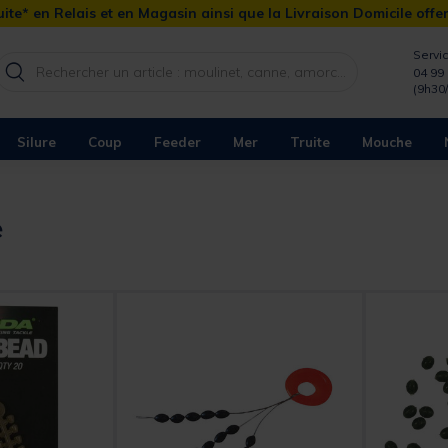
ite* en Relais et en Magasin ainsi que la Livraison Domicile offe
Servic
04 99 
(9h30
Silure
Coup
Feeder
Mer
Truite
Mouche
e