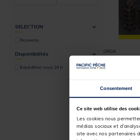
Accroche appâts
Filets appâts
SELECTION
Stop appât
Nouveau
ZIG
KORDA
Disponibilités
Perle Korda High
Bead Large
Expédition sous 24 h
Consentement
4,
79 €
Expédition sous 2
Ce site web utilise des cook
Les cookies nous permettent
-20%
DESTOCK
médias sociaux et d'analyse
site avec nos partenaires d