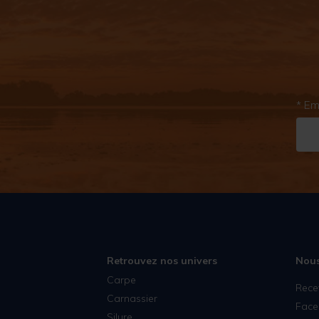
* Em
Retrouvez nos univers
Nous
Carpe
Rece
Carnassier
Face
Silure