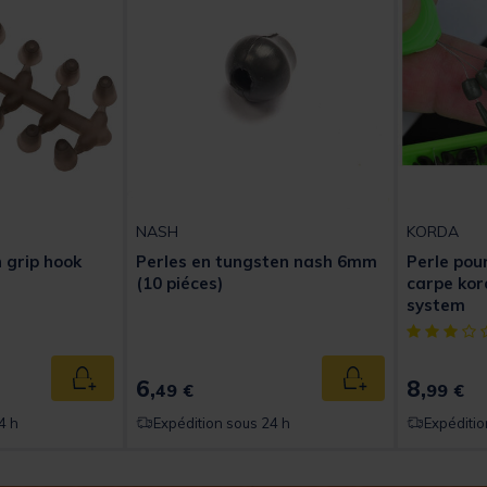
NASH
KORDA
 grip hook
Perles en tungsten nash 6mm
Perle pou
(10 piéces)
carpe ko
system
[object Obj
6,
8,
Ajouter au panier
Ajouter au panier
49 €
99 €
4 h
Expédition sous 24 h
Expéditio