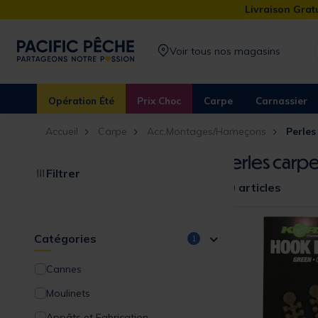
Livraison Gratu
Voir tous nos magasins
Opération Été
Prix Choc
Carpe
Carnassier
Accueil
Carpe
Acc.Montages/Hameçons
Perles
Perles carp
Filtrer
20 articles
Catégories
1
Cannes
Moulinets
Appâts et Fabrication