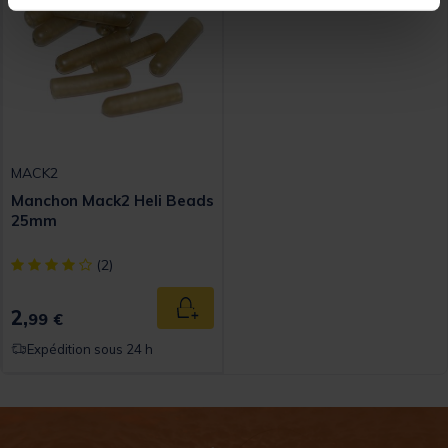
MACK2
Manchon Mack2 Heli Beads
25mm
[object Object] out of 5 Customer Rating
(2)
2,
Ajouter au panier
99 €
Expédition sous 24 h