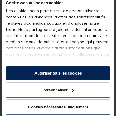
Ce site web utilise des cookies.
Les cookies nous permettent de personnaliser le
contenu et les annonces, d'offrir des fonctionnalités
relatives aux médias sociaux et d'analyser notre
trafic. Nous partageons également des informations
sur l'utilisation de notre site avec nos partenaires de
médias sociaux, de publicité et d'analyse, qui peuvent
KORDA
KORDA
combiner celles-ci avec d'autres informations que
Manchon Korda Safety
Manchon Korda Safety
vous leur avez fournies ou qu'ils ont collectées lors de
Inline Sleeve Naked
Inline Sleeve Nano Tubing /
votre utilisation de leurs services.
Leadcore
Autoriser tous les cookies
6,
6,
Ajouter au panier
Ajout
79 €
79 €
Personnaliser
Expédition sous 24 h
Expédition sous 24 h
Cookies nécessaires uniquement