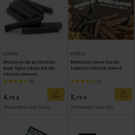
KORDA
KORDA
Manchon de protection
Manchon carpe korda
pour ligne carpe korda
tapered silicone sleeve
silicone sleeves
[object Object] out of 5 Customer Rating
[object Object] out of 5 Custom
(6)
(2)
4,
5,
Ajouter au panier
Ajout
79 €
79 €
Expédition sous 7 jours
Expédition sous 24 h