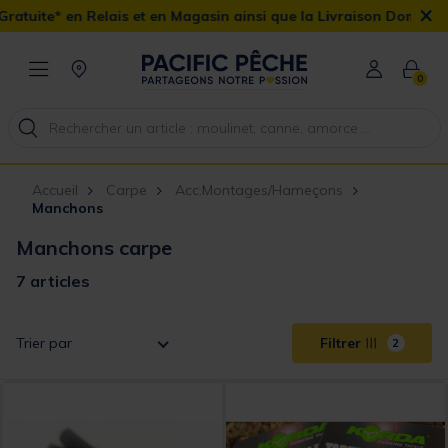
×
lais et en Magasin ainsi que la Livraison Domicile offerte dès 90€
0
Accueil
Carpe
Acc.Montages/Hameçons
Manchons
Manchons carpe
7 articles
Trier par
Filtrer
2