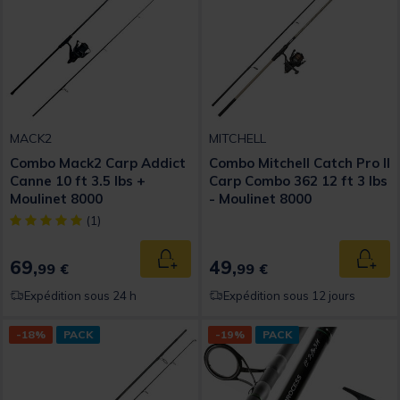
MACK2
MITCHELL
Combo Mack2 Carp Addict
Combo Mitchell Catch Pro II
Canne 10 ft 3.5 lbs +
Carp Combo 362 12 ft 3 lbs
Moulinet 8000
- Moulinet 8000
[object Object] out of 5 Customer Rating
(1)
69,
49,
Ajouter au panier
Ajout
99 €
99 €
Expédition sous 24 h
Expédition sous 12 jours
-18%
PACK
-19%
PACK