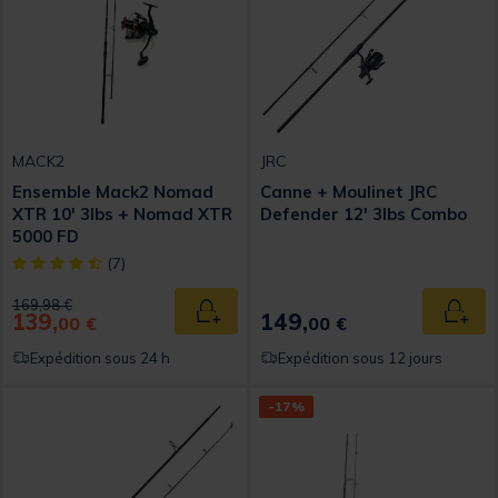
MACK2
JRC
Ensemble Mack2 Nomad
Canne + Moulinet JRC
XTR 10' 3lbs + Nomad XTR
Defender 12' 3lbs Combo
5000 FD
[object Object] out of 5 Customer Rating
(7)
Price reduced from
to
169,98 €
139,
149,
Ajouter au panier
Ajout
00 €
00 €
Expédition sous 24 h
Expédition sous 12 jours
-17%