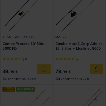
TEAM CARPFISHING
MACK2
Combo Process 10' 3lbs +
Combo Mack2 Carp Addict
5000 FD
12' 3.5lbs + Moulinet 8000
[object Object] out of 5 Customer Rating
[object Object] out of 5 Custom
(3)
(2)
39,
79,
Ajouter au panier
Ajout
99 €
99 €
Expédition sous 24 h
Expédition sous 24 h
NOUVEAU