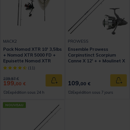
MACK2
PROWESS
Pack Nomad XTR 10' 3,5lbs
Ensemble Prowess
+ Nomad XTR 5000 FD +
Carpinstinct Scorpium
Epuisette Nomad XTR
Canne X 12' + + Moulinet X
6004 HRS
[object Object] out of 5 Customer Rating
(11)
Price reduced from
to
239,97 €
199,
109,
Ajouter au panier
Ajout
00 €
00 €
Expédition sous 24 h
Expédition sous 7 jours
NOUVEAU