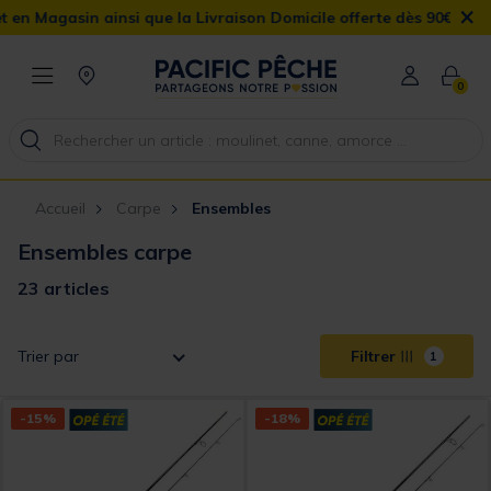
×
sin ainsi que la Livraison Domicile offerte dès 90€
0
Accueil
Carpe
Ensembles
Ensembles carpe
23 articles
Trier par
Filtrer
1
-15%
-18%