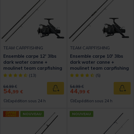
TEAM CARPFISHING
TEAM CARPFISHING
Ensemble carpe 12' 3lbs
Ensemble carpe 10' 3lbs
dark water canne +
dark water canne +
moulinet team carpfishing
moulinet team carpfishing
[object Object] out of 5 Customer Rating
[object Object] out of 5 Custom
(13)
(5)
Price reduced from
to
Price reduced from
to
64,99 €
54,99 €
54,
44,
Ajouter au panier
Ajout
99 €
99 €
Expédition sous 24 h
Expédition sous 24 h
NOUVEAU
NOUVEAU