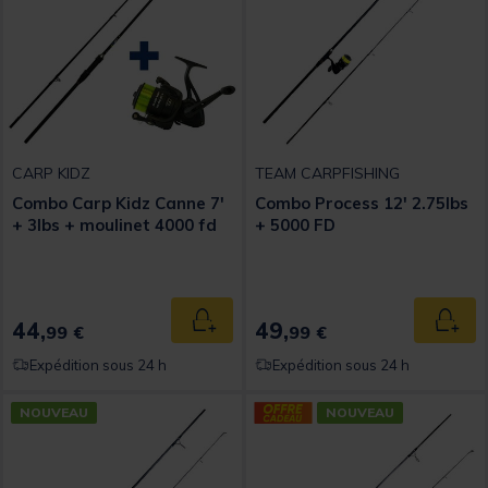
CARP KIDZ
TEAM CARPFISHING
Combo Carp Kidz Canne 7'
Combo Process 12' 2.75lbs
+ 3lbs + moulinet 4000 fd
+ 5000 FD
44,
49,
Ajouter au panier
Ajout
99 €
99 €
Expédition sous 24 h
Expédition sous 24 h
NOUVEAU
NOUVEAU