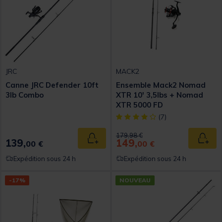
JRC
MACK2
Canne JRC Defender 10ft
Ensemble Mack2 Nomad
3lb Combo
XTR 10' 3,5lbs + Nomad
XTR 5000 FD
[object Object] out of 5 Custom
(7)
Price reduced from
to
179,98 €
139,
149,
Ajouter au panier
Ajout
00 €
00 €
Expédition sous 24 h
Expédition sous 24 h
-17%
NOUVEAU