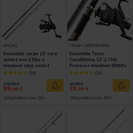
MACK2
TEAM CARPFISHING
Ensemble carpe 10' carp
Ensemble Team
addict evo 3.5lbs +
Carpfishing 12' 2.75lb
moulinet carp addict
Process+ Moulinet 6000fs
8000lc
[object Object] out of 5 Customer Rating
[object Object] out of 5 Custom
(28)
(24)
Price reduced from
to
Price reduced from
to
109,98 €
49,98 €
89,
39,
Ajouter au panier
Ajout
99 €
99 €
Expédition sous 24 h
Expédition sous 24 h