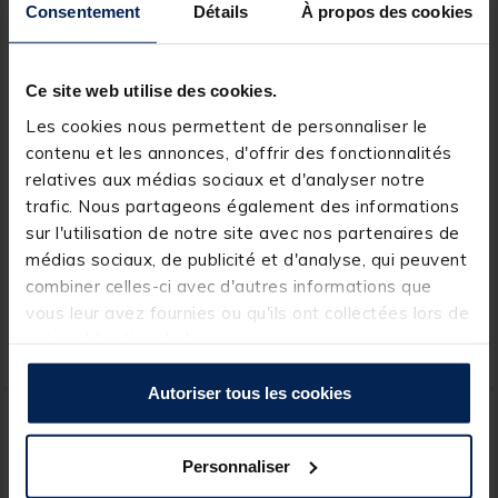
Consentement
Détails
À propos des cookies
Ce site web utilise des cookies.
Les cookies nous permettent de personnaliser le
contenu et les annonces, d'offrir des fonctionnalités
MACK2
PROWESS
relatives aux médias sociaux et d'analyser notre
Ensemble carpe 12' carp
Combo Prowess Canne
trafic. Nous partageons également des informations
addict evo 3.5lbs +
Scorpium X 12' 3lbs +
sur l'utilisation de notre site avec nos partenaires de
moulinet carp addict
Moulinet Carpinstinct X
médias sociaux, de publicité et d'analyse, qui peuvent
8000lc
7004FD
[object Object] out of 5 Customer Rating
(29)
combiner celles-ci avec d'autres informations que
Price reduced from
to
119,98 €
vous leur avez fournies ou qu'ils ont collectées lors de
99,
94,
Ajouter au panier
Ajout
99 €
99 €
votre utilisation de leurs services.
Expédition sous 24 h
Expédition sous 24 h
Autoriser tous les cookies
NOUVEAU
-17%
Personnaliser