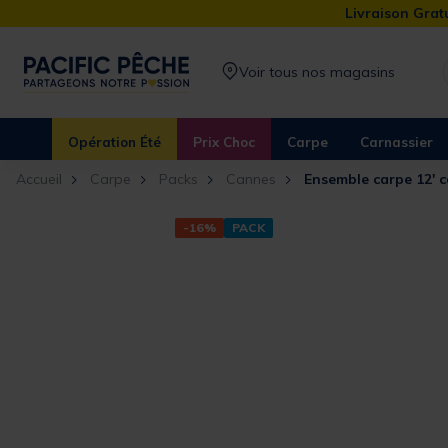
Livraison Gratu
Voir tous nos magasins
Opération Été
Prix Choc
Carpe
Carnassier
Accueil
Carpe
Packs
Cannes
Ensemble carpe 12' c
-16%
PACK