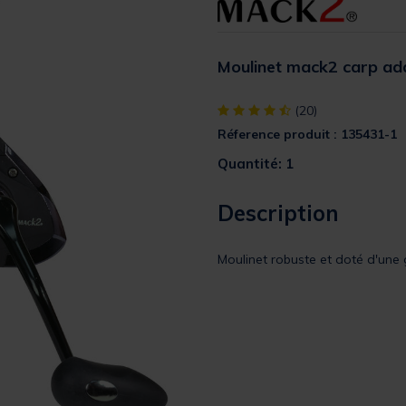
Moulinet mack2 carp add
[object Object] out of 5 Custom
(20)
Réference produit : 135431-1
Quantité: 1
Description
Moulinet robuste et doté d'une 