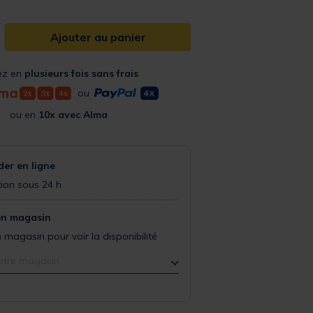
Ajouter au panier
ez en
plusieurs fois sans frais
ou
ou en
10x avec Alma
r en ligne
ion sous 24 h
en magasin
 magasin pour voir la disponibilité
otre magasin