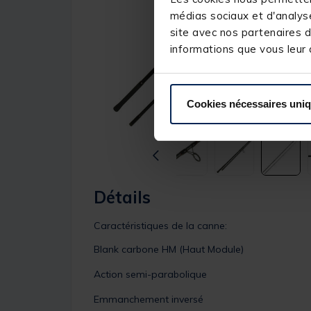
médias sociaux et d'analyse
site avec nos partenaires d
informations que vous leur a
Cookies nécessaires uni
Détails
Caractéristiques de la canne:
Blank carbone HM (Haut Module)
Action semi-parabolique
Emmanchement inversé