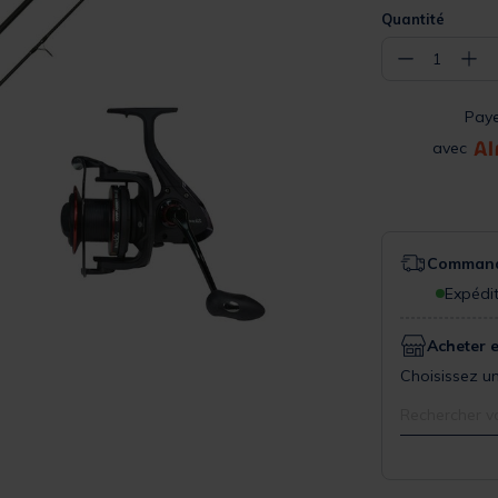
Quantité
−
+
1
Pay
avec
Commande
Expédit
Acheter 
Choisissez un
Rechercher v