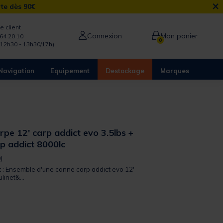
×
rte dès 90€
e client
Connexion
Mon panier
64 20 10
0
/12h30 - 13h30/17h)
Navigation
Equipement
Destockage
Marques
pe 12' carp addict evo 3.5lbs +
rp addict 8000lc
 out of 5 Customer Rating
)
t : Ensemble d'une canne carp addict evo 12'
linet&...
from