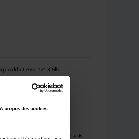
p addict evo 12' 3.5lb
er Rating
À propos des cookies
initions soignées et des équipements de
nctionnalités relatives aux