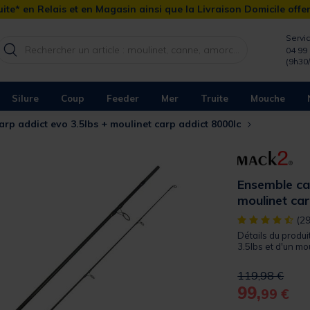
ite* en Relais et en Magasin ainsi que la Livraison Domicile offe
Servic
04 99 
(9h30
Silure
Coup
Feeder
Mer
Truite
Mouche
arp addict evo 3.5lbs + moulinet carp addict 8000lc
Ensemble car
moulinet ca
[object Object]
(29
Détails du produi
3.5lbs et d'un mou
Price reduced 
to
119,98 €
99,
99 €