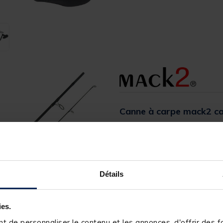
Canne à carpe mack2 car
[object Object] out of 5 Custom
(9)
Réference produit : 143084-1
Quantité: 1
Détails
Description
ies.
Avec un blank performant des f
 de personnaliser le contenu et les annonces, d'offrir des fo