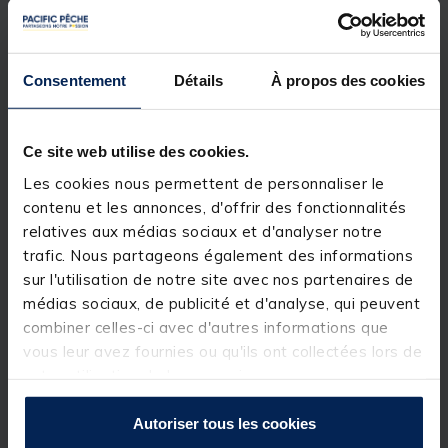
excellente réserve de puissance tout en conservant
une bonne sensibilité, idéale pour les pêches en
étang, canaux ou petites rivières. Associée au
moulinet
X7004 FD
, cet ensemble permet d’obtenir
Consentement
Détails
À propos des cookies
un compromis optimal entre
distance de lancer,
précision et contrôle lors des combats
.
Prêt à pêcher, ce combo constitue une solution
Ce site web utilise des cookies.
idéale pour les pêcheurs débutants comme
confirmés recherchant un matériel
simple, robuste
Les cookies nous permettent de personnaliser le
et performant
.
contenu et les annonces, d'offrir des fonctionnalités
relatives aux médias sociaux et d'analyser notre
Détails
trafic. Nous partageons également des informations
• Dimensions :
Longueur 10’ (3,00 m) – Puissance 3
sur l'utilisation de notre site avec nos partenaires de
lb
médias sociaux, de publicité et d'analyse, qui peuvent
• Ensemble
canne + moulinet prêt à l’emploi
combiner celles-ci avec d'autres informations que
• Canne
Scorpium X
polyvalente et performante
vous leur avez fournies ou qu'ils ont collectées lors de
• Puissance
3 lb
adaptée à de nombreuses
votre utilisation de leurs services.
situations
• Longueur
10 pieds
idéale pour pêches
polyvalentes et encombrées
Autoriser tous les cookies
• Moulinet
X7004 FD
fiable et fluide
• Bon compromis entre
distance de lancer et