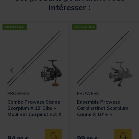
intéresser :
NOUVEAU
NOUVEAU
PROWESS
PROWESS
Combo Prowess Canne
Ensemble Prowess
Scorpium X 12' 3lbs +
Carpinstinct Scorpium
Moulinet Carpinstinct X
Canne X 10' + +
7004FD
Moulinet X 6004 HRS
94,
99,
 au panier
Ajouter au panier
Ajouter
99 €
99 €