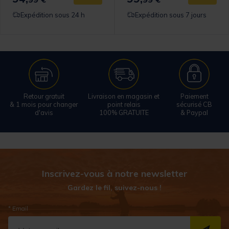
Expédition sous 24 h
Expédition sous 7 jours
Retour gratuit
Livraison en magasin et
Paiement
& 1 mois pour changer
point relais
sécurisé CB
d'avis
100% GRATUITE
& Paypal
Inscrivez-vous à notre newsletter
Gardez le fil, suivez-nous !
* Email