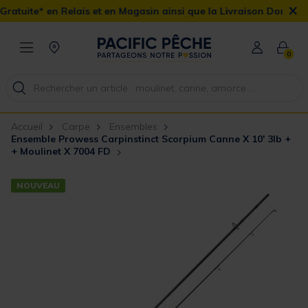
×
lais et en Magasin ainsi que la Livraison Domicile offerte dès 90€
0
Accueil
Carpe
Ensembles
Ensemble Prowess Carpinstinct Scorpium Canne X 10' 3lb +
+ Moulinet X 7004 FD
NOUVEAU