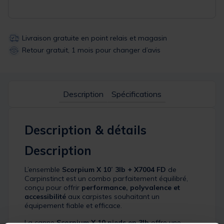
Livraison gratuite en point relais et magasin
Retour gratuit, 1 mois pour changer d’avis
Description
Spécifications
Description & détails
Description
L’ensemble
Scorpium X 10’ 3lb + X7004 FD
de
Carpinstinct est un combo parfaitement équilibré,
conçu pour offrir
performance, polyvalence et
accessibilité
aux carpistes souhaitant un
équipement fiable et efficace.
La canne
Scorpium X 10 pieds en 3lb
offre une