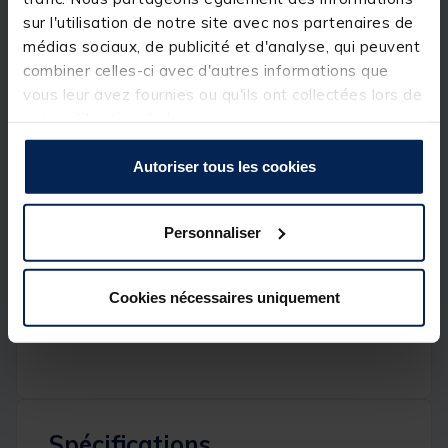
Finition carbone micropitch
sur l'utilisation de notre site avec nos partenaires de
2 éléments
médias sociaux, de publicité et d'analyse, qui peuvent
combiner celles-ci avec d'autres informations que
Encombrement de 188 cm
vous leur avez fournies ou qu'ils ont collectées lors de
Poids 280 gr
votre utilisation de leurs services.
6 anneaux
Autoriser tous les cookies
Moulinet :
Frein avant
Personnaliser
Taille 5000
Bâti graphite
Cookies nécessaires uniquement
Coloris black
Spécifications