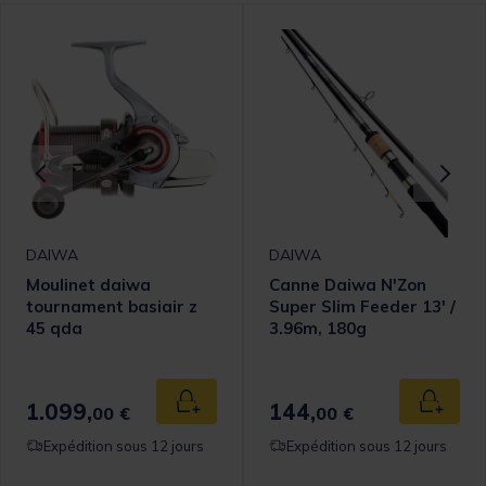
DAIWA
DAIWA
Moulinet daiwa
Canne Daiwa N'Zon
tournament basiair z
Super Slim Feeder 13' /
45 qda
3.96m, 180g
omer Rating
1.099,
144,
 au panier
Ajouter au panier
Ajouter
00 €
00 €
Expédition sous 12 jours
Expédition sous 12 jours