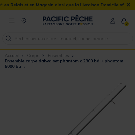
×
n Magasin ainsi que la Livraison Domicile offerte dès 90€
0
Accueil
Carpe
Ensembles
Ensemble carpe daiwa set phantom c 2300 bd + phantom
5000 bu