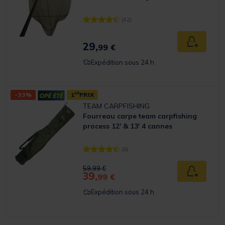
(42)
[object Object] out of 5 Customer Rating
29,
Ajouter a
99 €
Expédition sous 24 h
-33%
1
ER
PRIX
TEAM CARPFISHING
Fourreau carpe team carpfishing
process 12' & 13' 4 cannes
(6)
[object Object] out of 5 Customer Rating
Price reduced from
to
59,99 €
39,
Ajouter a
99 €
Expédition sous 24 h