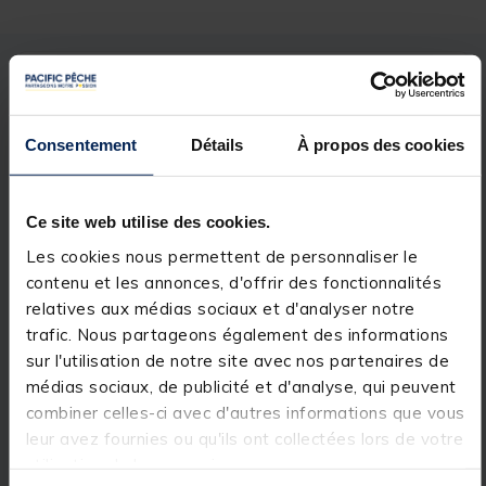
Description
Spécifications
Consentement
Détails
À propos des cookies
Description & détails
Description
Ce site web utilise des cookies.
Ensemble composé d’une canne et d’un moulinet
Les cookies nous permettent de personnaliser le
débrayable offrant un rapport qualité/prix
contenu et les annonces, d'offrir des fonctionnalités
imbattable. Cet ensemble est destiné aux pêches en
étangs ou canaux et sont parfait pour les débutants
relatives aux médias sociaux et d'analyser notre
souhaitant s’équiper à moindre coût avec du
trafic. Nous partageons également des informations
matériel fiable.
sur l'utilisation de notre site avec nos partenaires de
médias sociaux, de publicité et d'analyse, qui peuvent
La canne
combiner celles-ci avec d'autres informations que vous
Avec ses finitions soignées et son look sobre, cette
leur avez fournies ou qu'ils ont collectées lors de votre
série de cannes est le choix parfait pour débuter la
pêche de la carpe. Le blank à action semi
utilisation de leurs services.
parabolique vous