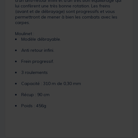
d’un anti-retour infini et d’un très bon équilibrage qui
lui confèrent une très bonne rotation. Les freins
(avant et de débrayage) sont progressifs et vous
permettront de mener à bien les combats avec les
carpes.
Moulinet :
Modèle débrayable.
Anti retour infini.
Frein progressif.
3 roulements
Capacité : 310 m de 0,30 mm
Récup : 90 cm
Poids : 456g