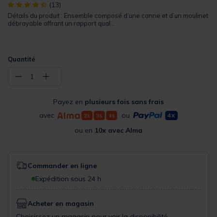
[object Object] out of 5 Customer Rating
(13)
Détails du produit : Ensemble composé d’une canne et d’un moulinet
débrayable offrant un rapport qual...
Quantité
−
+
1
Payez en
plusieurs fois sans frais
avec
ou
ou en
10x avec Alma
Commander en ligne
Expédition sous 24 h
Acheter en magasin
Choisissez un magasin pour voir la disponibilité