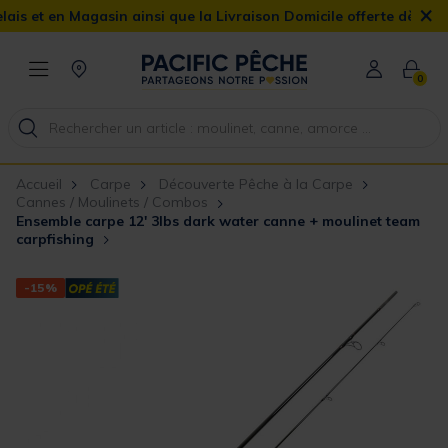
×
 en Magasin ainsi que la Livraison Domicile offerte dès 90€
0
Accueil
Carpe
Découverte Pêche à la Carpe
Cannes / Moulinets / Combos
Ensemble carpe 12' 3lbs dark water canne + moulinet team
carpfishing
-15%