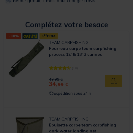
Retour gratuit, 1 mois pour changer d’avis
Complétez votre besace
-30%
1
ER
PRIX
TEAM CARPFISHING
Fourreau carpe team carpfishing
process 12' & 13' 3 cannes
(10)
[object Object] out of 5 Customer Rating
Price reduced from
to
49,99 €
34,
Ajouter a
99 €
Expédition sous 24 h
TEAM CARPFISHING
Epuisette carpe team carpfishing
dark water landing net