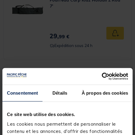
Fourreau Carp Kidz Holdall 2 Rod
7'
29,
Ajouter a
99 €
Expédition sous 24 h
Description
Spécifications
Consentement
Détails
À propos des cookies
Description & détails
Ce site web utilise des cookies.
Description
Les cookies nous permettent de personnaliser le
contenu et les annonces, d'offrir des fonctionnalités
Le
Combo Carp Kidz
est la solution idéale pour