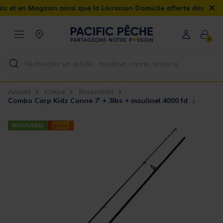
×
n Magasin ainsi que la Livraison Domicile offerte dès 90€
0
Accueil
Carpe
Ensembles
Combo Carp Kidz Canne 7' + 3lbs + moulinet 4000 fd
NOUVEAU