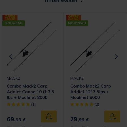
NOUVEAU
NOUVEAU
MACK2
MACK2
Combo Mack2 Carp
Combo Mack2 Carp
Addict Canne 10 ft 3.5
Addict 12' 3.5lbs +
lbs + Moulinet 8000
Moulinet 8000
[object Object] out of 5 Customer Rating
[object Object] out of 5 Cust
(1)
(2)
69,
79,
 au panier
Ajouter au panier
Ajouter
99 €
99 €