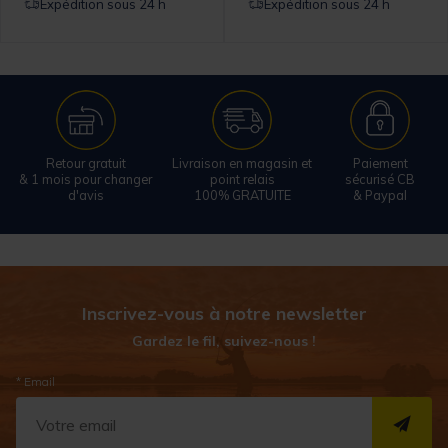
Expédition sous 24 h
Expédition sous 24 h
Retour gratuit
Livraison en magasin et
Paiement
& 1 mois pour changer
point relais
sécurisé CB
d'avis
100% GRATUITE
& Paypal
Inscrivez-vous à notre newsletter
Gardez le fil, suivez-nous !
* Email
S''I