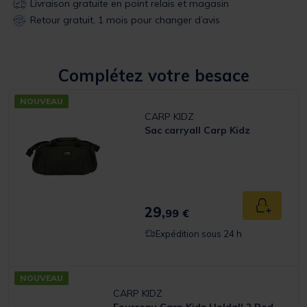
Livraison gratuite en point relais et magasin
Retour gratuit, 1 mois pour changer d’avis
Complétez votre besace
NOUVEAU
CARP KIDZ
Sac carryall Carp Kidz
29,
Ajouter a
99 €
Expédition sous 24 h
NOUVEAU
CARP KIDZ