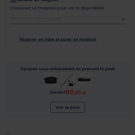
Choisissez un magasin pour voir la disponibilité
Rechercher votre magasin
Réserver en ligne et payer en magasin
Équipez-vous entièrement en prenant le pack
99,
Price reduced from
to
99 €
154,96 €
Voir le pack