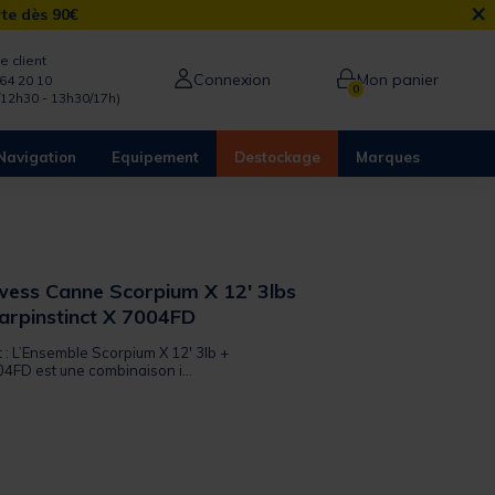
×
rte dès 90€
e client
Connexion
Mon panier
64 20 10
0
/12h30 - 13h30/17h)
Navigation
Equipement
Destockage
Marques
ess Canne Scorpium X 12' 3lbs
Carpinstinct X 7004FD
t : L’Ensemble Scorpium X 12' 3lb +
04FD est une combinaison i...