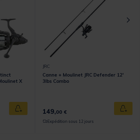
JRC
tinct
Canne + Moulinet JRC Defender 12'
Moulinet X
3lbs Combo
149,
Ajouter au panier
Ajouter
00 €
Expédition sous 12 jours