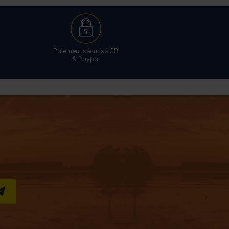
Paiement sécurisé CB
& Paypal
S''INSCRIRE