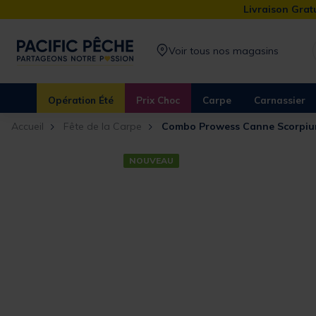
Livraison Gratu
Voir tous nos magasins
Opération Été
Prix Choc
Carpe
Carnassier
Accueil
Fête de la Carpe
Combo Prowess Canne Scorpium 
NOUVEAU