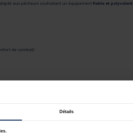
adapté aux pêcheurs souhaitant un équipement
fiable et polyvalent
onfort de combat)
Détails
ies.