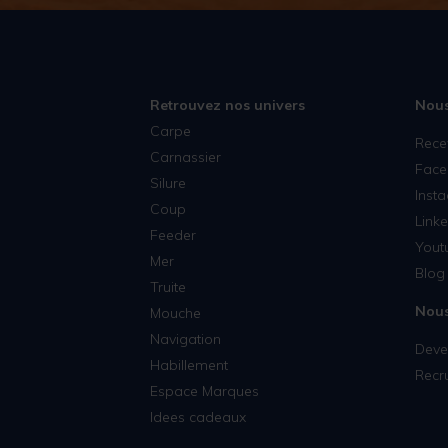
Retrouvez nos univers
Nous
Carpe
Rece
Carnassier
Face
Silure
Inst
Coup
Linke
Feeder
Yout
Mer
Blog 
Truite
Nous
Mouche
Navigation
Deven
Habillement
Recr
Espace Marques
Idees cadeaux