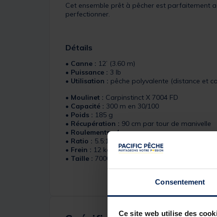
Cet ensemble prêt à pêcher est parfaitement 
perfectionner.
Détails
•
Canne :
12’ (3.60 m)
•
Puissance :
3 lb
•
Utilisation :
pêche polyvalente (distance et c
•
Moulinet :
Carpinstinct X 7004 FD
•
Capacité :
300 m en 30/100
•
Poids :
185 g
•
Récupération :
90 cm par tour de manivelle
•
Roulements :
4
•
Ratio :
5.5:1
•
Frein :
12 kg
•
Taille :
7000
Consentement
Ce site web utilise des cook