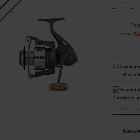
−
+
1
Pay
avec
Commande
Expédit
Acheter 
Choisissez un
Rechercher v
Réserver