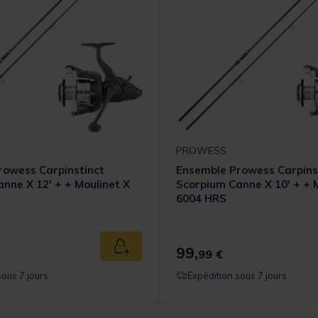
PROWESS
rowess Carpinstinct
Ensemble Prowess Carpins
nne X 12' + + Moulinet X
Scorpium Canne X 10' + + 
6004 HRS
99,
Ajouter au panier
99 €
sous 7 jours
Expédition sous 7 jours