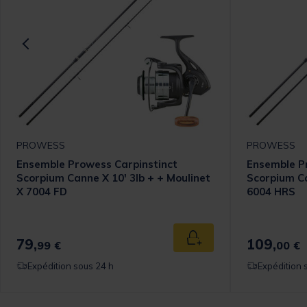
PROWESS
PROWESS
Ensemble Prowess Carpinstinct
Ensemble P
Scorpium Canne X 10' 3lb + + Moulinet
Scorpium Ca
X 7004 FD
6004 HRS
79,
109,
 au panier
Ajouter au panier
99 €
00 €
Expédition sous 24 h
Expédition 