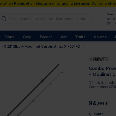
ite* en Relais et en Magasin ainsi que la Livraison Domicile offe
Servic
04 99 
(9h30
Silure
Coup
Feeder
Mer
Truite
Mouche
X 12' 3lbs + Moulinet Carpinstinct X 7004FD
Combo Prow
+ Moulinet 
Détails du produi
Carpinstinct X70
94,
99 €
Quantité