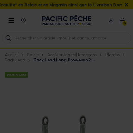
×
ais et en Magasin ainsi que la Livraison Domicile offerte dès 90€
0
Accueil
Carpe
Acc.Montages/Hameçons
Plombs
Back Lead
Back Lead Long Prowess x2
NOUVEAU