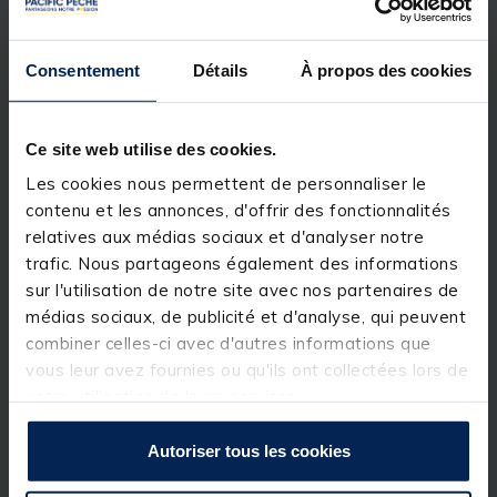
limitant ainsi les risques que la ligne se soulève au-
dessus de la végétation ou effraie les poissons.
Idéal pour les pêches discrètes, il réduit la visibilité de
Consentement
Détails
À propos des cookies
la ligne dans la colonne d’eau et aide à maintenir
une présentation propre, particulièrement utile sur
des plans d’eau très fréquentés ou lorsque les
carpes sont éduquées.
Ce site web utilise des cookies.
Disponible en deux poids, il s’adapte à vos
Les cookies nous permettent de personnaliser le
conditions : plus léger pour les pêches fines, plus
contenu et les annonces, d'offrir des fonctionnalités
lourd pour mieux tenir en présence de courant ou de
vent.
relatives aux médias sociaux et d'analyser notre
trafic. Nous partageons également des informations
Détails
sur l'utilisation de notre site avec nos partenaires de
médias sociaux, de publicité et d'analyse, qui peuvent
Back lead
long
pour plaquer la ligne près du fond
combiner celles-ci avec d'autres informations que
Particulièrement efficace en présence
d’herbiers
ou
vous leur avez fournies ou qu'ils ont collectées lors de
de végétation
votre utilisation de leurs services.
Améliore la discrétion de la ligne et la présentation
du montage
Autoriser tous les cookies
Simple à utiliser, idéal pour pêches techniques et