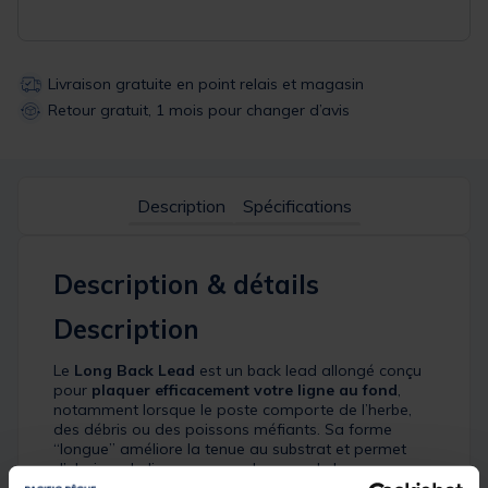
Livraison gratuite en point relais et magasin
Retour gratuit, 1 mois pour changer d’avis
Description
Spécifications
Description & détails
Description
Le
Long Back Lead
est un back lead allongé conçu
pour
plaquer efficacement votre ligne au fond
,
notamment lorsque le poste comporte de l’herbe,
des débris ou des poissons méfiants. Sa forme
“longue” améliore la tenue au substrat et permet
d’abaisser la ligne sur une plus grande longueur,