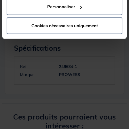
plans d’eau difficiles
Personnaliser
Deux grammages disponibles :
28 g
et
42 g
Cookies nécessaires uniquement
Spécifications
Réf.
249684-1
Marque
PROWESS
Ces produits pourraient vous
intéresser :