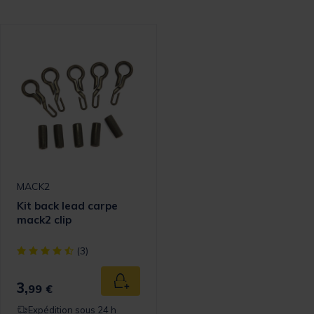
MACK2
Kit back lead carpe
mack2 clip
[object Object] out of 5 Customer Rating
(3)
3,
Ajouter au panier
99 €
Expédition sous 24 h