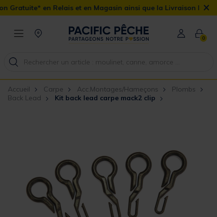
×
 Relais et en Magasin ainsi que la Livraison Domicile offerte dès 
0
Accueil
Carpe
Acc.Montages/Hameçons
Plombs
Back Lead
Kit back lead carpe mack2 clip