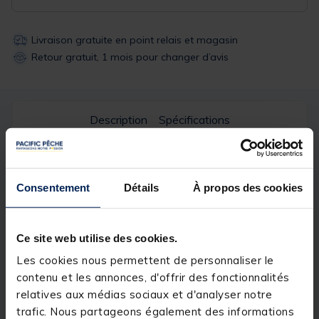
Livraison gratuite en point relais et magasin
Retour gratuit, 1 mois pour changer d’avis
Description
Spécifications
Description & détails
Consentement
Détails
À propos des cookies
Détails
BACK LEADS CLIP MACK2
Ce site web utilise des cookies.
Indispensables dans votre boite d’accessoires, les
back lead clip permettent de confectionner des back
Les cookies nous permettent de personnaliser le
lead coulissants à partir de n’importe quel plomb à
contenu et les annonces, d'offrir des fonctionnalités
émerillon.
relatives aux médias sociaux et d'analyser notre
Sachet de 5 pièces.
trafic. Nous partageons également des informations