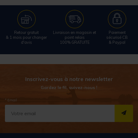
Retour gratuit
Livraison en magasin et
Paiement
& 1 mois pour changer
point relais
sécurisé CB
d'avis
100% GRATUITE
& Paypal
Inscrivez-vous à notre newsletter
Gardez le fil, suivez-nous !
* Email
S''I