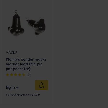
MACK2
Plomb à sonder mack2
marker lead 85g (x2
par pochette)
[object Object] out of 5 Customer Rating
(4)
5,
Ajouter au panier
99 €
Expédition sous 24 h