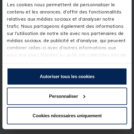
fleuves …
Les cookies nous permettent de personnaliser le
Leurs couleur vert mât assure une discretion sur le
contenu et les annonces, d'offrir des fonctionnalités
fond.
relatives aux médias sociaux et d'analyser notre
trafic. Nous partageons également des informations
Détails
sur l'utilisation de notre site avec nos partenaires de
Caractéristiques :
médias sociaux, de publicité et d'analyse, qui peuvent
combiner celles-ci avec d'autres informations que
Couleur : Vert mât
80g, 90g, 100g, 120g et 140g
vous leur avez fournies ou qu'ils ont collectées lors de
2 plombs
votre utilisation de leurs services.
Autoriser tous les cookies
Spécifications
Personnaliser
Réf.
200142-1
Cookies nécessaires uniquement
Marque
MACK2