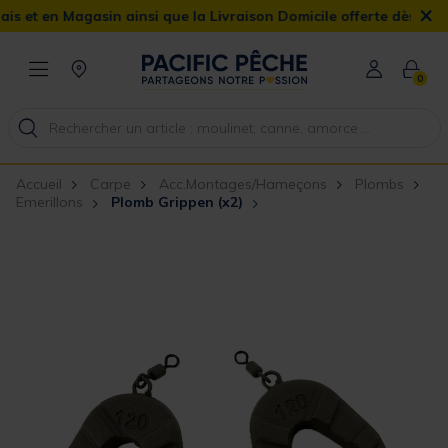
×
en Magasin ainsi que la Livraison Domicile offerte dès 90€
0
Accueil
Carpe
Acc.Montages/Hameçons
Plombs
Emerillons
Plomb Grippen (x2)