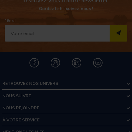
Inscrivez-vous à notre newsletter
Gardez le fil, suivez-nous !
* Email
S''I
RETROUVEZ NOS UNIVERS
NOUS SUIVRE
NOUS REJOINDRE
À VOTRE SERVICE
MENTIONS LÉGALES