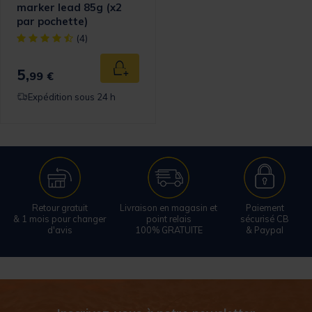
marker lead 85g (x2
par pochette)
[object Object] out of 5 Customer Rating
(4)
5,
Ajouter au panier
99 €
Expédition sous 24 h
Retour gratuit
Livraison en magasin et
Paiement
& 1 mois pour changer
point relais
sécurisé CB
d'avis
100% GRATUITE
& Paypal