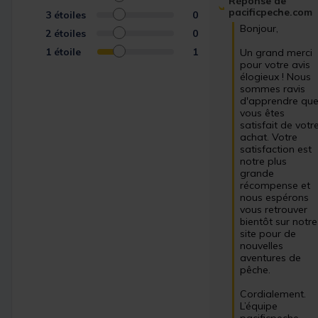
Réponse de
pacificpeche.com
3
étoiles
0
Bonjour, 

2
étoiles
0
1
étoile
1
Un grand merci 
pour votre avis 
élogieux ! Nous 
sommes ravis 
d'apprendre que
vous êtes 
satisfait de votre
achat. Votre 
satisfaction est 
notre plus 
grande 
récompense et 
nous espérons 
vous retrouver 
bientôt sur notre 
site pour de 
nouvelles 
aventures de 
pêche.

Cordialement.

L’équipe 