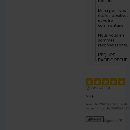
Bonjour,

Merci pour vos 
étoiles positives 
et votre 
commentaire.

Nous vous en 
sommes 
reconnaissants.

L'EQUIPE 
PACIFIC PECHE
Avis vérifié
Nikel
Avis du
23/09/2023
, suite
expérience du
24/08/2023
Utile
(0)
Signaler