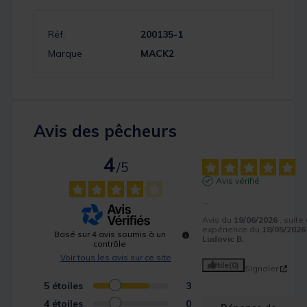
Réf.
200135-1
Marque
MACK2
Avis des pêcheurs
4
/
5
Avis vérifié
...
Avis du
19/06/2026
, suite
expérience du
18/05/2026
Basé sur
4
avis soumis à un
Ludovic B.
contrôle
Voir tous les avis sur ce site
Utile
(0)
Signaler
5
étoiles
3
4
étoiles
0