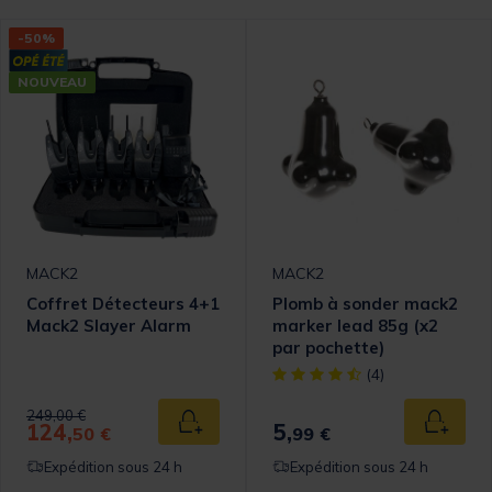
-50%
NOUVEAU
MACK2
MACK2
Coffret Détecteurs 4+1
Plomb à sonder mack2
Mack2 Slayer Alarm
marker lead 85g (x2
par pochette)
[object Object] out of 5 Cust
(4)
Price reduced from
to
249,00 €
124,
5,
Ajouter au panier
Ajouter
50 €
99 €
Expédition sous 24 h
Expédition sous 24 h