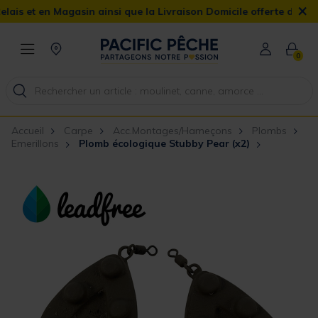
×
n Magasin ainsi que la Livraison Domicile offerte dès 90€
0
Accueil
Carpe
Acc.Montages/Hameçons
Plombs
Emerillons
Plomb écologique Stubby Pear (x2)