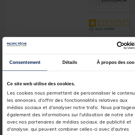
pacificpeche
Avis vérifié
Idem
Avis du
03/06/2025
, suite
expérience du
02/05/2025
Kevin L.
Consentement
Détails
À propos des coo
Utile
(0)
Signaler
Ce site web utilise des cookies.
Réponse de
pacificpeche.com
Les cookies nous permettent de personnaliser le contenu
Bonjour,

les annonces, d'offrir des fonctionnalités relatives aux
Nous sommes 
médias sociaux et d'analyser notre trafic. Nous partageo
désolés que 
également des informations sur l'utilisation de notre site
votre expérience 
avec nos partenaires de médias sociaux, de publicité et
n’ait pas été 
satisfaisante. 
d'analyse, qui peuvent combiner celles-ci avec d'autres
N’hésitez pas à 