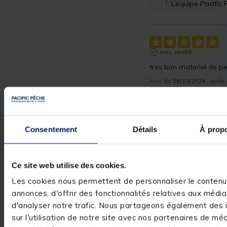
L’équipe Pacific
Avis vérifié
tres bon materiel de p
Avis du
16/12/2024
, suit
12/11/2024
par
J.L.
Utile
(0)
Signaler
Consentement
Détails
À prop
Réponse de
pacificpeche.com
Bonjour,

Ce site web utilise des cookies.
Merci beaucoup d
Les cookies nous permettent de personnaliser le contenu
note et votre co
annonces, d'offrir des fonctionnalités relatives aux médi
Au plaisir de vous
notre site ou en 
d'analyser notre trafic. Nous partageons également des 
sur l'utilisation de notre site avec nos partenaires de mé
L’équipe Pacific