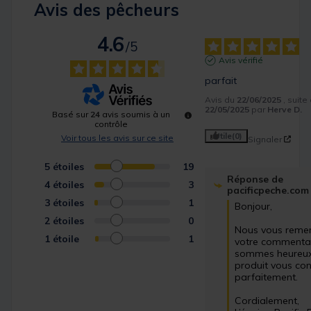
Avis des pêcheurs
4.6
/
5
Avis vérifié
parfait
Avis du
22/06/2025
, suit
22/05/2025
par
Herve D.
Basé sur
24
avis soumis à un
contrôle
Utile
(0)
Voir tous les avis sur ce site
Signaler
5
étoiles
19
Réponse de
4
étoiles
3
pacificpeche.com
3
étoiles
1
Bonjour,

2
étoiles
0
Nous vous remer
1
étoile
1
votre commentai
sommes heureux 
produit vous con
parfaitement.

Cordialement,
