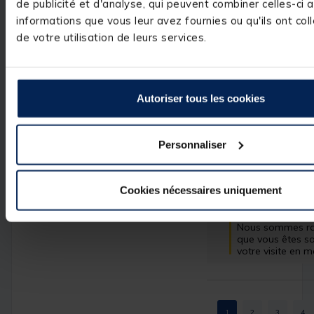
de publicité et d'analyse, qui peuvent combiner celles-ci 
informations que vous leur avez fournies ou qu'ils ont col
de votre utilisation de leurs services.
Avis vérifié
qualité prix ok
Avis du
15/10/2024
, suit
Autoriser tous les cookies
12/09/2024
par
A.P.
Utile
(0)
Signaler
Personnaliser
Réponse de
pacificpeche.com
Cookies nécessaires uniquement
Merci d'avoir pri
de rédiger votre a
Nous sommes rav
que vous êtes sat
votre visite en 
1
2
3
4