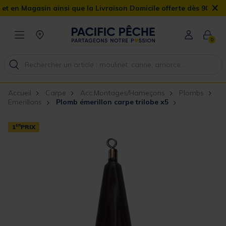
×
asin ainsi que la Livraison Domicile offerte dès 90€
0
Accueil
Carpe
Acc.Montages/Hameçons
Plombs
Emerillons
Plomb émerillon carpe trilobe x5
1
ER
PRIX