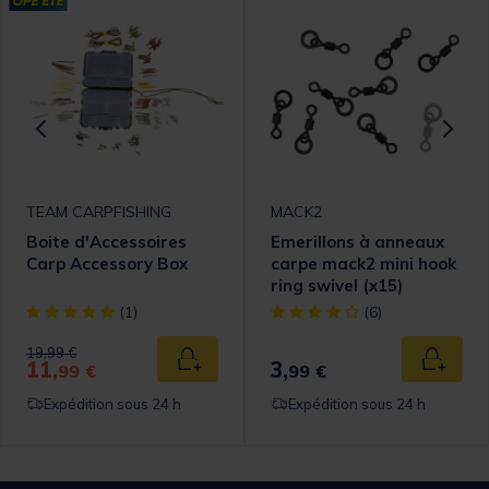
TEAM CARPFISHING
MACK2
Boite d'Accessoires
Emerillons à anneaux
Carp Accessory Box
carpe mack2 mini hook
ring swivel (x15)
omer Rating
[object Object] out of 5 Customer Rating
[object Object] out of 5 Cust
(1)
(6)
Price reduced from
to
19,99 €
11,
3,
 au panier
Ajouter au panier
Ajouter
99 €
99 €
Expédition sous 24 h
Expédition sous 24 h