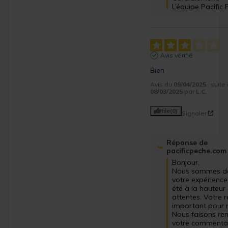
L’équipe Pacific 
Avis vérifié
Bien
Avis du
09/04/2025
, suit
08/03/2025
par
L.C.
Utile
(0)
Signaler
Réponse de
pacificpeche.com
Bonjour,

Nous sommes dé
votre expérience 
été à la hauteur 
attentes. Votre r
important pour n
Nous faisons rem
votre commentair