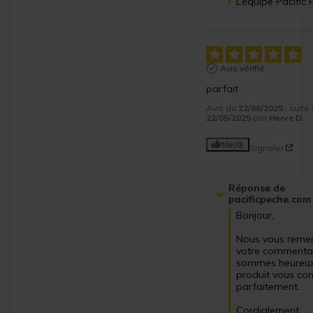
L’équipe Pacific 
Avis vérifié
parfait
Avis du
22/06/2025
, suit
22/05/2025
par
Herve D.
Utile
(0)
Signaler
Réponse de
pacificpeche.com
Bonjour,

Nous vous remer
votre commentai
sommes heureux 
produit vous con
parfaitement.

Cordialement,
