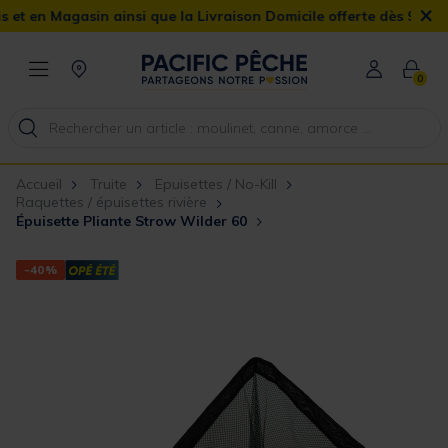
×
n Magasin ainsi que la Livraison Domicile offerte dès 90€
0
Accueil
Truite
Epuisettes / No-Kill
Raquettes / épuisettes rivière
Épuisette Pliante Strow Wilder 60
-40%