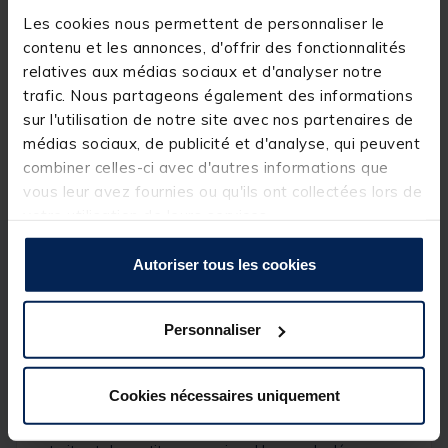
Les cookies nous permettent de personnaliser le
(3)
[object Object] out of 5 Customer Rating
contenu et les annonces, d'offrir des fonctionnalités
relatives aux médias sociaux et d'analyser notre
39,
Ajouter a
99 €
trafic. Nous partageons également des informations
sur l'utilisation de notre site avec nos partenaires de
Expédition sous 24 h
médias sociaux, de publicité et d'analyse, qui peuvent
combiner celles-ci avec d'autres informations que
vous leur avez fournies ou qu'ils ont collectées lors de
votre utilisation de leurs services.
Description
Spécifications
Autoriser tous les cookies
Description & détails
Personnaliser
Description
Cookies nécessaires uniquement
Épuisette
Strow Wilder 60
, une épuisette compact
et légère, idéal pour les pêches itinérantes de la