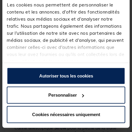
null
Les cookies nous permettent de personnaliser le
contenu et les annonces, d'offrir des fonctionnalités
relatives aux médias sociaux et d'analyser notre
trafic. Nous partageons également des informations
sur l'utilisation de notre site avec nos partenaires de
12,
Ajouter a
99 €
médias sociaux, de publicité et d'analyse, qui peuvent
combiner celles-ci avec d'autres informations que
vous leur avez fournies ou qu'ils ont collectées lors de
votre utilisation de leurs services.
Autoriser tous les cookies
Description
Spécifications
Personnaliser
Description & détails
Cookies nécessaires uniquement
Description
Canne télescopique
Strow
pour la pêche de la truite