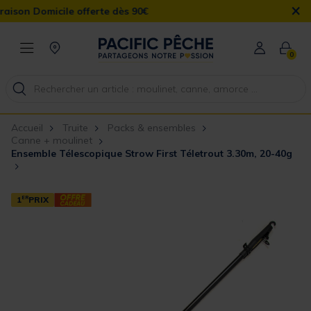
×
 Domicile offerte dès 90€
0
Accueil
Truite
Packs & ensembles
Canne + moulinet
Ensemble Télescopique Strow First Téletrout 3.30m, 20-40g
1
ER
PRIX