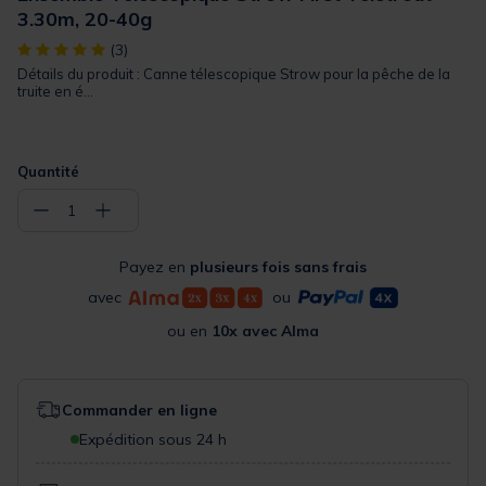
3.30m, 20-40g
[object Object] out of 5 Customer Rating
(3)
Détails du produit : Canne télescopique Strow pour la pêche de la
truite en é...
Quantité
−
+
1
Payez en
plusieurs fois sans frais
avec
ou
ou en
10x avec Alma
Commander en ligne
Expédition sous 24 h