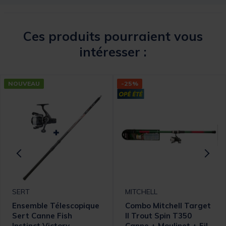
Ces produits pourraient vous
intéresser :
NOUVEAU
-25%
SERT
MITCHELL
Ensemble Télescopique
Combo Mitchell Target
Sert Canne Fish
II Trout Spin T350
Instinct Victory
Canne + Moulinet + Fil