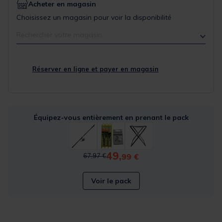
Acheter en magasin
Choisissez un magasin pour voir la disponibilité
Rechercher votre magasin
Réserver en ligne et payer en magasin
Équipez-vous entièrement en prenant le pack
49,
Price reduced from
to
99 €
67,97 €
Voir le pack