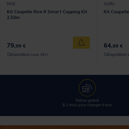
RIVE
GURU
Kit Coupelle Rive R Smart Cupping Kit
Kit Coupell
2.50m
79,
64,
 au panier
Ajouter au panier
99 €
99 €
Expédition sous 24 h
Expédition 
Retour gratuit
& 1 mois pour changer d'avis