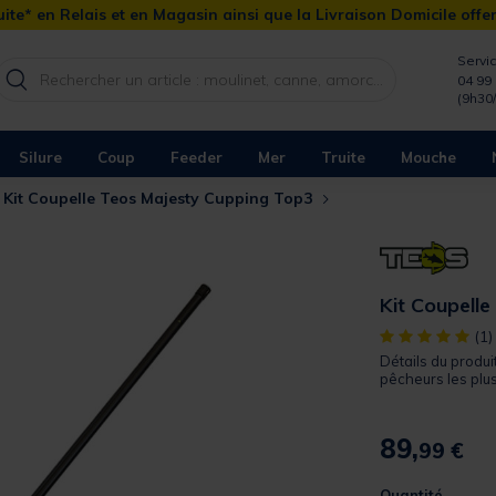
ite* en Relais et en Magasin ainsi que la Livraison Domicile offe
Servic
04 99 
(9h30
Silure
Coup
Feeder
Mer
Truite
Mouche
Kit Coupelle Teos Majesty Cupping Top3
Kit Coupell
[object Object]
(1)
Détails du produ
pêcheurs les plus 
89,
99 €
Quantité