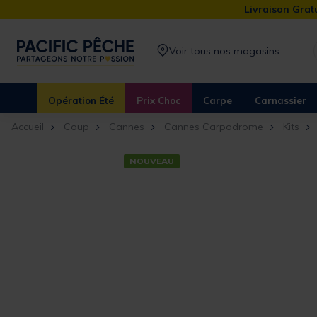
Livraison Gratu
Voir tous nos magasins
Opération Été
Prix Choc
Carpe
Carnassier
Accueil
Coup
Cannes
Cannes Carpodrome
Kits
NOUVEAU