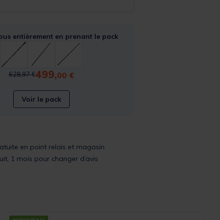
ous entièrement en prenant le pack
499,
Price reduced from
to
00 €
628,97 €
Voir le pack
ratuite en point relais et magasin
uit, 1 mois pour changer d’avis