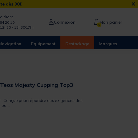
×
rte dès 90€
e client
Connexion
Mon panier
64 20 10
0
/12h30 - 13h30/17h)
Navigation
Equipement
Destockage
Marques
e Teos Majesty Cupping Top3
 out of 5 Customer Rating
it : Conçue pour répondre aux exigences des
poi...