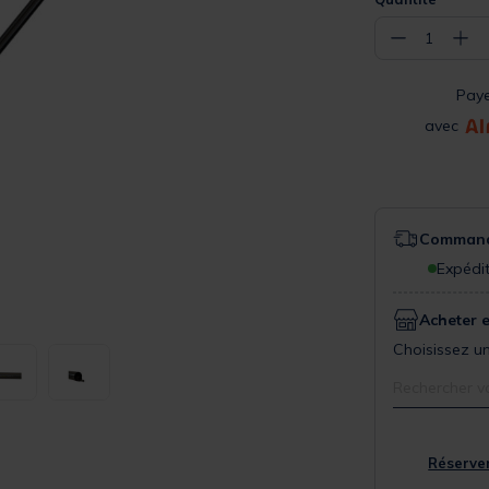
−
+
1
Pay
avec
Commande
Expédit
Acheter 
Choisissez un
Rechercher v
Réserver