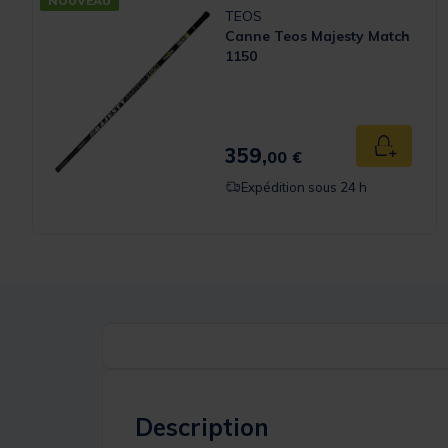
NOUVEAU
TEOS
Canne Teos Majesty Match
1150
359,
Ajouter a
00 €
Expédition sous 24 h
Description