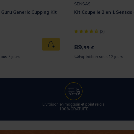
SENSAS
e Guru Generic Cupping Kit
Kit Coupelle 2 en 1 Sensas
[object Object] out of 5 Cust
(2)
89,
Ajouter au panier
99 €
sous 7 jours
Expédition sous 12 jours
Livraison en magasin et point relais
100% GRATUITE