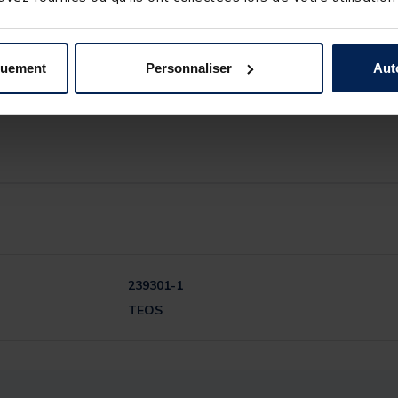
 MAJESTY.
quement
Personnaliser
Aut
239301-1
TEOS