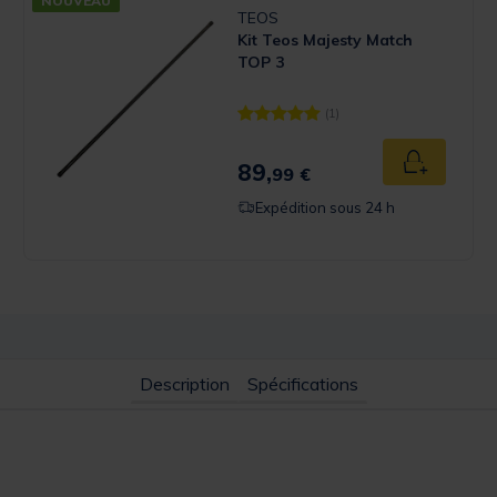
NOUVEAU
TEOS
Kit Teos Majesty Match
TOP 3
(1)
[object Object] out of 5 Customer 
89,
u panier
Ajouter au
99 €
Expédition sous 24 h
Description
Spécifications