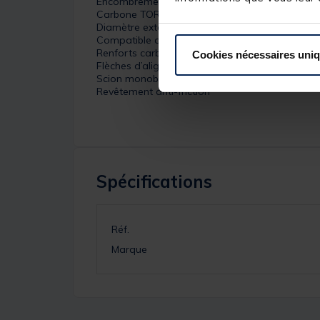
Encombrement : 1.60 m
Carbone TORAY haut module
Diamètre extérieur de sortie du scion : 4.5 mm
Compatible avec toutes les cannes de la série
Renforts carbone sur les emmanchements
Cookies nécessaires uni
Flèches d’alignement
Scion monobloc
Revêtement anti-friction
Spécifications
Réf.
Marque