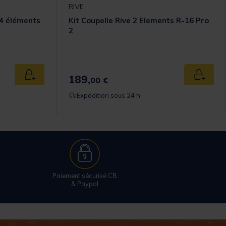
RIVE
 4 éléments
Kit Coupelle Rive 2 Elements R-16 Pro
2
omer Rating
189,
Ajouter au panier
Ajouter
00 €
Expédition sous 24 h
Paiement sécurisé CB
& Paypal