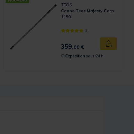
NOUVEAU
TEOS
Canne Teos Majesty Carp
1150
(1)
Rating
[object Object] out of 5 Customer Ra
359,
 panier
Ajouter au p
00 €
Expédition sous 24 h