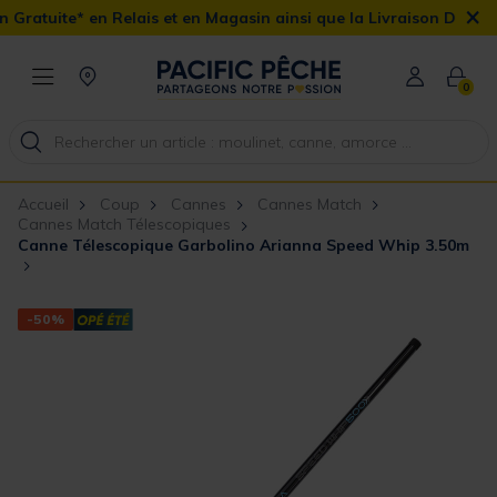
×
Relais et en Magasin ainsi que la Livraison Domicile offerte dès 
0
Accueil
Coup
Cannes
Cannes Match
Cannes Match Télescopiques
Canne Télescopique Garbolino Arianna Speed Whip 3.50m
-50%