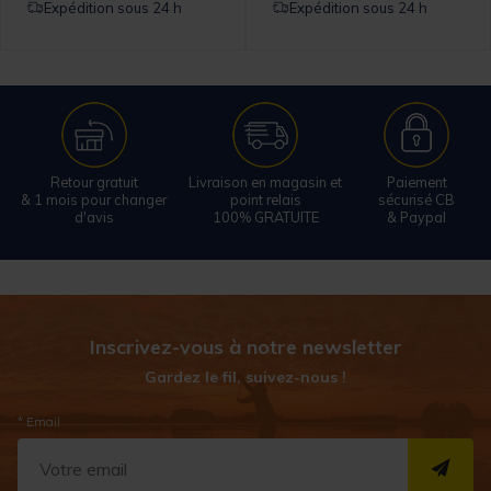
Expédition sous 24 h
Expédition sous 24 h
Retour gratuit
Livraison en magasin et
Paiement
& 1 mois pour changer
point relais
sécurisé CB
d'avis
100% GRATUITE
& Paypal
Inscrivez-vous à notre newsletter
Gardez le fil, suivez-nous !
* Email