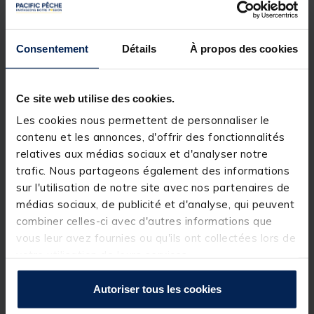
réactivité. Parfaite pour les compétiteurs, elle est
livrée avec un fourreau en tissu pour faciliter son
transport.
Consentement
Détails
À propos des cookies
Télescopique Vitesse
Construction HM / IM
Pointe fine carbone
Poignée ultra fine Antidérapante
Ce site web utilise des cookies.
Fourreau tissu
Les cookies nous permettent de personnaliser le
contenu et les annonces, d'offrir des fonctionnalités
Détails
relatives aux médias sociaux et d'analyser notre
Caractéristiques :
trafic. Nous partageons également des informations
Modèle :
Arianna Speed Whip
sur l'utilisation de notre site avec nos partenaires de
médias sociaux, de publicité et d'analyse, qui peuvent
Longueur :
3,50 m
combiner celles-ci avec d'autres informations que
Nombre de brins :
4
vous leur avez fournies ou qu'ils ont collectées lors de
Longueur canne mini :
350 cm
votre utilisation de leurs services.
Longueur canne maxi :
350 cm
Autoriser tous les cookies
Type d’emmanchement :
Télescopique