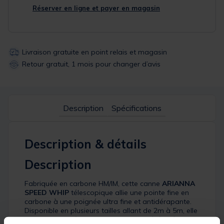
Réserver en ligne et payer en magasin
Livraison gratuite en point relais et magasin
Retour gratuit, 1 mois pour changer d’avis
Description
Spécifications
Description & détails
Description
Fabriquée en carbone HM/IM, cette canne
ARIANNA
SPEED WHIP
télescopique allie une pointe fine en
carbone à une poignée ultra fine et antidérapante.
Disponible en plusieurs tailles allant de 2m à 5m, elle
s’adapte aux pêches rapides, offrant légèreté et