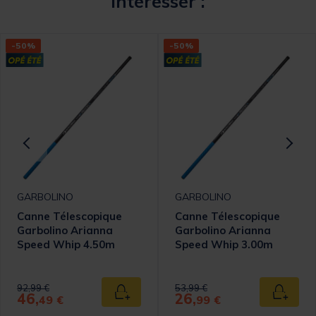
intéresser :
-50%
-50%
GARBOLINO
GARBOLINO
Canne Télescopique
Canne Télescopique
Garbolino Arianna
Garbolino Arianna
Speed Whip 4.50m
Speed Whip 3.00m
Price reduced from
to
Price reduced from
to
92,99 €
53,99 €
46,
26,
 au panier
Ajouter au panier
Ajouter
49 €
99 €