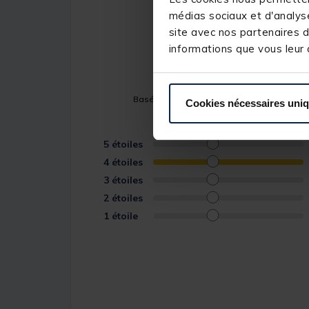
médias sociaux et d'analyse
4
/
5
site avec nos partenaires d
informations que vous leur a
Basé sur
1
avis soumis à un contrôle
Cookies nécessaires uni
Voir tous les avis sur ce site
5
étoiles
4
étoiles
3
étoiles
2
étoiles
1
étoile