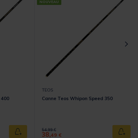
NOUVEAU
TEOS
 400
Canne Teos Whipon Speed 350
Price reduced from
to
54,99 €
38,
Ajouter au panier
Ajouter
49 €