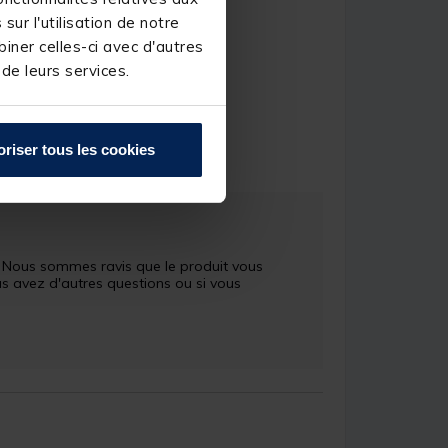
ur l'utilisation de notre
iner celles-ci avec d'autres
 de leurs services.
ean-Jacques M.
oriser tous les cookies
. Nous sommes ravis que le produit vous 
us avez d'autres questions ou si vous 