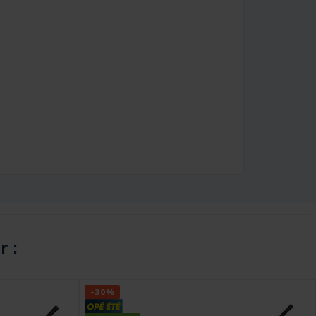
r :
-30%