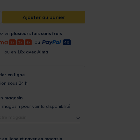
Ajouter au panier
ez en
plusieurs fois sans frais
ou
ou en
10x avec Alma
r en ligne
ion sous 24 h
en magasin
 magasin pour voir la disponibilité
otre magasin
 en ligne et payer en magasin