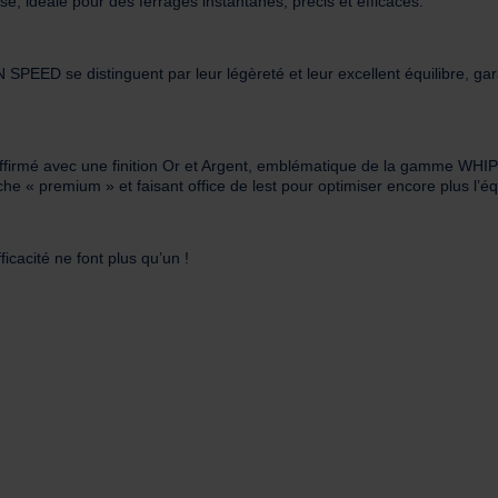
se, idéale pour des ferrages instantanés, précis et efficaces.
PEED se distinguent par leur légèreté et leur excellent équilibre, ga
affirmé avec une finition Or et Argent, emblématique de la gamme WH
che « premium » et faisant office de lest pour optimiser encore plus l’équ
cacité ne font plus qu’un !