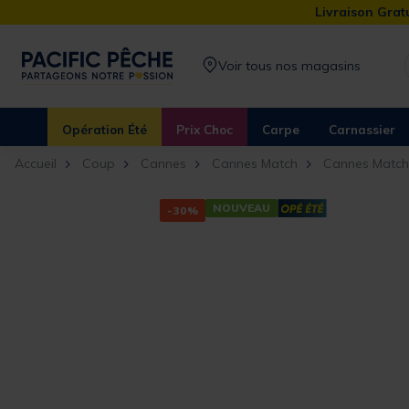
Livraison Gratu
Voir tous nos magasins
Opération Été
Prix Choc
Carpe
Carnassier
Accueil
Coup
Cannes
Cannes Match
Cannes Match
NOUVEAU
-30%