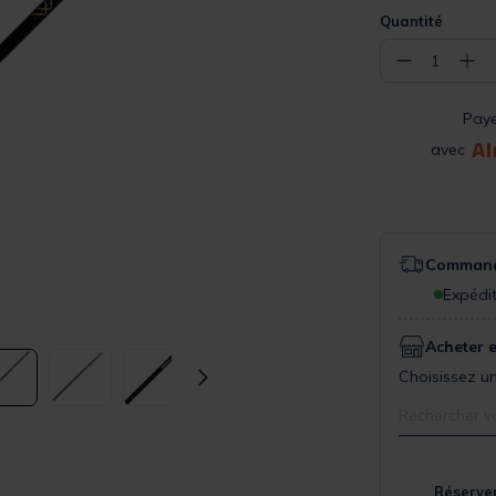
Quantité
−
+
1
Pay
avec
Commande
Expédit
Acheter 
Choisissez un
Rechercher v
Réserver