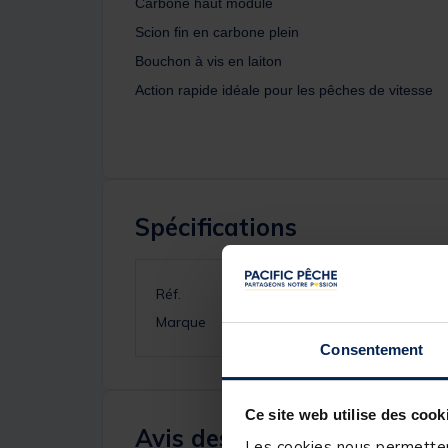
Carbone haut module
Scion fin en carbone plein
Bouchon à vis en laiton
Action rapide idéale pour les pêches de vitesse
Spécifications
Réf.
Marque
Consentement
Ce site web utilise des cook
Avis des pêcheurs
Les cookies nous permettent