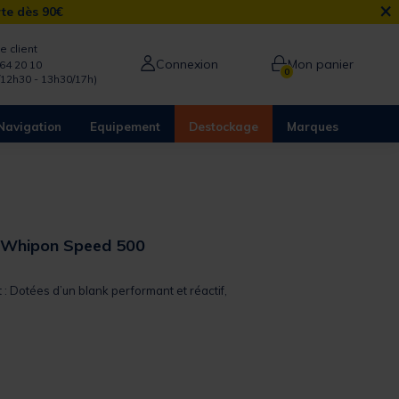
×
rte dès 90€
e client
Connexion
Mon panier
64 20 10
0
/12h30 - 13h30/17h)
Navigation
Equipement
Destockage
Marques
 Whipon Speed 500
 out of 5 Customer Rating
t : Dotées d’un blank performant et réactif,
from