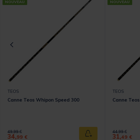
NOUVEAU
NOUVEAU
TEOS
TEOS
Canne Teos Whipon Speed 300
Canne Teos
Price reduced from
to
Price reduced
to
49,99 €
44,99 €
34,
31,
 au panier
Ajouter au panier
99 €
49 €