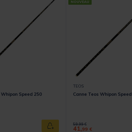
NOUVEAU
TEOS
 Whipon Speed 250
Canne Teos Whipon Speed
 from
Price reduced from
to
59,99 €
41,
Ajouter au panier
99 €