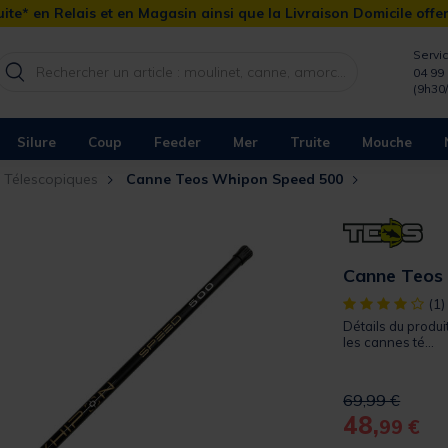
ite* en Relais et en Magasin ainsi que la Livraison Domicile offe
Servic
04 99 
(9h30
Silure
Coup
Feeder
Mer
Truite
Mouche
 Télescopiques
Canne Teos Whipon Speed 500
Canne Teos
[object Object]
(1)
Détails du produi
les cannes té...
Price reduced 
to
69,99 €
48,
99 €