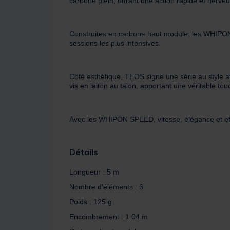
carbone plein, offrant une action rapide et nerveu
Construites en carbone haut module, les WHIPON S
sessions les plus intensives.
Côté esthétique, TEOS signe une série au style 
vis en laiton au talon, apportant une véritable tou
Avec les WHIPON SPEED, vitesse, élégance et effi
Détails
Longueur : 5 m
Nombre d’éléments : 6
Poids : 125 g
Encombrement : 1.04 m