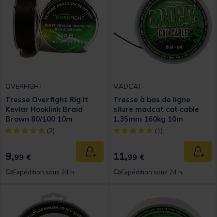
OVERFIGHT
MADCAT
Tresse Overfight Rig It
Tresse à bas de ligne
Kevlar Hooklink Braid
silure madcat cat cable
Brown 80/100 10m
1.35mm 160kg 10m
[object Object] out of 5 Customer Rating
[object Object] out of 5 Custom
(2)
(1)
9,
11,
Ajouter au panier
Ajout
99 €
99 €
Expédition sous 24 h
Expédition sous 24 h