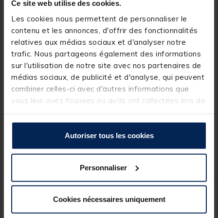
Ce site web utilise des cookies.
Les cookies nous permettent de personnaliser le
contenu et les annonces, d'offrir des fonctionnalités
relatives aux médias sociaux et d'analyser notre
trafic. Nous partageons également des informations
sur l'utilisation de notre site avec nos partenaires de
médias sociaux, de publicité et d'analyse, qui peuvent
OVERFIGHT
MADCAT
combiner celles-ci avec d'autres informations que
Shrink Tube 1m Overfight
Tresse à bas de ligne
vous leur avez fournies ou qu'ils ont collectées lors de
silure madcat spliceable
votre utilisation de leurs services.
leader line 25m
[object Object] out of 5 Customer Rating
(1)
Autoriser tous les cookies
2,
15,
Ajouter au panier
Ajout
99 €
99 €
Personnaliser
Expédition sous 24 h
Expédition sous 24 h
Cookies nécessaires uniquement