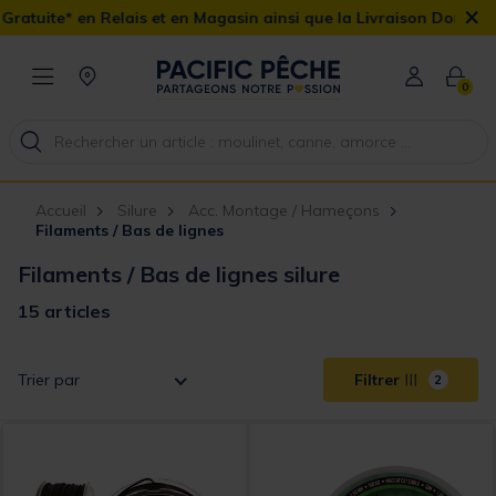
×
is et en Magasin ainsi que la Livraison Domicile offerte dès 90€
0
Accueil
Silure
Acc. Montage / Hameçons
Filaments / Bas de lignes
Filaments / Bas de lignes silure
15 articles
Trier par
Filtrer
2