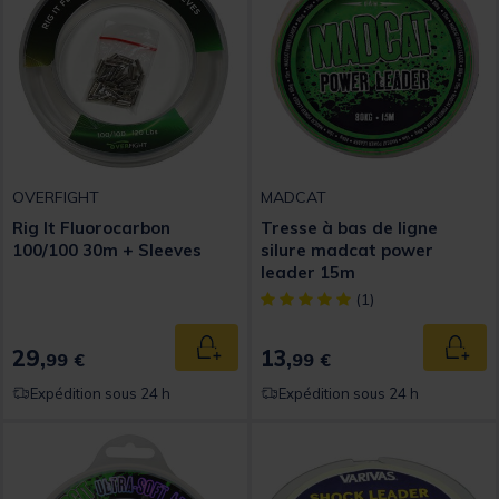
OVERFIGHT
MADCAT
Rig It Fluorocarbon
Tresse à bas de ligne
100/100 30m + Sleeves
silure madcat power
leader 15m
[object Object] out of 5 Custom
(1)
29,
13,
Ajouter au panier
Ajout
99 €
99 €
Expédition sous 24 h
Expédition sous 24 h