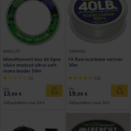
MADCAT
VARIVAS
Monofilament bas de ligne
Fil fluorocarbone varivas
silure madcat ultra-soft
30m
mono leader 50m
[object Object] out of 5 Customer Rating
[object Object] out of 5 Custom
(1)
(13)
Dès
Dès
13,
19,
Ajouter au panier
Ajout
99 €
99 €
Expédition sous 24 h
Expédition sous 24 h