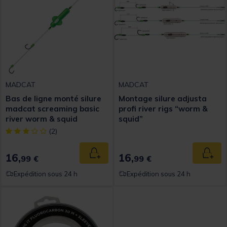
MADCAT
MADCAT
Bas de ligne monté silure
Montage silure adjusta
madcat screaming basic
profi river rigs “worm &
river worm & squid
squid”
[object Object] out of 5 Customer Rating
(2)
16,
16,
Ajouter au panier
Ajout
99 €
99 €
Expédition sous 24 h
Expédition sous 24 h