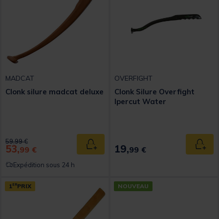
MADCAT
OVERFIGHT
Clonk silure madcat deluxe
Clonk Silure Overfight
Ipercut Water
Price reduced from
to
59,99 €
53,
19,
Ajouter au panier
Ajout
99 €
99 €
Expédition sous 24 h
1
ER
PRIX
NOUVEAU