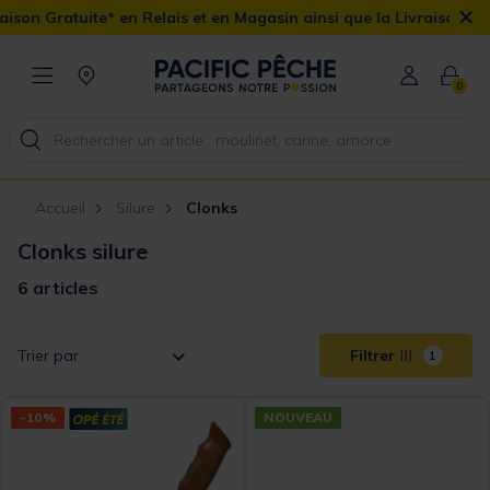
×
on Gratuite* en Relais et en Magasin ainsi que la Livraison Domici
0
Accueil
Silure
Clonks
Clonks silure
6 articles
Trier par
Filtrer
1
-10%
NOUVEAU