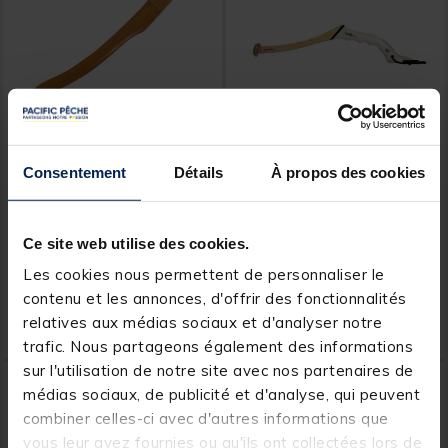
OVERFIGHT
OVERFIGHT
Consentement
Détails
À propos des cookies
Clonk silure overfight
Clonk Silure Overfight
Ganika Clonk
Ce site web utilise des cookies.
[object Object] out of 5 Customer Rating
[object Object] out of 5 Custom
(5)
(1)
Les cookies nous permettent de personnaliser le
contenu et les annonces, d'offrir des fonctionnalités
8,
24,
Ajouter au panier
Ajout
99 €
99 €
relatives aux médias sociaux et d'analyser notre
Expédition sous 24 h
trafic. Nous partageons également des informations
sur l'utilisation de notre site avec nos partenaires de
médias sociaux, de publicité et d'analyse, qui peuvent
combiner celles-ci avec d'autres informations que
vous leur avez fournies ou qu'ils ont collectées lors de