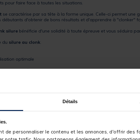
 pour faire face à toutes les situations.
t
se caractérise par sa tête à la forme unique. Celle-ci permet une gr
ébutants d'obtenir de bons résultats et d'apprendre à "clonker" fa
nk silure
bénéficie d'une solidité à toute épreuve et vous séduira par
e du
silure au clonk
.
ilisation optimale
rande solidité
Détails
ies.
144980-1
 de personnaliser le contenu et les annonces, d'offrir des fo
r notre trafic. Nous partageons également des informations s
MADCAT