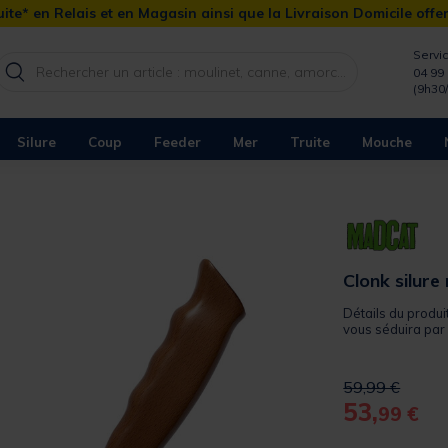
ite* en Relais et en Magasin ainsi que la Livraison Domicile offe
Servic
04 99 
(9h30
Silure
Coup
Feeder
Mer
Truite
Mouche
Clonk silur
Détails du produi
vous séduira par s
Price reduced 
to
59,99 €
53,
99 €