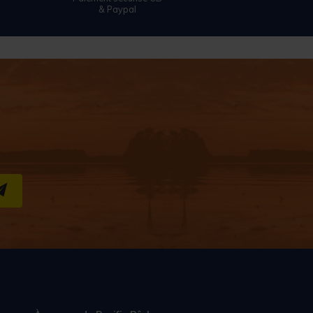
& Paypal
S''INSCRIRE