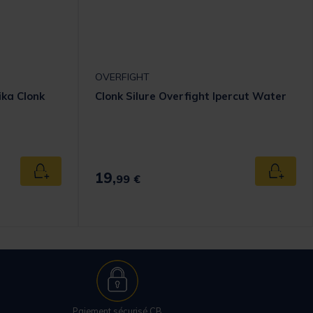
OVERFIGHT
ika Clonk
Clonk Silure Overfight Ipercut Water
omer Rating
19,
Ajouter au panier
Ajouter
99 €
Paiement sécurisé CB