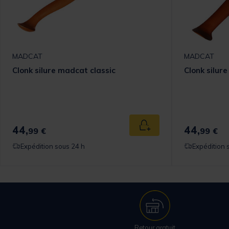
MADCAT
MADCAT
Clonk silure madcat classic
Clonk silur
44,
44,
 au panier
Ajouter au panier
99 €
99 €
Expédition sous 24 h
Expédition 
Retour gratuit