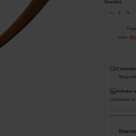
Quantité
−
+
1
Pay
avec
Commande
Expédit
Acheter 
Choisissez un
Rechercher v
Réserver