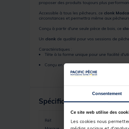
proposer des produits toujours plus performants
Accessible à tous les pêcheurs, ce
clonk Madca
circonstances et permettra même aux pêcheurs d
Conçu à partir d'une seule pièce de bois, ce
clo
Un
clonk
de qualité pour vos sessions de pêch
Caractéristiques :
Tête à la forme unique pour une facilité d'ut
Conçu en une seule pièce de bois pour une g
Consentement
Spécifications
Ce site web utilise des cook
Réf.
Les cookies nous permettent
médias sociaux et d'analyse
Marque