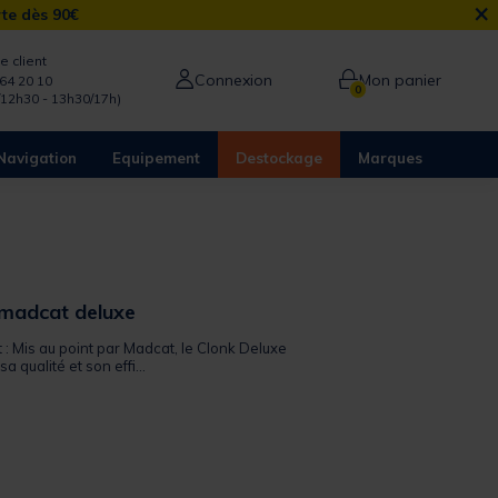
×
rte dès 90€
e client
Connexion
Mon panier
64 20 10
0
/12h30 - 13h30/17h)
Navigation
Equipement
Destockage
Marques
e madcat deluxe
t : Mis au point par Madcat, le Clonk Deluxe
a qualité et son effi...
from