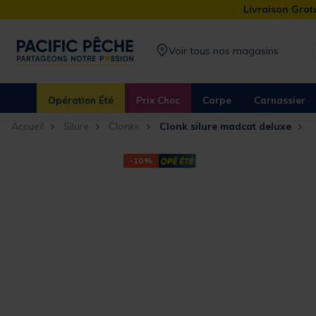
Livraison Gratu
Voir tous nos magasins
Opération Été
Prix Choc
Carpe
Carnassier
Accueil
Silure
Clonks
Clonk silure madcat deluxe
-10%