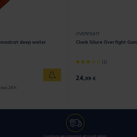
OVERFIGHT
e madcat deep water
Clonk Silure Overfight Gan
[object Object] out of 5 Cust
(1)
24,
Ajouter au panier
99 €
sous 24 h
Livraison en magasin et point relais