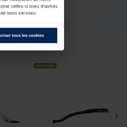
iner celles-ci avec d'autres
 de leurs services.
oriser tous les cookies
r :
NOUVEAU