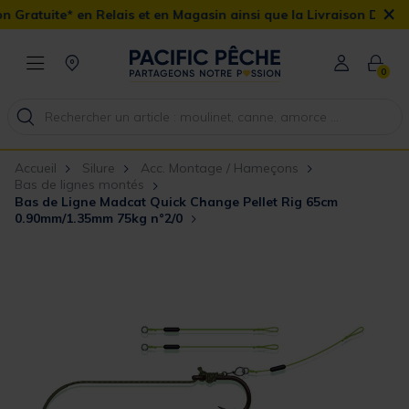
×
Relais et en Magasin ainsi que la Livraison Domicile offerte dès 
0
Accueil
Silure
Acc. Montage / Hameçons
Bas de lignes montés
Bas de Ligne Madcat Quick Change Pellet Rig 65cm
0.90mm/1.35mm 75kg n°2/0