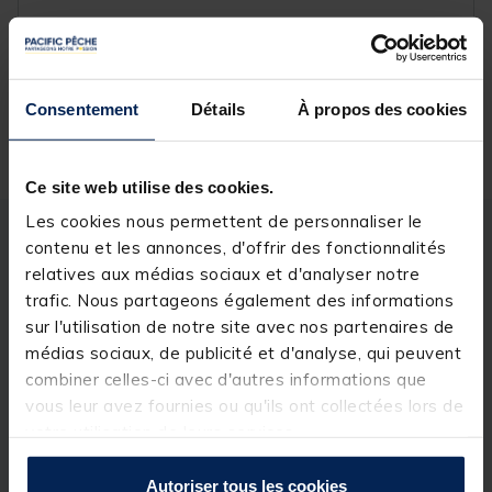
Réserver en ligne et payer en magasin
Consentement
Détails
À propos des cookies
Livraison gratuite en point relais et magasin
Retour gratuit, 1 mois pour changer d’avis
Ce site web utilise des cookies.
Les cookies nous permettent de personnaliser le
Description
Spécifications
contenu et les annonces, d'offrir des fonctionnalités
relatives aux médias sociaux et d'analyser notre
trafic. Nous partageons également des informations
Description & détails
sur l'utilisation de notre site avec nos partenaires de
médias sociaux, de publicité et d'analyse, qui peuvent
Description
combiner celles-ci avec d'autres informations que
vous leur avez fournies ou qu'ils ont collectées lors de
Très populaire parmi les pêcheurs de silures Fancais,
qui aiment pêcher avec une présentation d'appâts
votre utilisation de leurs services.
en bonhomme de neige bien équilibré préparé à
l'avance, Ce montage est fourni avec trois mong
Autoriser tous les cookies
cheveux de 73mm qui peuvent être facilement