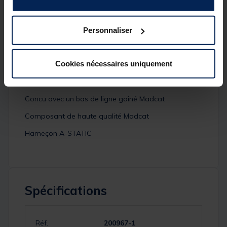
accrochés sur l'agrafe de l'hameçon.
Personnaliser
Détails
Caractéristiques:
Cookies nécessaires uniquement
Permet de changer rapidement de cheveu
Trois cheveux de 73mm fournis
Concu avec un bas de ligne gainé Madcat
Composant de haute qualité Madcat
Hameçon A-STATIC
Spécifications
Réf.
200967-1