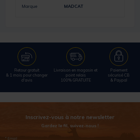
Marque
MADCAT
Retour gratuit
Livraison en magasin et
Paiement
& 1 mois pour changer
point relais
sécurisé CB
d'avis
100% GRATUITE
& Paypal
Inscrivez-vous à notre newsletter
Gardez le fil, suivez-nous !
* Email