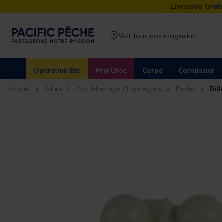
Livraison Gratu
Voir tous nos magasins
Opération Été
Prix Choc
Carpe
Carnassier
Accueil
Silure
Acc. Montage / Hameçons
Perles
Bil