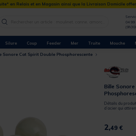
ite* en Relais et en Magasin ainsi que la Livraison Domicile offe
Servic
04 99 
(9h30
Silure
Coup
Feeder
Mer
Truite
Mouche
le Sonore Cat Spirit Double Phosphorescente
Bille Sonore
Phosphores
Détails du produi
d’acier qui attirent
2,
49 €