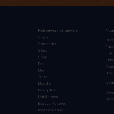
Retrouvez nos univers
Nous
Carpe
Rece
Carnassier
Face
Silure
Inst
Coup
Linke
Feeder
Yout
Mer
Blog 
Truite
Nous
Mouche
Navigation
Deven
Habillement
Recr
Espace Marques
Idees cadeaux