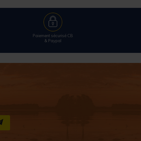
Paiement sécurisé CB
& Paypal
S''INSCRIRE