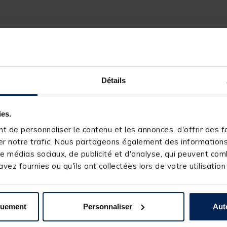
238935-1
CAT SPIRIT
Détails
ies.
 de personnaliser le contenu et les annonces, d'offrir des fo
s produits pourraient vous intéresse
r notre trafic. Nous partageons également des informations s
e médias sociaux, de publicité et d'analyse, qui peuvent comb
vez fournies ou qu'ils ont collectées lors de votre utilisation
1
ER
PRIX
quement
Personnaliser
Aut