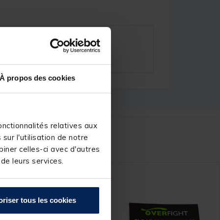
À propos des cookies
nctionnalités relatives aux
r :
ur l'utilisation de notre
iner celles-ci avec d'autres
 de leurs services.
1
ER
PRIX
oriser tous les cookies