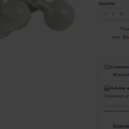
Quantité
−
+
1
Pay
avec
Commande
Expédit
Acheter 
Choisissez un
Rechercher v
Réserver