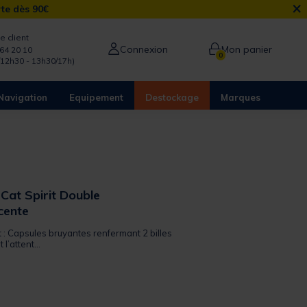
×
rte dès 90€
e client
Connexion
Mon panier
64 20 10
0
/12h30 - 13h30/17h)
Navigation
Equipement
Destockage
Marques
 Cat Spirit Double
cente
t : Capsules bruyantes renfermant 2 billes
 l’attent...