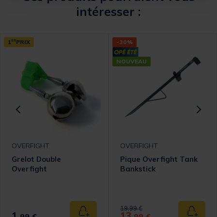
intéresser :
1
ER
PRIX
-30%
NOUVEAU
OVERFIGHT
OVERFIGHT
Grelot Double
Pique Overfight Tank
Overfight
Bankstick
omer Rating
Price reduced from
to
19,99 €
1,
13,
 au panier
Ajouter au panier
Ajouter
99 €
99 €