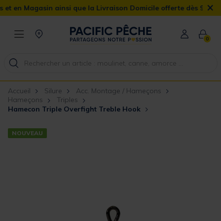
×
en Magasin ainsi que la Livraison Domicile offerte dès 90€
0
Accueil
Silure
Acc. Montage / Hameçons
Hameçons
Triples
Hamecon Triple Overfight Treble Hook
NOUVEAU