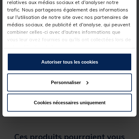
relatives aux médias sociaux et d'analyser notre
puissant qui demande un matériel irréprochable.
trafic. Nous partageons également des informations
Grâce à sa conception robuste et à son piquant
optimisé, il assure une tenue parfaite sur les
sur l'utilisation de notre site avec nos partenaires de
montages spécialisés et les leurres dédiés à ce
médias sociaux, de publicité et d'analyse, qui peuvent
prédateur hors norme.
combiner celles-ci avec d'autres informations que
vous leur avez fournies ou qu'ils ont collectées lors de
votre utilisation de leurs services.
Spécifications
Autoriser tous les cookies
Personnaliser
Réf.
243295-1
Marque
OVERFIGHT
Cookies nécessaires uniquement
Ces produits pourraient vous