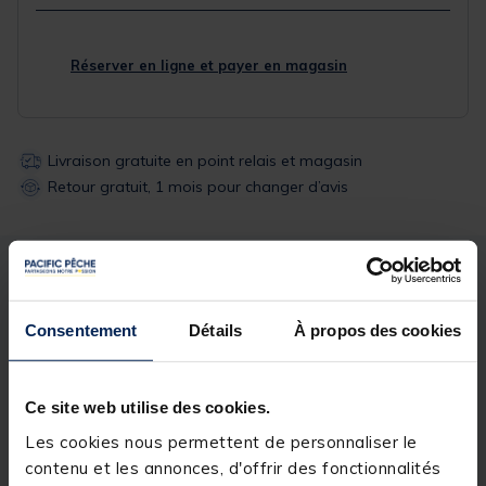
Réserver en ligne et payer en magasin
Livraison gratuite en point relais et magasin
Retour gratuit, 1 mois pour changer d’avis
Description
Spécifications
Consentement
Détails
À propos des cookies
Description & détails
Description
Ce site web utilise des cookies.
Les cookies nous permettent de personnaliser le
Le Triple Hook Overfight est conçu pour les pêcheurs
recherchant un hameçon triple fiable, solide et
contenu et les annonces, d'offrir des fonctionnalités
performant pour affronter le silure, un poisson