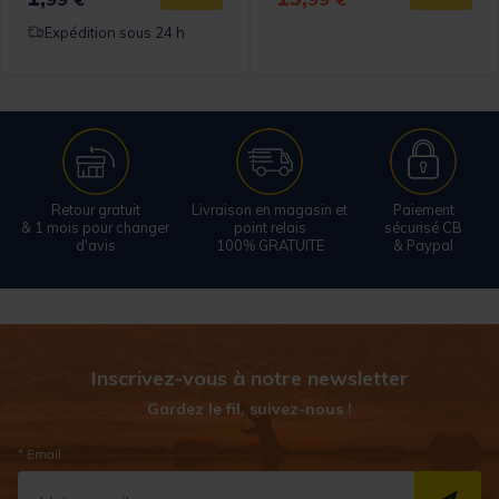
Expédition sous 24 h
Retour gratuit
Livraison en magasin et
Paiement
& 1 mois pour changer
point relais
sécurisé CB
d'avis
100% GRATUITE
& Paypal
Inscrivez-vous à notre newsletter
Gardez le fil, suivez-nous !
* Email