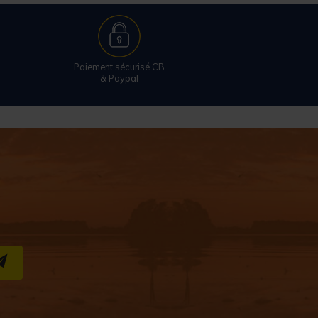
Paiement sécurisé CB
& Paypal
S''INSCRIRE