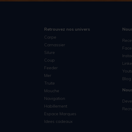
Retrouvez nos univers
Nous
Carpe
Rece
Carnassier
Face
Silure
Inst
Coup
Linke
Feeder
Yout
Mer
Blog 
Truite
Nous
Mouche
Navigation
Deven
Habillement
Recr
Espace Marques
Idees cadeaux