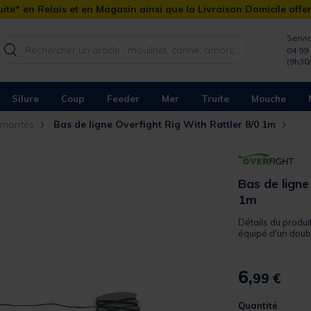
ite* en Relais et en Magasin ainsi que la Livraison Domicile offe
Servic
04 99 
(9h30
Silure
Coup
Feeder
Mer
Truite
Mouche
 montés
Bas de ligne Overfight Rig With Rattler 8/0 1m
Bas de ligne
1m
Détails du produi
équipé d'un double
6,
99 €
Quantité