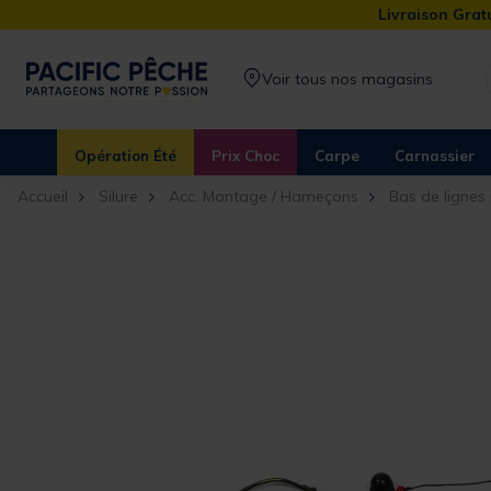
Livraison Gratu
Voir tous nos magasins
Opération Été
Prix Choc
Carpe
Carnassier
Accueil
Silure
Acc. Montage / Hameçons
Bas de lignes