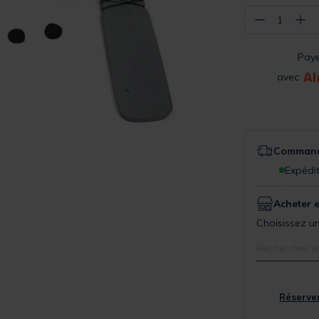
−
+
1
Pay
avec
Commande
Expédit
Acheter 
Choisissez un
Rechercher v
Réserver