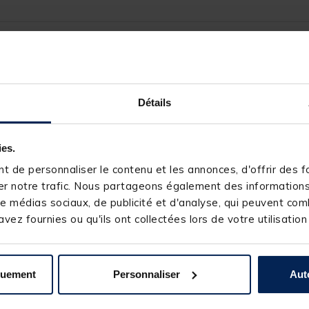
203661-1
OVERFIGHT
Détails
ies.
 de personnaliser le contenu et les annonces, d'offrir des fo
s produits pourraient vous intéresse
r notre trafic. Nous partageons également des informations s
e médias sociaux, de publicité et d'analyse, qui peuvent comb
vez fournies ou qu'ils ont collectées lors de votre utilisation
quement
Personnaliser
Aut