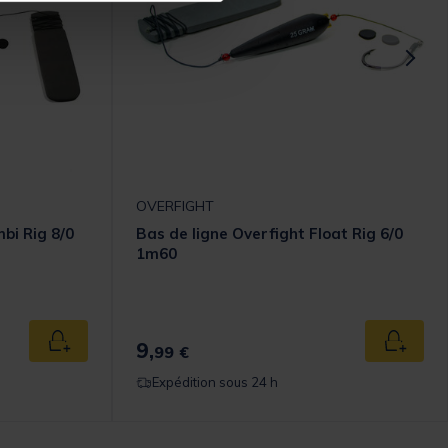
OVERFIGHT
bi Rig 8/0
Bas de ligne Overfight Float Rig 6/0
1m60
9,
Ajouter au panier
Ajouter
99 €
Expédition sous 24 h