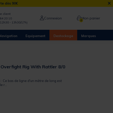
×
rte dès 90€
e client
Connexion
Mon panier
64 20 10
0
/12h30 - 13h30/17h)
Navigation
Equipement
Destockage
Marques
 Overfight Rig With Rattler 8/0
t : Ce bas de ligne d'un mètre de long est
 r...