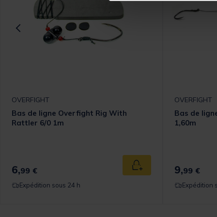
OVERFIGHT
OVERFIGHT
Bas de ligne Overfight Rig With
Bas de lign
Rattler 6/0 1m
1,60m
6,
9,
 au panier
Ajouter au panier
99 €
99 €
Expédition sous 24 h
Expédition 