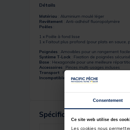
Détails
Matériau
: Aluminium moulé léger
Revêtement
: Anti-adhésif fluoropolymère
Poêles
:
1 x Poêle à fond lisse
1 x Faitout plus profond (pour plats en sauce, pâ
Poignées
: Amovibles pour un rangement facile
Système T-Lock
: Fixation de poignées sécurisé
Base
: Hexagonale pour une meilleure répartiti
Accessoires
: Pinces multi-usages incluses
Transport
: Fermeture à ressort amovible pour
Incompatible avec les foyers à induction
Consentement
Spécifications
Ce site web utilise des cook
Les cookies nous permettent