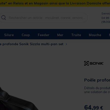
ite* en Relais et en Magasin ainsi que la Livraison Domicile offe
Servic
04 99 
(9h30
Silure
Coup
Feeder
Mer
Truite
Mouche
e profonde Sonik Sizzla multi-pan set
Poêle profon
Détails du produ
une solution de c
64,
99 €