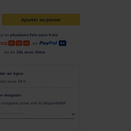
Ajouter au panier
ez en
plusieurs fois sans frais
ou
ou en
10x avec Alma
r en ligne
ion sous 24 h
en magasin
 magasin pour voir la disponibilité
otre magasin