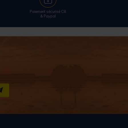
Paiement sécurisé CB
& Paypal
S''INSCRIRE