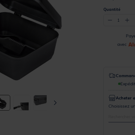
Quantité
−
+
1
Pay
avec
Commande
Expédit
Acheter 
Choisissez un
Rechercher v