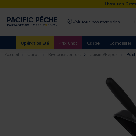
Livraison Gratu
Voir tous nos magasins
Opération Été
Prix Choc
Carpe
Carnassier
Accueil
Carpe
Bivouac/Confort
Cuisine/Repas
Poêl