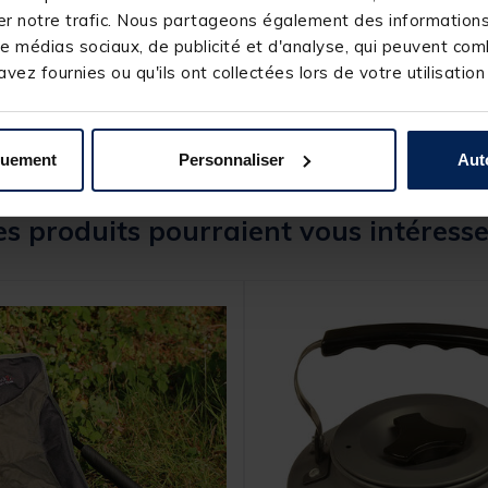
241114-1
r notre trafic. Nous partageons également des informations s
SONIK
e médias sociaux, de publicité et d'analyse, qui peuvent comb
vez fournies ou qu'ils ont collectées lors de votre utilisation
quement
Personnaliser
Aut
s produits pourraient vous intéresse