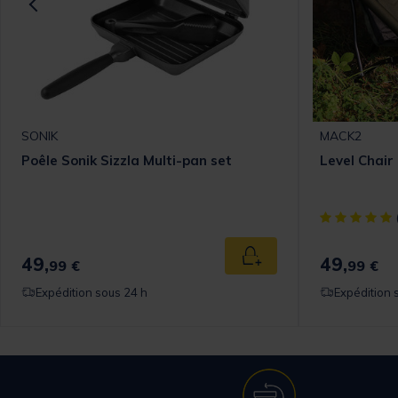
SONIK
MACK2
Poêle Sonik Sizzla Multi-pan set
Level Chai
[object Objec
49,
49,
 au panier
Ajouter au panier
99 €
99 €
Expédition sous 24 h
Expédition 