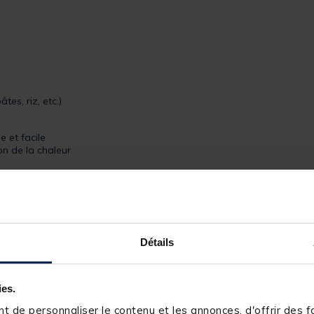
tes, riz, etc.)
e et facile
on de la chaleur
 un transport pratique
Détails
ies.
 de personnaliser le contenu et les annonces, d'offrir des fo