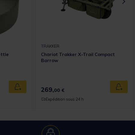
TRAKKER
ettle
Chariot Trakker X-Trail Compact
Barrow
omer Rating
269,
Ajouter au panier
Ajouter
00 €
Expédition sous 24 h