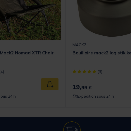
MACK2
r Mack2 Nomad XTR Chair
Bouilloire mack2 logistik k
t] out of 5 Customer Rating
[object Object] out of 5 Cust
(4)
(3)
19,
Ajouter au panier
99 €
sous 24 h
Expédition sous 24 h