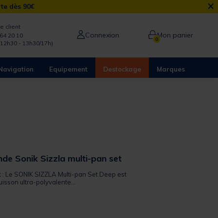
×
rte dès 90€
e client
Connexion
Mon panier
64 20 10
0
/12h30 - 13h30/17h)
Navigation
Equipement
Destockage
Marques
de Sonik Sizzla multi-pan set
it : Le SONIK SIZZLA Multi-pan Set Deep est
uisson ultra-polyvalente...