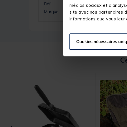
Réf.
médias sociaux et d'analyse
Marque
site avec nos partenaires d
informations que vous leur a
Cookies nécessaires uni
Ce