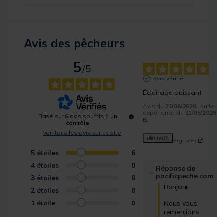
Avis des pêcheurs
5
/
5
Avis vérifié
Éclairage puissant
Avis du
23/06/2026
, suite
expérience du
21/05/2026
Basé sur
6
avis soumis à un
B.
contrôle
Voir tous les avis sur ce site
Utile
(0)
Signaler
5
étoiles
6
4
étoiles
0
Réponse de
pacificpeche.com
3
étoiles
0
Bonjour,  

2
étoiles
0
1
étoile
0
Nous vous 
remercions 