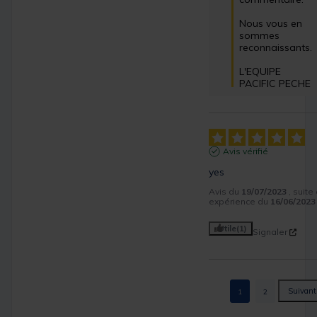
Nous vous en 
sommes 
reconnaissants.

L'EQUIPE 
PACIFIC PECHE
Avis vérifié
yes
Avis du
19/07/2023
, suite
expérience du
16/06/2023
Utile
(1)
Signaler
1
2