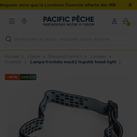
×
nsi que la Livraison Domicile offerte dès 90€
0
Accueil
Carpe
Bivouac/Confort
Lampes
Frontale
Lampe frontale mack2 logistik head light
-40%