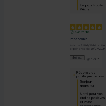
L’équipe Pacific 
Pêche.
Avis vérifié
Impeccable
Avis du
21/08/2024
, suite
expérience du
19/07/2024
Utile
(1)
Signaler
Réponse de
pacificpeche.com
Bonjour 
monsieur, 

Merci pour vos 
étoiles positives 
et votre 
commentaire.
