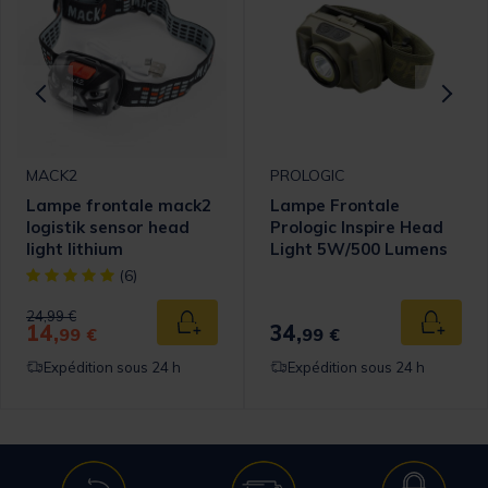
MACK2
PROLOGIC
Lampe frontale mack2
Lampe Frontale
logistik sensor head
Prologic Inspire Head
light lithium
Light 5W/500 Lumens
[object Object] out of 5 Customer Rating
(6)
Price reduced from
to
24,99 €
14,
34,
 au panier
Ajouter au panier
Ajouter
99 €
99 €
Expédition sous 24 h
Expédition sous 24 h