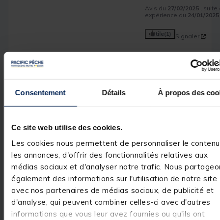
Avis du
27/02/2025
, suite
expérience du
24/01/2025
Utile
(1)
Signaler
Réponse de
pacificpeche.com
Bonjour,

 Nous vous 
Consentement
Détails
À propos des coo
remercions pour 
votre 
commentaire 
très positif. Nous
Ce site web utilise des cookies.
sommes ravis 
d'avoir répondu 
Les cookies nous permettent de personnaliser le contenu
à vos attentes et
les annonces, d'offrir des fonctionnalités relatives aux
de vous compter
médias sociaux et d'analyser notre trafic. Nous partageo
parmi nos 
clients. C'est un 
également des informations sur l'utilisation de notre site
réel plaisir.

avec nos partenaires de médias sociaux, de publicité et
L’équipe Pacific 
Pêche
d'analyse, qui peuvent combiner celles-ci avec d'autres
informations que vous leur avez fournies ou qu'ils ont