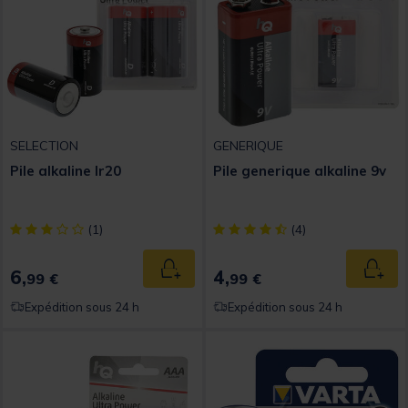
SELECTION
GENERIQUE
Pile alkaline lr20
Pile generique alkaline 9v
[object Object] out of 5 Customer Rating
[object Object] out of 5 Custom
(1)
(4)
6,
4,
Ajouter au panier
Ajout
99 €
99 €
Expédition sous 24 h
Expédition sous 24 h