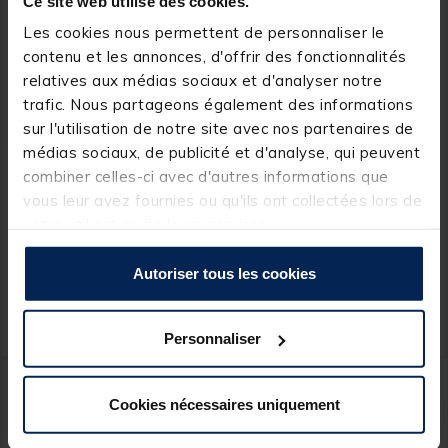
Ce site web utilise des cookies.
Les cookies nous permettent de personnaliser le
contenu et les annonces, d'offrir des fonctionnalités
relatives aux médias sociaux et d'analyser notre
trafic. Nous partageons également des informations
sur l'utilisation de notre site avec nos partenaires de
médias sociaux, de publicité et d'analyse, qui peuvent
MACK2
KORDA
combiner celles-ci avec d'autres informations que
Trousse mack2 logistik
Sac Korda Compac
vous leur avez fournies ou qu'ils ont collectées lors de
high tech bag
Canister Jacket Dark Kamo
votre utilisation de leurs services.
[object Object] out of 5 Customer Rating
(1)
Autoriser tous les cookies
39,
18,
Ajouter au panier
Ajout
99 €
99 €
Expédition sous 24 h
Expédition sous 24 h
Personnaliser
Cookies nécessaires uniquement