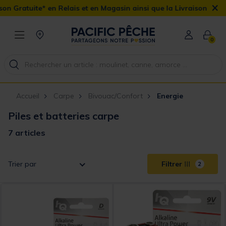
×
ratuite* en Relais et en Magasin ainsi que la Livraison Domicile 
0
Accueil
Carpe
Bivouac/Confort
Energie
Piles et batteries carpe
7 articles
Trier par
Filtrer
2