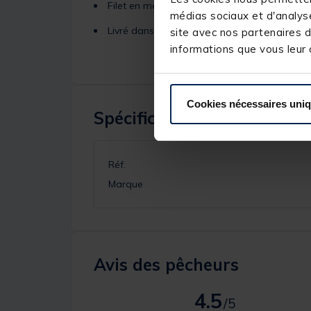
Filet en mesh renforcé.
médias sociaux et d'analyse
Livré dans une housse anti odeur
site avec nos partenaires d
informations que vous leur a
Cookies nécessaires uni
Spécifications
Réf.
Marque
Avis des pêcheurs
4.5
/
5