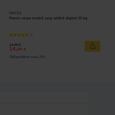
MACK2
Peson carpe mack2 carp addict digital 25 kg
(1)
[object Object] out of 5 Customer Rating
Price reduced from
to
24,99 €
14,
Ajouter au p
99 €
Expédition sous 24 h