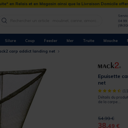
ite* en Relais et en Magasin ainsi que la Livraison Domicile offe
Servic
04 99 
(9h30
Silure
Coup
Feeder
Mer
Truite
Mouche
ack2 carp addict landing net
Epuisette c
net
[object Object]
(11
Détails du produi
de la carpe....
Price reduced 
to
54,99 €
38,
49 €