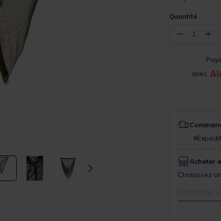
Quantité
−
+
1
Pay
avec
Commande
Expédit
Acheter 
Choisissez un
Rechercher v