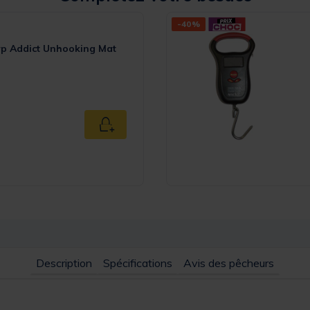
-40%
rp Addict Unhooking Mat
er Rating
Ajouter au panier
Description
Spécifications
Avis des pêcheurs