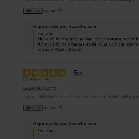
Utile
(0)
Signaler
Réponse de
pacificpeche.com
Bonjour,

 Nous vous remercions pour votre commentaire très positif. Nous sommes ravis d'avoir 
répondu à vos attentes et de vous compter parmi nos
L’équipe Pacific Pêche
5
/
5
Avis vérifié
Le produit ça va
Avis du
14/06/2025
, suite à une expérience du
15/05/2025
par
E
Utile
(0)
Signaler
Réponse de
pacificpeche.com
Bonjour,
