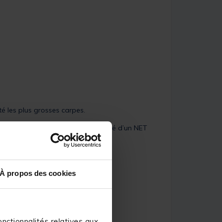
té les plus grosses carpes.
le. De plus, il est également équipé d’un NET
À propos des cookies
nctionnalités relatives aux