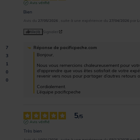
Avis vérifié
Bien
Avis du
27/05/2026
, suite à une expérience du
27/04/2026
par
L
Utile
(0)
Signaler
7
Réponse de
pacificpeche.com
Bonjour,

3
1
Nous vous remercions chaleureusement pour votre 
d'apprendre que vous êtes satisfait de votre expér
0
revenir vers nous pour partager d’autres retours o
0
Cordialement.

L’équipe pacificpeche
5
/
5
Avis vérifié
Très bien
Avis du
10/01/2026
, suite à une expérience du
03/12/2025
par
P