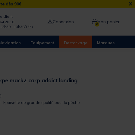
×
rte dès 90€
e client
Connexion
Mon panier
64 20 10
0
/12h30 - 13h30/17h)
Navigation
Equipement
Destockage
Marques
arpe mack2 carp addict landing
 out of 5 Customer Rating
)
t : Epuisette de grande qualité pour la pêche
from