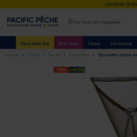
Livraison Gratu
Voir tous nos magasins
Opération Été
Prix Choc
Carpe
Carnassier
Accueil
Carpe
No kill
Epuisettes
Epuisette carpe m
-30%