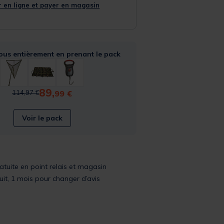
 en ligne et payer en magasin
ous entièrement en prenant le pack
89,
Price reduced from
to
99 €
114,97 €
Voir le pack
ratuite en point relais et magasin
uit, 1 mois pour changer d’avis