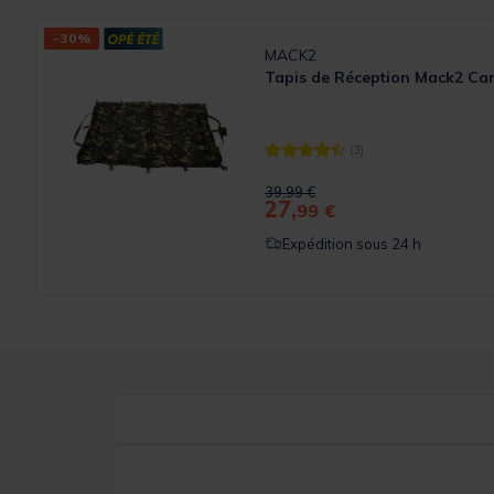
-30%
MACK2
Tapis de Réception Mack2 Ca
(3)
[object Object] out of 5 Custom
Price reduced from
to
39,99 €
27,
99 €
Expédition sous 24 h