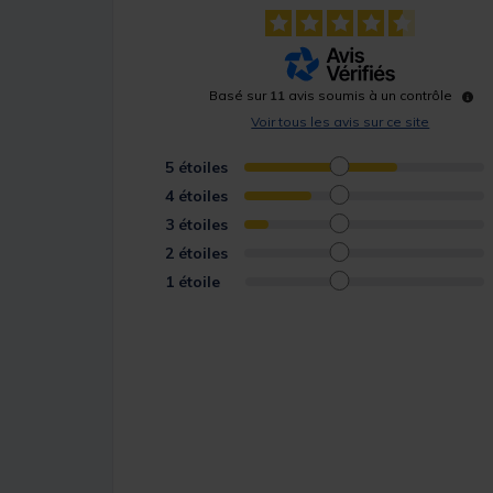
Basé sur
11
avis soumis à un contrôle
Voir tous les avis sur ce site
5
étoiles
4
étoiles
3
étoiles
2
étoiles
1
étoile