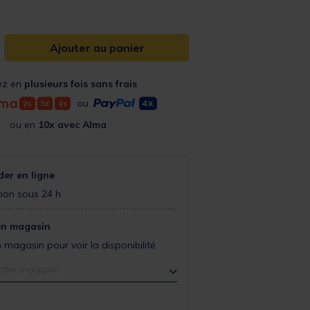
Ajouter au panier
ez en
plusieurs fois sans frais
ou
ou en
10x avec Alma
r en ligne
ion sous 24 h
en magasin
 magasin pour voir la disponibilité
otre magasin