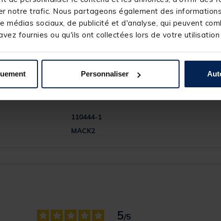
r notre trafic. Nous partageons également des informations s
e médias sociaux, de publicité et d'analyse, qui peuvent comb
vez fournies ou qu'ils ont collectées lors de votre utilisation
quement
Personnaliser
Aut
110444-1
MACK2
5
/
5