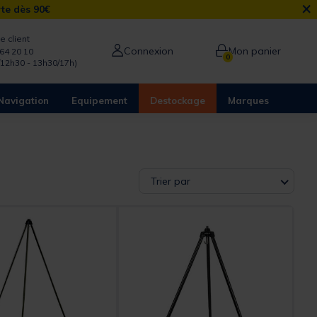
×
rte dès 90€
e client
Connexion
Mon panier
64 20 10
0
/12h30 - 13h30/17h)
Navigation
Equipement
Destockage
Marques
Trier par