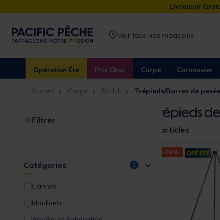
Livraison Gratu
Voir tous nos magasins
Opération Été
Prix Choc
Carpe
Carnassier
Accueil
Carpe
No kill
Trépieds/Barres de pesé
Trépieds d
Filtrer
8 articles
-20%
Catégories
1
Cannes
Moulinets
Appâts et Fabrication