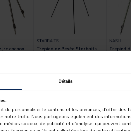
STARBAITS
NASH
 jrc cocoon
Trépied de Pesée Starbaits
Trepied d
Weighing Pod
weigh tri
[object Obj
Détails
59,
99,
Ajouter au panier
Ajouter au panier
99 €
99 €
2 jours
Expédition sous 12 jours
Expéditio
ies.
 de personnaliser le contenu et les annonces, d'offrir des fo
r notre trafic. Nous partageons également des informations s
e médias sociaux, de publicité et d'analyse, qui peuvent comb
vez fournies ou qu'ils ont collectées lors de votre utilisation