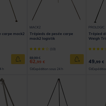
MACK2
PROLOGIC
e carpe mack2
Trépieds de pesée carpe
Trépied d
mack2 logistik
Weigh Tr
t of 5 Customer Rating
[object Object] out of 5 Customer Rating
[object Obj
(10)
Price reduced from
to
89,99 €
62,
49,
Ajouter au panier
Ajouter au panier
99 €
99 €
4 h
Expédition sous 24 h
Expéditio