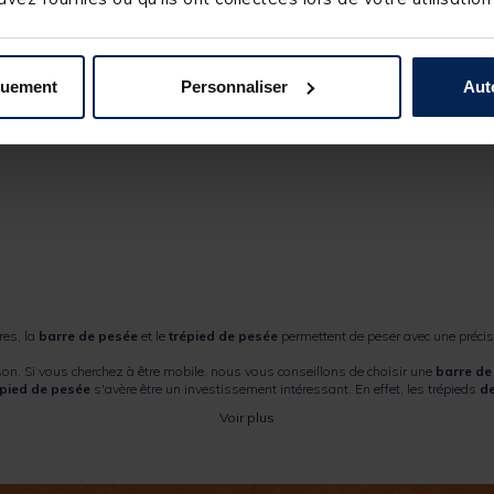
quement
Personnaliser
Aut
res, la
barre de pesée
et le
trépied de pesée
permettent de peser avec une précis
on. Si vous cherchez à être mobile, nous vous conseillons de choisir une
barre d
épied de pesée
s'avère être un investissement intéressant. En effet, les trépieds
de
épuisette ou votre canne, le temps de refaire un bas de ligne.
Voir plus
e ces trépieds permet de peser précisément et en toute sécurité les carpes quel que s