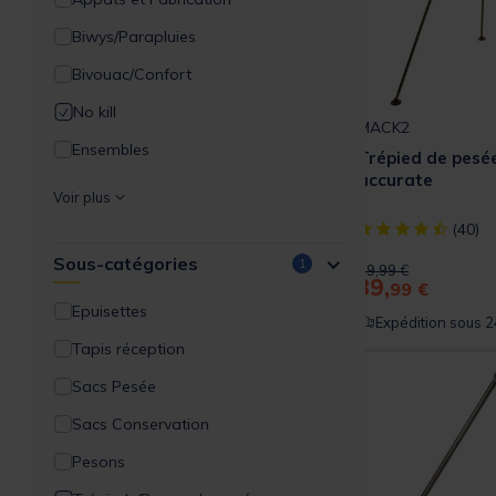
Biwys/Parapluies
Bivouac/Confort
No kill
MACK2
Ensembles
Trépied de pesé
accurate
Packs
Voir plus
Filaments
[object Object] ou
(40)
Sous-catégories
Bagagerie/Rangement
1
Price reduced from
to
49,99 €
39,
99 €
Acc.Montages/Hameçons
Epuisettes
Expédition sous 2
Détection
Tapis réception
Supports Cannes
Sacs Pesée
Outillages
Sacs Conservation
Amorçage/Propulsion
Pesons
Vêtements