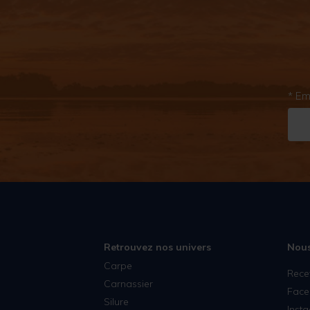
* Em
Retrouvez nos univers
Nous
Carpe
Rece
Carnassier
Face
Silure
Inst