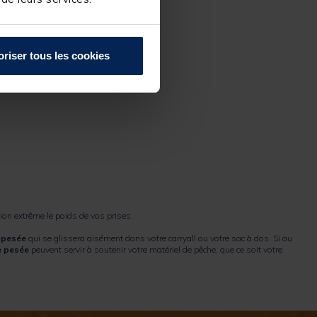
oriser tous les cookies
ion extrême le poids de vos prises.
e pesée
qui se glissera aisément dans votre carryall ou votre sac à dos. Si au
 pesée
peuvent servir à soutenir votre matériel de pêche, que ce soit votre
oit leur poids.