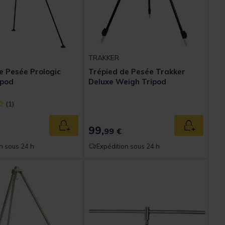
TRAKKER
e Pesée Prologic
Trépied de Pesée Trakker
ipod
Deluxe Weigh Tripod
ect] out of 5 Customer Rating
(1)
99,
Ajouter au panier
Ajouter au
99 €
n sous 24 h
Expédition sous 24 h