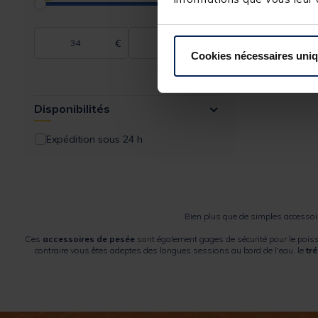
€
€
Cookies nécessaires uni
Disponibilités
Expédition sous 24 h
Bien plus que de simples accessoi
Ces
accessoires de pesée
sont également gages de sécurité pour le poiss
contraire vous êtes adeptes des longues sessions au bord de l'eau, le
tr
La stabilité d