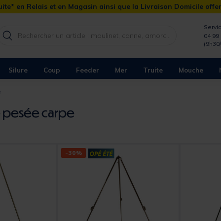
ite* en Relais et en Magasin ainsi que la Livraison Domicile offe
Servic
04 99 
(9h30
Silure
Coup
Feeder
Mer
Truite
Mouche
e
e pesée carpe
-30%