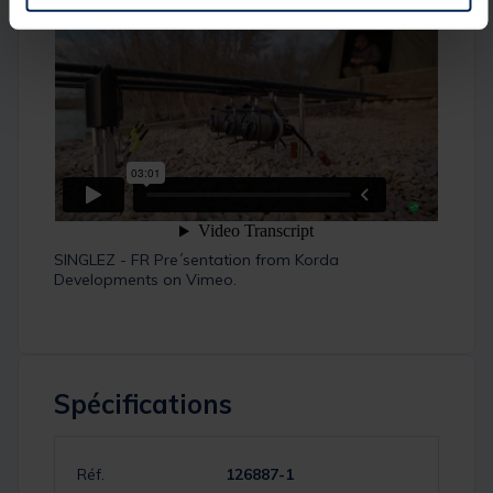
SINGLEZ - FR Pre´sentation
from
Korda
Developments
on
Vimeo
.
Spécifications
Réf.
126887-1