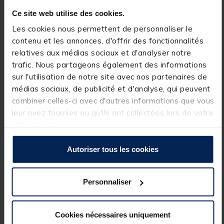
Que vous décidiez de
pêcher la carpe
dans une
rivière sauvage, en lac de barrage, sur le quai d'un
Ce site web utilise des cookies.
canal ou depuis un ponton sur un étang privé, ce
Les cookies nous permettent de personnaliser le
support de canne
est à l'aise partout. Chaque
élément du
singlez
est achetable séparément. De ce
contenu et les annonces, d'offrir des fonctionnalités
fait, vous pouvez confectionner vous-même le
relatives aux médias sociaux et d'analyser notre
support qui vous correspond.
trafic. Nous partageons également des informations
Enfin, le
support de cannes korda singlez
est
entièrement fabriqué en Angleterre par la société
sur l'utilisation de notre site avec nos partenaires de
JAG.
médias sociaux, de publicité et d'analyse, qui peuvent
combiner celles-ci avec d'autres informations que vous
Le
singlez weight and dig bar
est une barre prévue
pour former un pré-trou dans le sol afin d'y loger le
leur avez fournies ou qu'ils ont collectées lors de votre
pique singlez spike
(vendu séparément). Cette
utilisation de leurs services.
barre en acier inoxydable pourra également servir de
barre de pesée
.
Autoriser tous les cookies
Caractéristiques:
Barre en acier inoxydable de grande qualité
Personnaliser
Vendue à l'unité
Cookies nécessaires uniquement