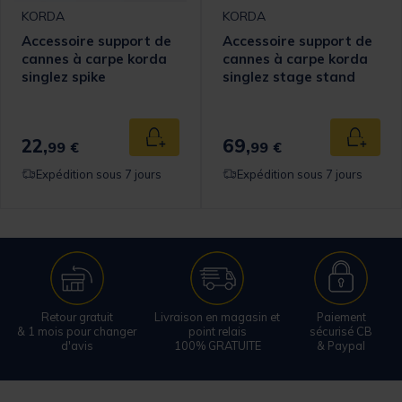
KORDA
KORDA
Accessoire support de
Accessoire support de
cannes à carpe korda
cannes à carpe korda
singlez spike
singlez stage stand
22,
69,
 au panier
Ajouter au panier
Ajouter
99 €
99 €
Expédition sous 7 jours
Expédition sous 7 jours
Retour gratuit
Livraison en magasin et
Paiement
& 1 mois pour changer
point relais
sécurisé CB
d'avis
100% GRATUITE
& Paypal