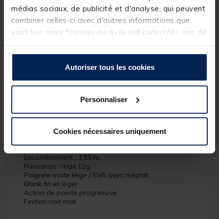
La canne
YANK N BANK + PELLET WAGGLER 10PW
médias sociaux, de publicité et d'analyse, qui peuvent
mesure 3 m pour 1.55 m d'encombrement. Ce
combiner celles-ci avec d'autres informations que
modèle est parfaitement adapté à la pêche de la
vous leur avez fournies ou qu'ils ont collectées lors de
carpe au pellet waggler en carpodrome Doté d’une
très grosse réserve de puissance, il vous permettra
votre utilisation de leurs services.
de lancer avec précision des pellet waggler jusqu’à
12g. Cette canne conviendra parfaitement pour les
Autoriser tous les cookies
pêches à courtes distances (jusqu’à 25m).
Détails
Personnaliser
Caractéristiques :
Longueur : 3 m
Poids : 169 g
Cookies nécessaires uniquement
Nombre d'éléments : 2
Type d'anneaux : Oxyde d'aluminium
Encombrement : 1.55 m
Puissance : max 12g
Poignée mixte liège / EVA avec méplat
Blank fin et léger
Action de pointe progressive
Finition noir mat