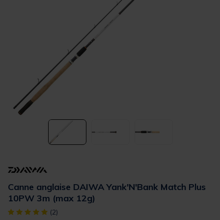
Canne anglaise DAIWA Yank'N'Bank Match Plus
10PW 3m (max 12g)
[object Object] out of 5 Customer Rating
(2)