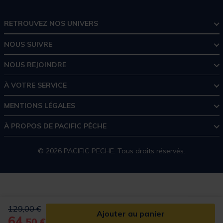
RETROUVEZ NOS UNIVERS
NOUS SUIVRE
NOUS REJOINDRE
À VOTRE SERVICE
MENTIONS LÉGALES
À PROPOS DE PACIFIC PÊCHE
© 2026 PACIFIC PECHE. Tous droits réservés.
Price reduced from
to
129,00 €
Ajouter au panier
64,
50 €