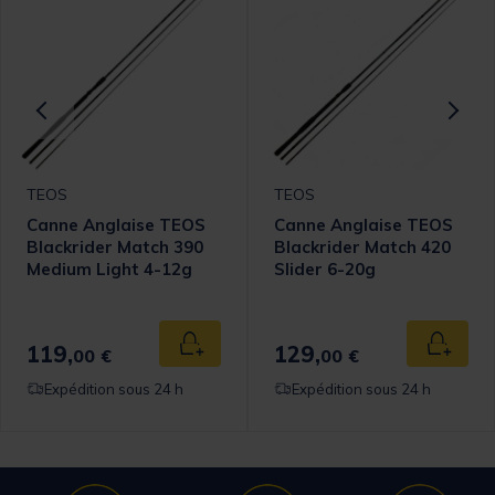
TEOS
TEOS
Canne Anglaise TEOS
Canne Anglaise TEOS
Blackrider Match 390
Blackrider Match 420
Medium Light 4-12g
Slider 6-20g
omer Rating
119,
129,
 au panier
Ajouter au panier
Ajouter
00 €
00 €
Expédition sous 24 h
Expédition sous 24 h