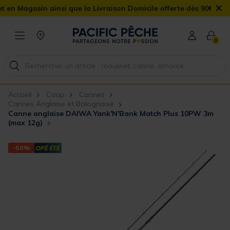
×
agasin ainsi que la Livraison Domicile offerte dès 90€
0
Accueil
Coup
Cannes
Cannes Anglaise et Bolognaise
Canne anglaise DAIWA Yank'N'Bank Match Plus 10PW 3m
(max 12g)
-50%