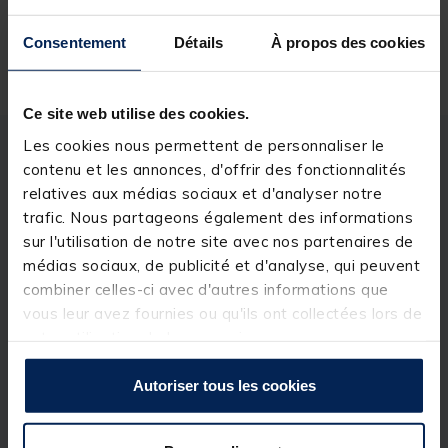
Consentement
Détails
À propos des cookies
Livraison gratuite en point relais et magasin
Retour gratuit, 1 mois pour changer d’avis
Ce site web utilise des cookies.
Les cookies nous permettent de personnaliser le
Description
Spécifications
contenu et les annonces, d'offrir des fonctionnalités
relatives aux médias sociaux et d'analyser notre
trafic. Nous partageons également des informations
Description & détails
sur l'utilisation de notre site avec nos partenaires de
médias sociaux, de publicité et d'analyse, qui peuvent
Description
combiner celles-ci avec d'autres informations que
Le Fluorocarbon FURTIV est prévu pour la réalisation
vous leur avez fournies ou qu'ils ont collectées lors de
de bas de ligne rigides. Sa conception 100% HDF
votre utilisation de leurs services.
Fluorocarbon / PVDF lui permet de plaquer
parfaitement le fond. Avec un indice de réfraction
proche de l'eau, il se camoufle dans l’eau pour une
Autoriser tous les cookies
discrétion optimale, et saura ainsi déjouer la
méfiance des poissons les pluscraintifs.
Laconception particulièrement rigide du FURTIV