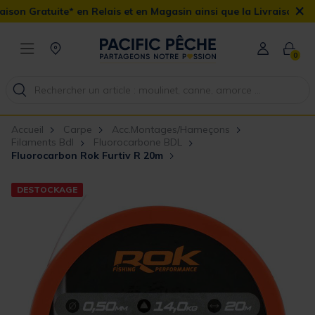
×
 Gratuite* en Relais et en Magasin ainsi que la Livraison Domicil
0
Accueil
Carpe
Acc.Montages/Hameçons
Filaments Bdl
Fluorocarbone BDL
Fluorocarbon Rok Furtiv R 20m
DESTOCKAGE