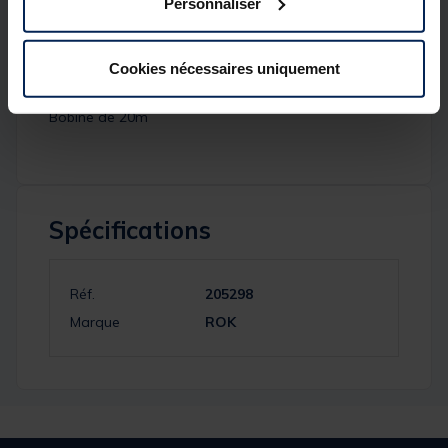
Personnaliser
permet d’éviter tout emmêlage au lancé. Sa
résistance à la rupture ainsi qu'à l'abrasion sont par
ailleurs exceptionnelles.
Cookies nécessaires uniquement
Détails
Bobine de 20m
Spécifications
Réf.
205298
Marque
ROK