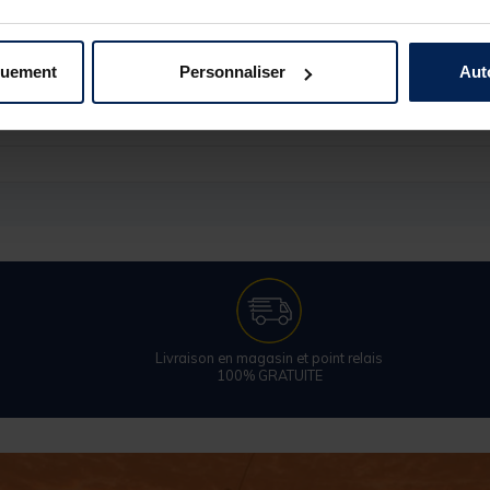
quement
Personnaliser
Aut
206158-1
BAIT TECH
Livraison en magasin et point relais
100% GRATUITE