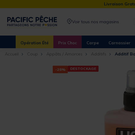
Livraison Gratu
Voir tous nos magasins
Opération Été
Prix Choc
Carpe
Carnassier
Accueil
Coup
Appâts / Amorces
Additifs
Additif B
DESTOCKAGE
-28%