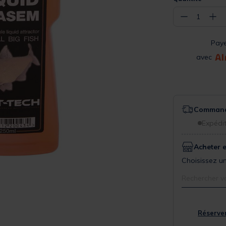
−
+
1
Pay
avec
Commande
Expédit
Acheter 
Choisissez un
Rechercher v
Réserver