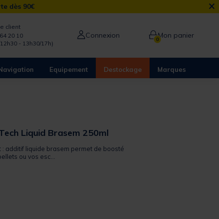
×
rte dès 90€
e client
Connexion
Mon panier
64 20 10
0
/12h30 - 13h30/17h)
Navigation
Equipement
Destockage
Marques
t-Tech Liquid Brasem 250ml
t : additif liquide brasem permet de boosté
llets ou vos esc...
from