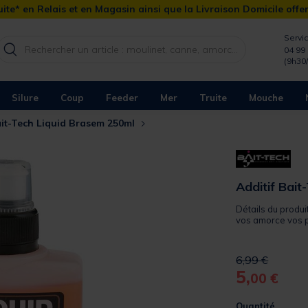
ite* en Relais et en Magasin ainsi que la Livraison Domicile offe
Servic
04 99 
(9h30
Silure
Coup
Feeder
Mer
Truite
Mouche
ait-Tech Liquid Brasem 250ml
Additif Bai
Détails du produi
vos amorce vos pe
Price reduced 
to
6,99 €
5,
00 €
Quantité