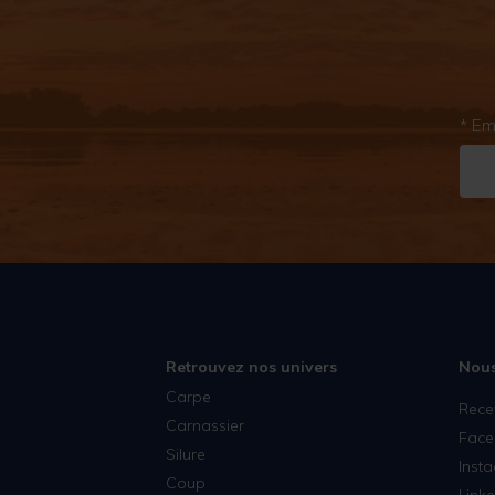
* Em
Retrouvez nos univers
Nous
Carpe
Rece
Carnassier
Face
Silure
Inst
Coup