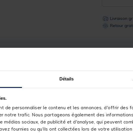
Livraison g
Retour grat
Description
Spécifications
Détails
morce vos pellets ou vos esches
ies.
 de personnaliser le contenu et les annonces, d'offrir des fo
r notre trafic. Nous partageons également des informations s
e médias sociaux, de publicité et d'analyse, qui peuvent comb
vez fournies ou qu'ils ont collectées lors de votre utilisation