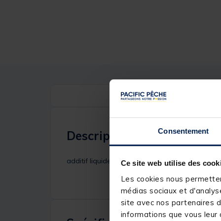
Consentement
Description
additif liquide brasem permet de boosté vos a
Ce site web utilise des cook
Les cookies nous permettent
médias sociaux et d'analyse
site avec nos partenaires d
informations que vous leur a