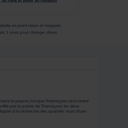
 en ligne et payer en magasin
ratuite en point relais et magasin
uit, 1 mois pour changer d’avis
isera la piqures lorsque l'hameçons sera rentré
 enfile par la pointe de l'hameçons les deux
'adapter à la recherche des sparidés muni d'une