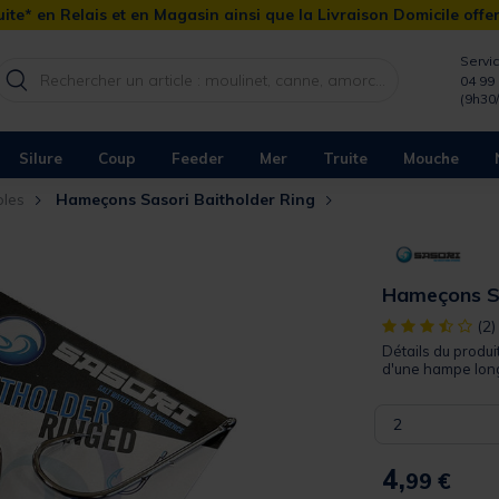
ite* en Relais et en Magasin ainsi que la Livraison Domicile offe
Servic
04 99 
(9h30
Silure
Coup
Feeder
Mer
Truite
Mouche
les
Hameçons Sasori Baitholder Ring
Hameçons Sa
[object Object]
(2)
Détails du produ
d'une hampe longu
2
4,
99 €