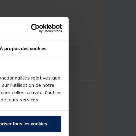
ominique P.
À propos des cookies
nctionnalités relatives aux
ur l'utilisation de notre
iner celles-ci avec d'autres
 de leurs services.
.C.
oriser tous les cookies