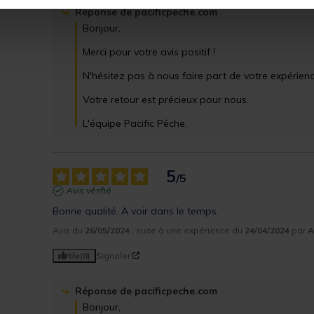
Réponse de
pacificpeche.com
Bonjour,

Merci pour votre avis positif ! 

N'hésitez pas à nous faire part de votre expérien
Votre retour est précieux pour nous.

L'équipe Pacific Pêche.
5
/
5
Avis vérifié
Bonne qualité. A voir dans le temps.
Avis du
26/05/2024
, suite à une expérience du
24/04/2024
par
A
Utile
(0)
Signaler
Réponse de
pacificpeche.com
Bonjour,
