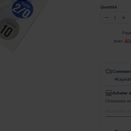
Quantité
−
+
1
Pay
avec
Commande
Expédit
Acheter 
Choisissez un
Rechercher v