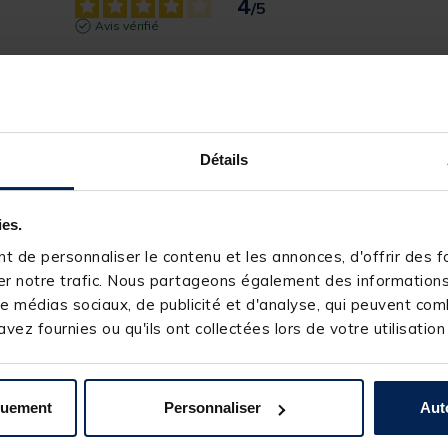
4
/
5
Avis vérifié
....
Avis du
14/09/2025
, suite à une expérience du
13/08/2025
par
D
Utile
(0)
Signaler
Détails
1
Réponse de
pacificpeche.com
Bonjour,

1
Merci beaucoup de votre note.

1
ies.
L’équipe Pacific Pêche
0
 de personnaliser le contenu et les annonces, d'offrir des fo
0
r notre trafic. Nous partageons également des informations s
3
/
5
e médias sociaux, de publicité et d'analyse, qui peuvent comb
Avis vérifié
vez fournies ou qu'ils ont collectées lors de votre utilisation
Pas encore utilisé
Avis du
01/01/2025
, suite à une expérience du
29/11/2024
par
S
quement
Personnaliser
Aut
Utile
(0)
Signaler