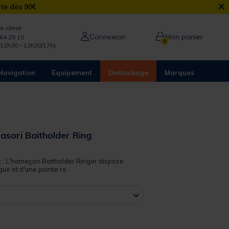
×
rte dès 90€
e client
Connexion
Mon panier
64 20 10
0
/12h30 - 13h30/17h)
Navigation
Equipement
Destockage
Marques
sori Baitholder Ring
 out of 5 Customer Rating
it : L'hameçon Baitholder Ringer dispose
e et d'une pointe re...