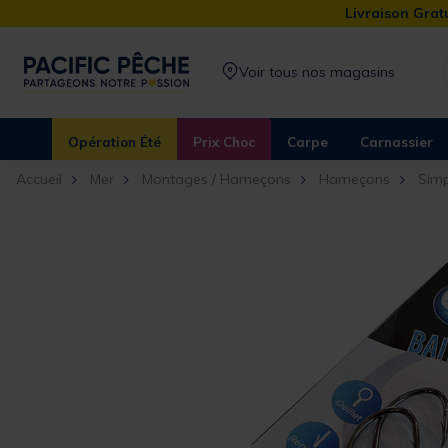
Livraison Gratu
Voir tous nos magasins
Opération Été
Prix Choc
Carpe
Carnassier
Accueil
Mer
Montages / Hameçons
Hameçons
Simp