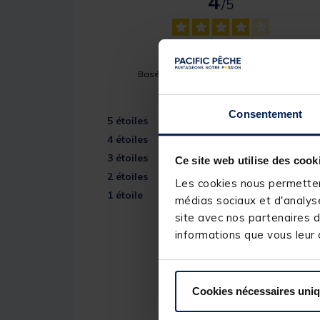
4
/
5
Basé sur
3
avis soumis à un contrôle
Voir tous les avis sur ce site
Consentement
5
étoiles
4
étoiles
3
étoiles
Ce site web utilise des cook
2
étoiles
Les cookies nous permettent
1
étoile
médias sociaux et d'analyse
site avec nos partenaires d
informations que vous leur a
Cookies nécessaires uni