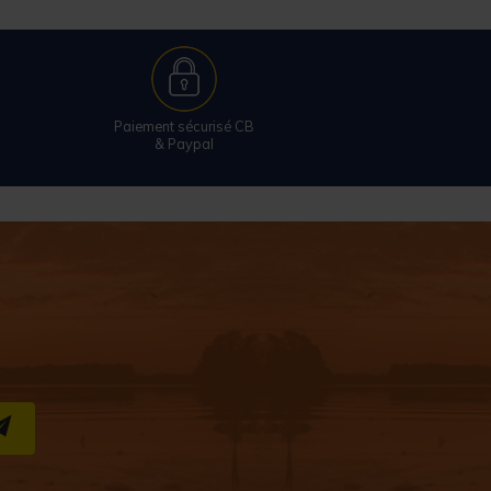
Paiement sécurisé CB
& Paypal
S''INSCRIRE