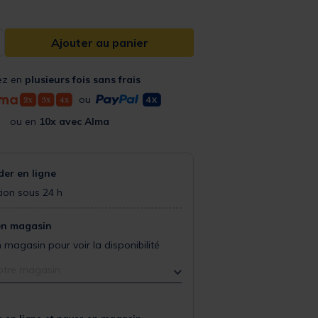
Ajouter au panier
ez en
plusieurs fois sans frais
ou
ou en
10x avec Alma
r en ligne
ion sous 24 h
en magasin
 magasin pour voir la disponibilité
otre magasin