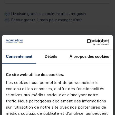
Livraison gratuite en point relais et magasin
Retour gratuit, 1 mois pour changer d’avis
Description
Spécifications
Consentement
Détails
À propos des cookies
Description & détails
Description
Ce site web utilise des cookies.
PARAVANE 200G
Les cookies nous permettent de personnaliser le
La
paravane
Flashmer remonte à la surface à
contenu et les annonces, d'offrir des fonctionnalités
chaque prise de poisson. Ce lest équipé d’un
relatives aux médias sociaux et d'analyser notre
gouvernail vous donne la possibilité de traîner en
ligne, à babord ou à tribord grâce aux nombreux
trafic. Nous partageons également des informations
trous percés à l’arrière.
sur l'utilisation de notre site avec nos partenaires de
médias sociaux, de publicité et d'analyse, qui peuvent
Moulé dans un plastique incassable, l’équilibrage est