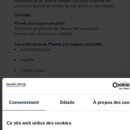
résistants et en même temps capables d’attirer les
poissons quand on pêche la nuit grâce à ses coloris.
Détails
Plomb portugais plastifié
Sa forme lui permet de dériver lentement en
conservant une bonne stabilité.
Caractéristiques
Plomb portugais plastifié
Aérodynamique
plastifié
Coloris jaune
sans tige
Consentement
Détails
À propos des coo
Spécifications
Ce site web utilise des cookies.