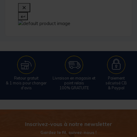
Retour gratuit
Livraison en magasin et
Paiement
& 1 mois pour changer
point relais
sécurisé CB
d'avis
100% GRATUITE
& Paypal
Inscrivez-vous à notre newsletter
Gardez le fil, suivez-nous !