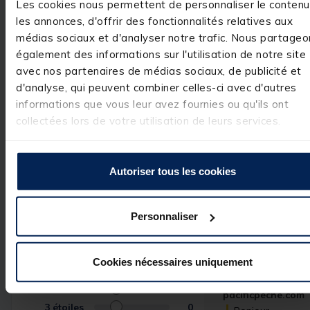
Les cookies nous permettent de personnaliser le contenu
Réf.
135226-2
les annonces, d'offrir des fonctionnalités relatives aux
Marque
LEMER
médias sociaux et d'analyser notre trafic. Nous partageo
également des informations sur l'utilisation de notre site
avec nos partenaires de médias sociaux, de publicité et
d'analyse, qui peuvent combiner celles-ci avec d'autres
informations que vous leur avez fournies ou qu'ils ont
Avis des pêcheurs
collectées lors de votre utilisation de leurs services.
4
/
5
Avis vérifié
Autoriser tous les cookies
Tres bien
Avis du
19/08/2024
, suite
expérience du
19/07/2024
Personnaliser
Basé sur
1
avis soumis à un
contrôle
Utile
(3)
Voir tous les avis sur ce site
Signaler
Cookies nécessaires uniquement
5
étoiles
0
Réponse de
4
étoiles
1
pacificpeche.com
3
étoiles
0