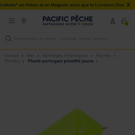
×
lais et en Magasin ainsi que la Livraison Domicile offerte dès 90€
0
Accueil
Mer
Montages / Hameçons
Plombs
Plombs
Plomb portugais plastifié jaune