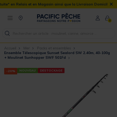
×
 et en Magasin ainsi que la Livraison Domicile offerte dès 90€
0
Accueil
Mer
Packs et ensembles
Ensemble Télescopique Sunset Sealord SW 2.40m, 40-100g
+ Moulinet Sunhopper SWF 501Fd
NOUVEAU
DESTOCKAGE
-20%