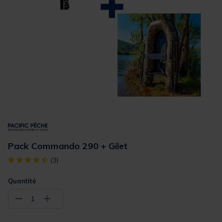
Pack Commando 290 + Gilet
[object Object] out of 5 Customer Rating
(3)
Quantité
−
+
1