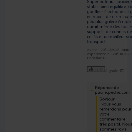
Super bateau, spacieux,
stable, bien équilibré, a
gonfleur électrique se g
en moins de dix minutes
peu plus galère à replier
aurait mérité des bases
supports de cannes déj
collés et un meilleur sac
transport .
Avis du
29/11/2025
, suite
expérience du
28/10/2025
Christian B.
Utile
(2)
Signaler
Réponse de
pacificpeche.com
Bonjour,

 Nous vous 
remercions pour 
votre 
commentaire 
très positif. Nous
sommes ravis 