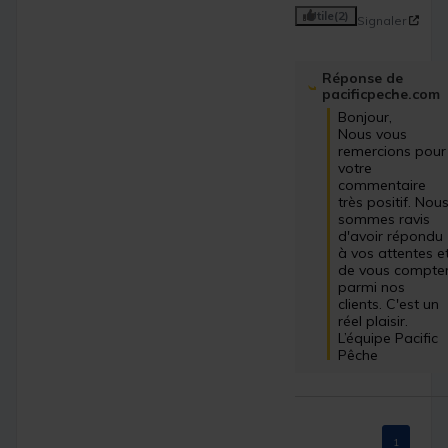
Utile
(2)
Signaler
Réponse de
pacificpeche.com
Bonjour,

Nous vous 
remercions pour 
votre 
commentaire 
très positif. Nous
sommes ravis 
d'avoir répondu 
à vos attentes et
de vous compter
parmi nos 
clients. C'est un 
réel plaisir.

L’équipe Pacific 
Pêche
1