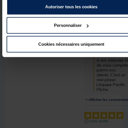
3
étoiles
0
Autoriser tous les cookies
Réponse de
2
étoiles
0
pacificpeche.com
1
étoile
0
Bonjour,

Personnaliser
 Nous vous 
remercions pour 
votre 
commentaire 
Cookies nécessaires uniquement
très positif. Nous
sommes ravis 
d'avoir répondu 
à vos attentes et
de vous compter
parmi nos 
clients. C'est un 
réel plaisir.

L’équipe Pacific 
Pêche
Afficher les commentai
Avis vérifié