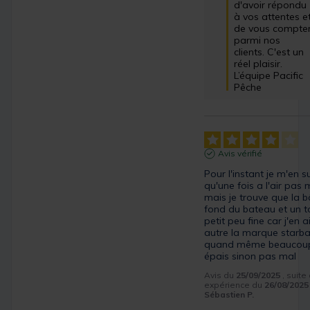
d'avoir répondu 
à vos attentes et
de vous compter
parmi nos 
clients. C'est un 
réel plaisir.

L’équipe Pacific 
Pêche
Avis vérifié
Pour l'instant je m'en su
qu'une fois a l'air pas m
mais je trouve que la b
fond du bateau et un to
petit peu fine car j'en ai
autre la marque starbait
quand même beaucoup 
épais sinon pas mal
Avis du
25/09/2025
, suite
expérience du
26/08/2025
Sébastien P.