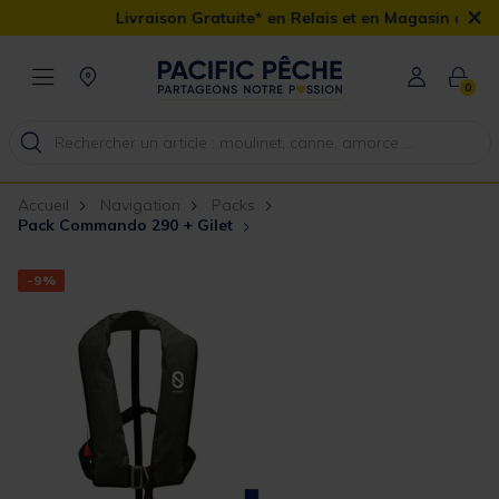
×
Livraison Gratuite* en Relais et en Magasin ainsi que la Livr
0
Accueil
Navigation
Packs
Pack Commando 290 + Gilet
-9%