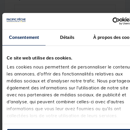
Réf.
P6190
Marque
PACIFIC PECHE
Consentement
Détails
À propos des coo
Avis des pêcheurs
Ce site web utilise des cookies.
Les cookies nous permettent de personnaliser le contenu
4.7
/
5
les annonces, d'offrir des fonctionnalités relatives aux
Avis vérifié
médias sociaux et d'analyser notre trafic. Nous partageo
n ayant pas testé le ba
également des informations sur l'utilisation de notre site
mais faisant confiance 
avec nos partenaires de médias sociaux, de publicité et
donne la note de 5 étoi
Basé sur
3
avis soumis à un
d'analyse, qui peuvent combiner celles-ci avec d'autres
Avis du
24/01/2026
, suite
contrôle
expérience du
22/12/2025
informations que vous leur avez fournies ou qu'ils ont
Voir tous les avis sur ce site
Erick G.
collectées lors de votre utilisation de leurs services.
5
étoiles
2
Utile
(1)
Signaler
4
étoiles
1