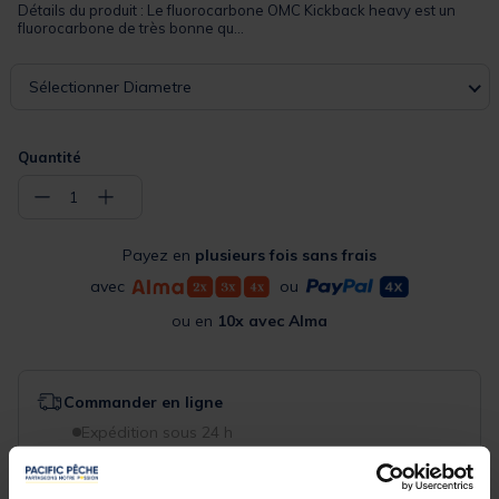
Détails du produit : Le fluorocarbone OMC Kickback heavy est un
fluorocarbone de très bonne qu...
Sélectionner Diametre
Quantité
−
+
1
Payez en
plusieurs fois sans frais
avec
ou
ou en
10x avec Alma
Commander en ligne
Expédition sous 24 h
Sélectionner les détails du produit pour connaître leur