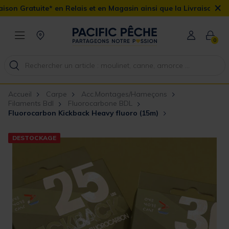
×
n Gratuite* en Relais et en Magasin ainsi que la Livraison Domicil
0
Accueil
Carpe
Acc.Montages/Hameçons
Filaments Bdl
Fluorocarbone BDL
Fluorocarbon Kickback Heavy fluoro (15m)
DESTOCKAGE