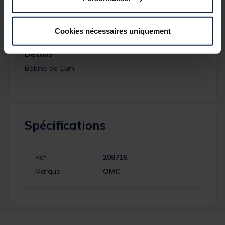
beaucoup de situations.
Le gros diamètre de ce monofialment permet de
limiter les emmelages au lancer.
Cookies nécessaires uniquement
Détails
Bobine de 15m
Spécifications
Réf.
208716
Marque
OMC