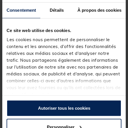
disponibilité en magasin
Consentement
Détails
À propos des cookies
Livraison gratuite en point relais et magasin
Ce site web utilise des cookies.
Retour gratuit, 1 mois pour changer d’avis
Les cookies nous permettent de personnaliser le
contenu et les annonces, d'offrir des fonctionnalités
relatives aux médias sociaux et d'analyser notre
Description
Spécifications
trafic. Nous partageons également des informations
sur l'utilisation de notre site avec nos partenaires de
médias sociaux, de publicité et d'analyse, qui peuvent
Description & détails
combiner celles-ci avec d'autres informations que
vous leur avez fournies ou qu'ils ont collectées lors de
Description
votre utilisation de leurs services.
Le fluorocarbone OMC Kickback heavy est un
fluorocarbone de très bonne qualité permettant la
Autoriser tous les cookies
réalisation de montages spécifiques tel que les
chods, les spiners ou encore le célèbre ronnie rig.
Vous l'aurez compris ce fluoro est adaptable dans
Personnaliser