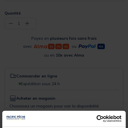
Quantité
−
+
1
Payez en
plusieurs fois sans frais
avec
ou
ou en
10x avec Alma
Commander en ligne
Expédition sous 24 h
Acheter en magasin
Choisissez un magasin pour voir la disponibilité
Rechercher votre magasin