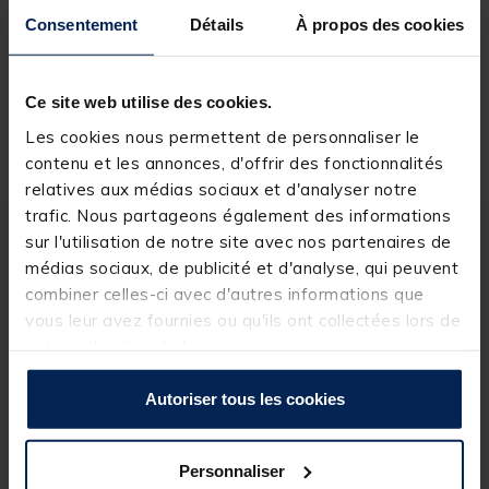
Consentement
Détails
À propos des cookies
Réserver en ligne et payer en magasin
Ce site web utilise des cookies.
Livraison gratuite en point relais et magasin
Les cookies nous permettent de personnaliser le
Retour gratuit, 1 mois pour changer d’avis
contenu et les annonces, d'offrir des fonctionnalités
relatives aux médias sociaux et d'analyser notre
trafic. Nous partageons également des informations
sur l'utilisation de notre site avec nos partenaires de
Description
Spécifications
médias sociaux, de publicité et d'analyse, qui peuvent
combiner celles-ci avec d'autres informations que
vous leur avez fournies ou qu'ils ont collectées lors de
Description & détails
votre utilisation de leurs services.
Description
Autoriser tous les cookies
Les plombs balles ronds percés sont idéals pour la
pêche à la calée, que se soit en canaux ou en plage.
Personnaliser
Détails