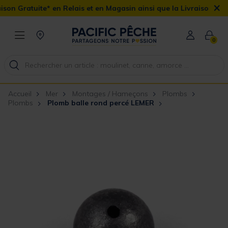
×
n Gratuite* en Relais et en Magasin ainsi que la Livraison Domicil
0
Accueil
Mer
Montages / Hameçons
Plombs
Plombs
Plomb balle rond percé LEMER