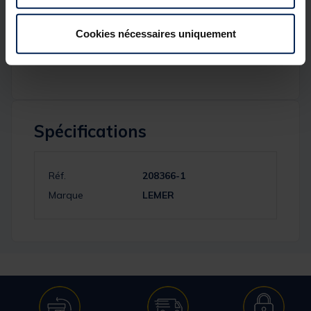
Caractéristiques :
Cookies nécessaires uniquement
60g : 4 par sachet
80g et 100g : 3 par sachet
Spécifications
Réf.
208366-1
Marque
LEMER