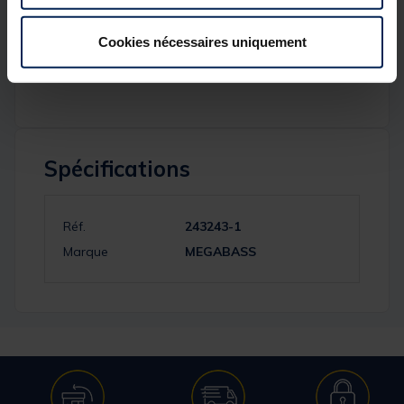
Caractéristiques :
Hauteur (mm) :
36
Cookies nécessaires uniquement
Longueur (mm) :
200
Largeur (mm) :
126
Spécifications
Réf.
243243-1
Marque
MEGABASS