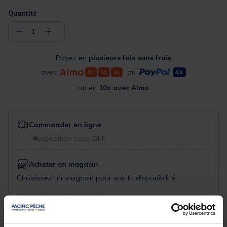
Quantité
−
+
1
Payez en
plusieurs fois sans frais
avec
ou
ou en
10x avec Alma
Commander en ligne
Expédition sous 24 h
Acheter en magasin
Choisissez un magasin pour voir la disponibilité
Rechercher votre magasin