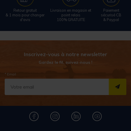
Retour gratuit
Livraison en magasin et
Paiement
& 1 mois pour changer
point relais
sécurisé CB
d'avis
100% GRATUITE
& Paypal
Inscrivez-vous à notre newsletter
Gardez le fil, suivez-nous !
* Email
S''I