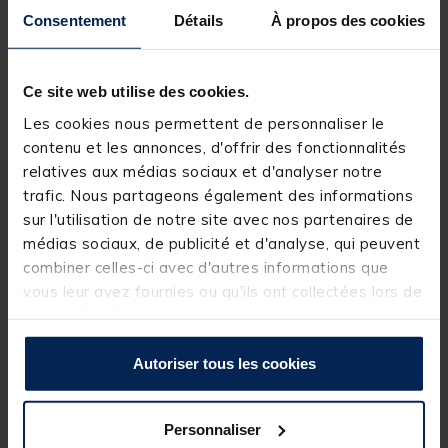
Réserver en ligne et payer en magasin
Consentement
Détails
À propos des cookies
Ce site web utilise des cookies.
Livraison gratuite en point relais et magasin
Retour gratuit, 1 mois pour changer d’avis
Les cookies nous permettent de personnaliser le
contenu et les annonces, d'offrir des fonctionnalités
relatives aux médias sociaux et d'analyser notre
trafic. Nous partageons également des informations
Description
Spécifications
sur l'utilisation de notre site avec nos partenaires de
médias sociaux, de publicité et d'analyse, qui peuvent
combiner celles-ci avec d'autres informations que
Description & détails
vous leur avez fournies ou qu'ils ont collectées lors de
Description
votre utilisation de leurs services.
Boite
MEGABASS
Reversible transparente pour
Autoriser tous les cookies
apercevoir les leurres à travers.
Détails
Personnaliser