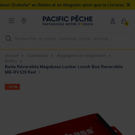
×
n Gratuite* en Relais et en Magasin ainsi que la Livraison Domicil
0
Accueil
Carnassier
Bagagerie et rangement
Boîtes
Boite Réversible Megabass Lunker Lunch Box Reversible
MB-RV120 Red
-57%