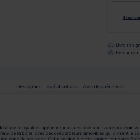
Réserver
Livraison g
Retour grat
Description
Spécifications
Avis des pêcheurs
astique de qualité supérieure, indispensable pour votre prochain 
ieur de la boîte, avec deux séparateurs amovibles qui divisent le co
utre zone de stockage. Cette section à accès rapide comporte 6 s