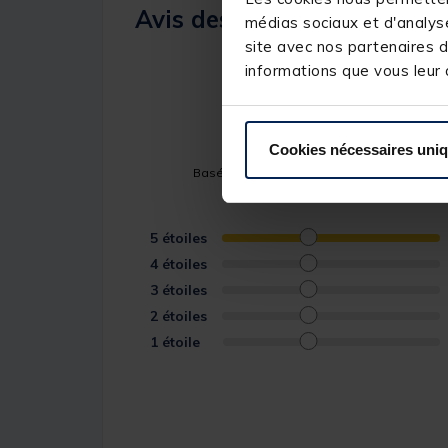
Avis des pêcheurs
médias sociaux et d'analyse
site avec nos partenaires d
5
informations que vous leur a
/
5
Cookies nécessaires uni
Basé sur
1
avis soumis à un contrôle
Voir tous les avis sur ce site
5
étoiles
4
étoiles
3
étoiles
2
étoiles
1
étoile