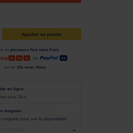
Ajouter au panier
ez en
plusieurs fois sans frais
ou
ou en
10x avec Alma
r en ligne
ion sous 24 h
en magasin
 magasin pour voir la disponibilité
otre magasin