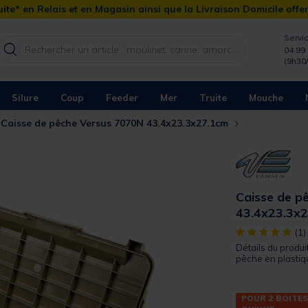
ite* en Relais et en Magasin ainsi que la Livraison Domicile offe
Servic
04 99 
(9h30
Silure
Coup
Feeder
Mer
Truite
Mouche
Caisse de pêche Versus 7070N 43.4x23.3x27.1cm
Caisse de p
43.4x23.3x
[object Object]
(1)
Détails du produi
pêche en plastiqu
POUR 2 BOITES