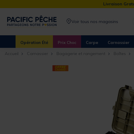
Livraison Gratu
Voir tous nos magasins
Opération Été
Prix Choc
Carpe
Carnassier
Accueil
Carnassier
Bagagerie et rangement
Boîtes