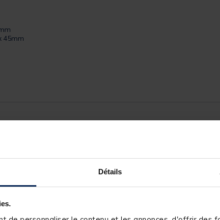
45mm
82x 45mm
156042-1
Détails
VERSUS
ies.
 de personnaliser le contenu et les annonces, d'offrir des fo