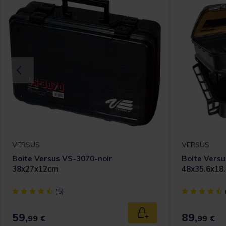
VERSUS
VERSUS
Boite Versus VS-3070-noir
Boite Vers
38x27x12cm
48x35.6x18
[object Object] out of 5 Customer Rating
[object Objec
(5)
59,
89,
 au panier
Ajouter au panier
99 €
99 €