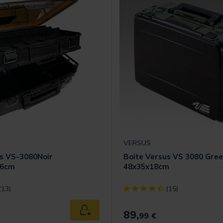
VERSUS
us VS-3080Noir
Boite Versus VS 3080 Gre
.6cm
48x35x18cm
t] out of 5 Customer Rating
[object Object] out of 5 Cust
(13)
(15)
89,
Ajouter au panier
99 €