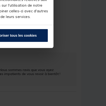
ur l'utilisation de notre
iner celles-ci avec d'autres
 de leurs services.
oriser tous les cookies
.D.
 ! Nous sommes ravis que vous ayez 
impatients de vous revoir à bientôt !
