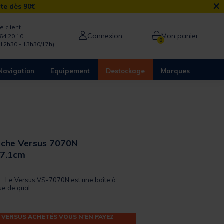
×
rte dès 90€
e client
Connexion
Mon panier
64 20 10
0
/12h30 - 13h30/17h)
Navigation
Equipement
Destockage
Marques
êche Versus 7070N
27.1cm
 out of 5 Customer Rating
t : Le Versus VS-7070N est une boîte à
e de qual...
 VERSUS ACHETÉS VOUS N'EN PAYEZ