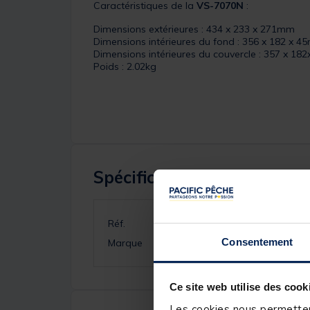
Caractéristiques de la
VS-7070N
:
Dimensions extérieures : 434 x 233 x 271mm
Dimensions intérieures du fond : 356 x 182 x 
Dimensions intérieures du couvercle : 357 x 1
Poids : 2.02kg
Spécifications
Réf.
Consentement
Marque
Ce site web utilise des cook
Les cookies nous permettent