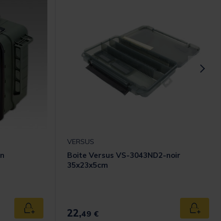
VERSUS
en
Boite Versus VS-3043ND2-noir
35x23x5cm
omer Rating
22,
Ajouter au panier
Ajouter
49 €