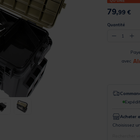
QU'UNE
79,
99 €
Quantité
−
+
1
Pay
avec
Commande
Expédit
Acheter 
Choisissez un
Rechercher v