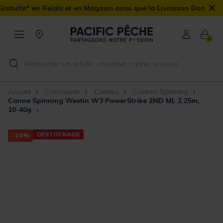
×
is et en Magasin ainsi que la Livraison Domicile offerte dès 90€
0
Accueil
Carnassier
Cannes
Cannes Spinning
Canne Spinning Westin W3 PowerStrike 2ND ML 2.25m,
10-40g
DESTOCKAGE
-28%