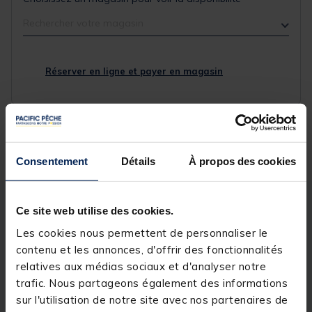
Rechercher votre magasin
Réserver en ligne et payer en magasin
Livraison gratuite en point relais et magasin
Retour gratuit, 1 mois pour changer d’avis
Consentement
Détails
À propos des cookies
Description
Spécifications
Ce site web utilise des cookies.
Les cookies nous permettent de personnaliser le
contenu et les annonces, d'offrir des fonctionnalités
Description & détails
relatives aux médias sociaux et d'analyser notre
trafic. Nous partageons également des informations
Description
sur l'utilisation de notre site avec nos partenaires de