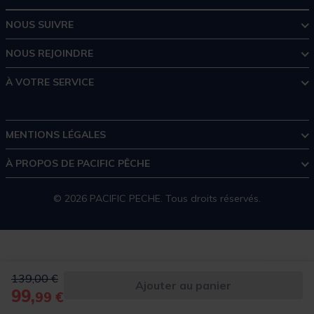
NOUS SUIVRE
NOUS REJOINDRE
À VOTRE SERVICE
MENTIONS LÉGALES
À PROPOS DE PACIFIC PÊCHE
© 2026 PACIFIC PECHE. Tous droits réservés.
Price reduced from
to
139,00 €
Ajouter au panier
99,
99 €